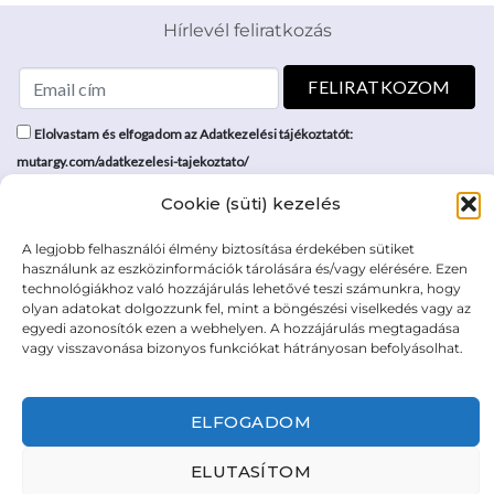
Hírlevél feliratkozás
Elolvastam és elfogadom az Adatkezelési tájékoztatót:
mutargy.com/adatkezelesi-tajekoztato/
Cookie (süti) kezelés
Rólunk
Áraink
Médiaajánlat
ÁSZF
A legjobb felhasználói élmény biztosítása érdekében sütiket
használunk az eszközinformációk tárolására és/vagy elérésére. Ezen
Karrier
Adatvédelem
technológiákhoz való hozzájárulás lehetővé teszi számunkra, hogy
Kapcsolat
Impresszum
olyan adatokat dolgozzunk fel, mint a böngészési viselkedés vagy az
egyedi azonosítók ezen a webhelyen. A hozzájárulás megtagadása
vagy visszavonása bizonyos funkciókat hátrányosan befolyásolhat.
Kövesse a műtárgy.com-ot
ELFOGADOM
ELUTASÍTOM