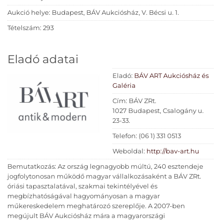
Aukció helye: Budapest, BÁV Aukciósház, V. Bécsi u. 1.
Tételszám: 293
Eladó adatai
Eladó:
BÁV ART Aukciósház és
Galéria
Cím: BÁV ZRt.
1027 Budapest, Csalogány u.
23-33.
Telefon: (06 1) 331 0513
Weboldal:
http://bav-art.hu
Bemutatkozás: Az ország legnagyobb múltú, 240 esztendeje
jogfolytonosan működő magyar vállalkozásaként a BÁV ZRt.
óriási tapasztalatával, szakmai tekintélyével és
megbízhatóságával hagyományosan a magyar
műkereskedelem meghatározó szereplője. A 2007-ben
megújult BÁV Aukciósház mára a magyarországi