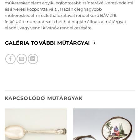
műkereskedelem egyik legfontosabb színterévé, kereskedelmi
és árverési központtá vált. . Hazánk legnagyobb
műkereskedelmi üzlethálózatával rendelkező BÁV ZRt.
felkészült munkatársai a hét hat napján állnak a műtárgyat
eladni, vagy venni kívánók rendelkezésére.
GALÉRIA TOVÁBBI MŰTÁRGYAI
KAPCSOLÓDÓ MŰTÁRGYAK