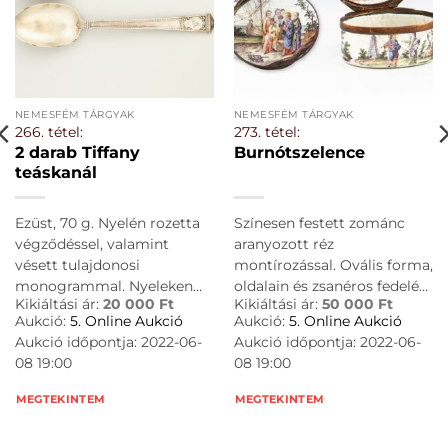
NEMESFÉM TÁRGYAK
NEMESFÉM TÁRGYAK
266. tétel:
273. tétel:
2 darab Tiffany
Burnótszelence
teáskanál
Ezüst, 70 g. Nyelén rozetta
Színesen festett zománc
végződéssel, valamint
aranyozott réz
vésett tulajdonosi
montírozással. Ovális forma,
monogrammal. Nyeleken
oldalain és zsanéros fedelén
Kikiáltási ár:
20 000
Ft
Kikiáltási ár:
50 000
Ft
jelzett: TIFFANY & Co. PAT.
bibliai jelenetekkel, alján
Aukció:
5. Online Aukció
Aukció:
5. Online Aukció
1916. H.: 15 cm
toronnyal. Zománc sérült.
Aukció időpontja: 2022-06-
Aukció időpontja: 2022-06-
Feltehetően osztrák, XVIII.
08 19:00
08 19:00
század közepe. M. : 7,5 × 6,5 ×
4 cm
MEGTEKINTEM
MEGTEKINTEM