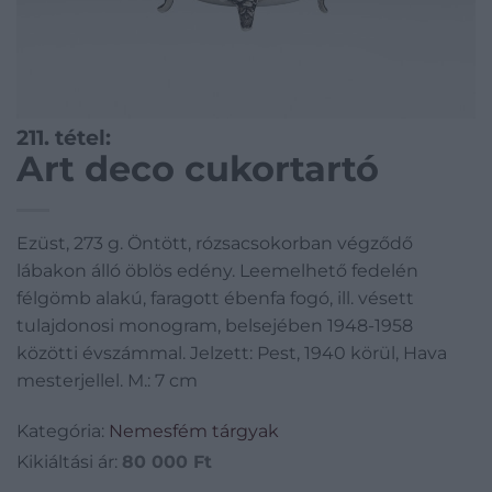
211. tétel:
Art deco cukortartó
Ezüst, 273 g. Öntött, rózsacsokorban végződő
lábakon álló öblös edény. Leemelhető fedelén
félgömb alakú, faragott ébenfa fogó, ill. vésett
tulajdonosi monogram, belsejében 1948-1958
közötti évszámmal. Jelzett: Pest, 1940 körül, Hava
mesterjellel. M.: 7 cm
Kategória:
Nemesfém tárgyak
Kikiáltási ár:
80 000
Ft