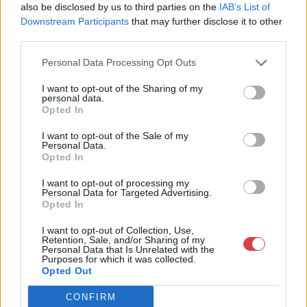
also be disclosed by us to third parties on the
IAB’s List of
Bemutatkozás: Az ország legnagyobb múltú, 240 esztendeje
Downstream Participants
that may further disclose it to other
jogfolytonosan működő magyar vállalkozásaként a BÁV ZRt.
third parties.
óriási tapasztalatával, szakmai tekintélyével és
megbízhatóságával hagyományosan a magyar
Personal Data Processing Opt Outs
műkereskedelem meghatározó szereplője. A 2007-ben
megújult BÁV Aukciósház mára a magyarországi
I want to opt-out of the Sharing of my
műkereskedelem egyik legfontosabb színterévé, kereskedelmi
personal data.
Opted In
és árverési központtá vált. . Hazánk legnagyobb
műkereskedelmi üzlethálózatával rendelkező BÁV ZRt.
I want to opt-out of the Sale of my
felkészült munkatársai a hét hat napján állnak a műtárgyat
Personal Data.
eladni, vagy venni kívánók rendelkezésére.
Opted In
GALÉRIA TOVÁBBI MŰTÁRGYAI
I want to opt-out of processing my
Personal Data for Targeted Advertising.
Opted In
I want to opt-out of Collection, Use,
Retention, Sale, and/or Sharing of my
Personal Data that Is Unrelated with the
Purposes for which it was collected.
Opted Out
CONFIRM
KAPCSOLÓDÓ MŰTÁRGYAK