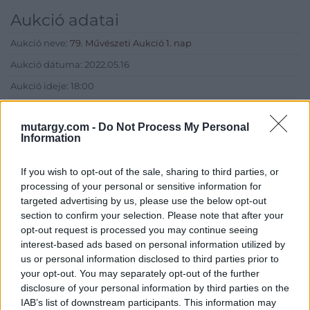
Aukció adatai
Aukció neve:
79. Művészeti Aukció 1. nap
Aukció dátuma: 2022.05.16
Aukció ideje: 18:00
Aukció helye: MOMkult Kulturális Központ
mutargy.com -
Do Not Process My Personal
Tételszám: 211
Information
Eladó adatai
If you wish to opt-out of the sale, sharing to third parties, or
processing of your personal or sensitive information for
Eladó:
BÁV ART Aukciósház és
targeted advertising by us, please use the below opt-out
Galéria
section to confirm your selection. Please note that after your
opt-out request is processed you may continue seeing
Cím: BÁV ZRt.
interest-based ads based on personal information utilized by
1027 Budapest, Csalogány u.
us or personal information disclosed to third parties prior to
23-33.
your opt-out. You may separately opt-out of the further
Telefon: (06 1) 331 0513
disclosure of your personal information by third parties on the
IAB’s list of downstream participants. This information may
Weboldal:
http://bav-art.hu