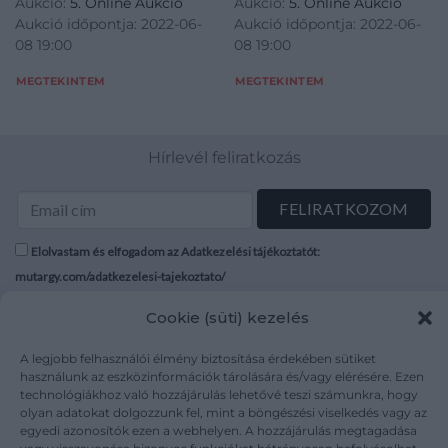
Aukció:
5. Online Aukció
Aukció:
5. Online Aukció
életképek, ill.
díszítményekkel. Jelzett: az
Aukció időpontja: 2022-06-
Aukció időpontja: 2022-06-
vadászjelenetek, fedelén
Osztrák-Magyar Monarchia
08 19:00
08 19:00
belül mitológiai-, alján biblia
800-as fémfinomságú
jelenettel. Zsanéros fedelén
fémjelével, 1867 – 72 között,
MEGTEKINTEM
MEGTEKINTEM
watteau-i rokokó zsánerkép.
F T mesterjeggyel. M.:
Zománc
Hírlevél feliratkozás
Elolvastam és elfogadom az Adatkezelési tájékoztatót:
mutargy.com/adatkezelesi-tajekoztato/
Cookie (süti) kezelés
Rólunk
Áraink
Médiaajánlat
ÁSZF
A legjobb felhasználói élmény biztosítása érdekében sütiket
Karrier
Adatvédelem
használunk az eszközinformációk tárolására és/vagy elérésére. Ezen
technológiákhoz való hozzájárulás lehetővé teszi számunkra, hogy
Kapcsolat
Impresszum
olyan adatokat dolgozzunk fel, mint a böngészési viselkedés vagy az
egyedi azonosítók ezen a webhelyen. A hozzájárulás megtagadása