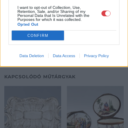
műkereskedelmi üzlethálózatával rendelkező BÁV ZRt.
felkészült munkatársai a hét hat napján állnak a műtárgyat
I want to opt-out of Collection, Use,
Retention, Sale, and/or Sharing of my
eladni, vagy venni kívánók rendelkezésére.
Personal Data that Is Unrelated with the
Purposes for which it was collected.
Opted Out
GALÉRIA TOVÁBBI MŰTÁRGYAI
CONFIRM
Data Deletion
Data Access
Privacy Policy
KAPCSOLÓDÓ MŰTÁRGYAK