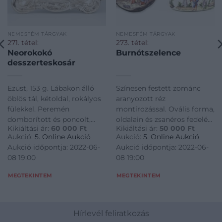
NEMESFÉM TÁRGYAK
NEMESFÉM TÁRGYAK
271. tétel:
273. tétel:
Neorokokó
Burnótszelence
desszerteskosár
Ezüst, 153 g. Lábakon álló
Színesen festett zománc
öblös tál, kétoldal, rokályos
aranyozott réz
fülekkel. Peremén
montírozással. Ovális forma,
domborított és poncolt,
oldalain és zsanéros fedelén
Kikiáltási ár:
60 000
Ft
Kikiáltási ár:
50 000
Ft
virágos-leveles
bibliai jelenetekkel, alján
Aukció:
5. Online Aukció
Aukció:
5. Online Aukció
díszítményekkel. Restaurált.
toronnyal. Zománc sérült.
Aukció időpontja: 2022-06-
Aukció időpontja: 2022-06-
Feltehetően német, XIX.
Feltehetően osztrák, XVIII.
08 19:00
08 19:00
század közepe, MK
század közepe. M. : 7,5 × 6,5 ×
mesterjeggyel. M.: 36 × 18,5
4 cm
MEGTEKINTEM
MEGTEKINTEM
× 9,5 cm
Hírlevél feliratkozás