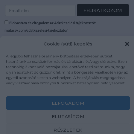
Elolvastam és elfogadom az Adatkezelési tájékoztatót:
mutargy.com/adatkezelesi-tajekoztato/
Cookie (süti) kezelés
Rólunk
Áraink
Médiaajánlat
ÁSZF
A legjobb felhasználói élmény biztosítása érdekében sütiket
Karrier
Adatvédelem
használunk az eszközinformációk tárolására és/vagy elérésére. Ezen
technológiákhoz való hozzájárulás lehetővé teszi számunkra, hogy
Kapcsolat
Impresszum
olyan adatokat dolgozzunk fel, mint a böngészési viselkedés vagy az
egyedi azonosítók ezen a webhelyen. A hozzájárulás megtagadása
vagy visszavonása bizonyos funkciókat hátrányosan befolyásolhat.
Kövesse a műtárgy.com-ot
ELFOGADOM
ELUTASÍTOM
Weboldal és Webshop készítés:
Ferenczi Sándor
RÉSZLETEK
Copyright 2026 ©
Mutargy.com