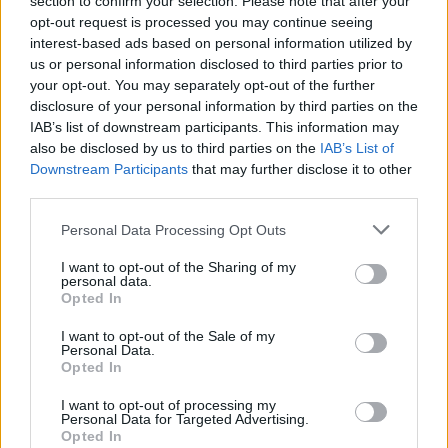
section to confirm your selection. Please note that after your
Tételszám: 84
opt-out request is processed you may continue seeing
interest-based ads based on personal information utilized by
us or personal information disclosed to third parties prior to
Eladó adatai
your opt-out. You may separately opt-out of the further
disclosure of your personal information by third parties on the
Eladó:
BÁV ART Aukciósház és
IAB’s list of downstream participants. This information may
Galéria
also be disclosed by us to third parties on the
IAB’s List of
Cím: BÁV ZRt.
Downstream Participants
that may further disclose it to other
1027 Budapest, Csalogány u.
third parties.
23-33.
Personal Data Processing Opt Outs
Telefon: (06 1) 331 0513
Weboldal:
http://bav-art.hu
I want to opt-out of the Sharing of my
personal data.
Bemutatkozás: Az ország legnagyobb múltú, 240 esztendeje
Opted In
jogfolytonosan működő magyar vállalkozásaként a BÁV ZRt.
óriási tapasztalatával, szakmai tekintélyével és
I want to opt-out of the Sale of my
Personal Data.
megbízhatóságával hagyományosan a magyar
Opted In
műkereskedelem meghatározó szereplője. A 2007-ben
megújult BÁV Aukciósház mára a magyarországi
I want to opt-out of processing my
műkereskedelem egyik legfontosabb színterévé, kereskedelmi
Personal Data for Targeted Advertising.
és árverési központtá vált. . Hazánk legnagyobb
Opted In