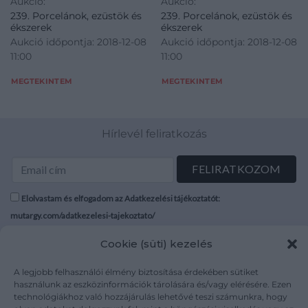
Aukció:
Aukció:
felületi hibával, 4,2 g
cca. 6,4 ct és 2 db modern
239. Porcelánok, ezüstök és
239. Porcelánok, ezüstök és
csiszolású briliánssal cca. 0,2
ékszerek
ékszerek
ct, (M1, W, VVS) díszítve, 3,3
Aukció időpontja: 2018-12-08
Aukció időpontja: 2018-12-08
g
11:00
11:00
MEGTEKINTEM
MEGTEKINTEM
Hírlevél feliratkozás
Elolvastam és elfogadom az Adatkezelési tájékoztatót:
mutargy.com/adatkezelesi-tajekoztato/
Cookie (süti) kezelés
Rólunk
Áraink
Médiaajánlat
ÁSZF
A legjobb felhasználói élmény biztosítása érdekében sütiket
Karrier
Adatvédelem
használunk az eszközinformációk tárolására és/vagy elérésére. Ezen
technológiákhoz való hozzájárulás lehetővé teszi számunkra, hogy
Kapcsolat
Impresszum