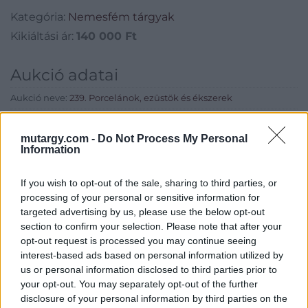
Kategória:
Nemesfém tárgyak
Kikiáltási ár:
140 000
Ft
Aukció adatai
Aukció neve:
239. Porcelánok, ezüstök és ékszerek
Aukció dátuma: 2018.12.08
mutargy.com -
Do Not Process My Personal
Aukció ideje: 11:00
Information
Aukció helye: Budapest, Balaton utca 8.
If you wish to opt-out of the sale, sharing to third parties, or
Tételszám: 1749
processing of your personal or sensitive information for
targeted advertising by us, please use the below opt-out
Eladó adatai
section to confirm your selection. Please note that after your
opt-out request is processed you may continue seeing
Eladó:
Nagyházi Galéria és
interest-based ads based on personal information utilized by
Aukciósház
us or personal information disclosed to third parties prior to
your opt-out. You may separately opt-out of the further
Cím: Müller Márta
disclosure of your personal information by third parties on the
Nagyházi Galéria és Aukciósház