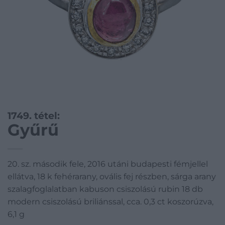
1749. tétel:
Gyűrű
20. sz. második fele, 2016 utáni budapesti fémjellel
ellátva, 18 k fehérarany, ovális fej részben, sárga arany
szalagfoglalatban kabuson csiszolású rubin 18 db
modern csiszolású briliánssal, cca. 0,3 ct koszorúzva,
6,1 g