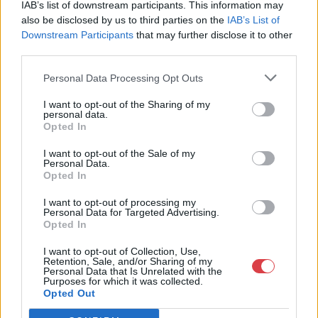
Kft.
IAB’s list of downstream participants. This information may
1055 Budapest, Balaton utca 8.
also be disclosed by us to third parties on the
IAB’s List of
Downstream Participants
that may further disclose it to other
Telefon: +361 475 6000 +361
third parties.
4756005
Weboldal:
Personal Data Processing Opt Outs
http://www.nagyhazi.hu
I want to opt-out of the Sharing of my
Bemutatkozás: Magas színvonalú festmények és műtárgyak,
personal data.
Opted In
bútorok, szőnyegek, üveg, porcelán és ezüst tárgyak, ékszerek,
néprajzi tárgyak értékesítése és aukcionálása. Hagyatékok és
I want to opt-out of the Sale of my
gyűjtemények árverezése. Ingyenes értékbecslés. Árveréseinkre
Personal Data.
a tárgyfelvétel folyamatos.
Opted In
I want to opt-out of processing my
GALÉRIA TOVÁBBI MŰTÁRGYAI
Personal Data for Targeted Advertising.
Opted In
I want to opt-out of Collection, Use,
Retention, Sale, and/or Sharing of my
Personal Data that Is Unrelated with the
Purposes for which it was collected.
Opted Out