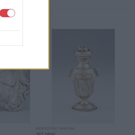
NEMESFÉM TÁRGYAK
267. tétel: