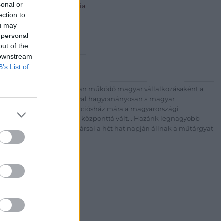
sonal or
 ART Aukciósház és Galéria
ection to
Rt.
ou may
est, Csalogány u. 23-33.
 personal
out of the
 1) 331 0513
 downstream
http://bav-art.hu
B’s List of
 esztendeje jogfolytonosan működő magyar vállalkozásaként a
télyével és megbízhatóságával hagyományosan a magyar
7-ben megújult BÁV Aukciósház mára a magyarországi
kereskedelmi és árverési központtá vált. . Hazánk legnagyobb
 ZRt. felkészült munkatársai a hét hat napján állnak a műtárgyat