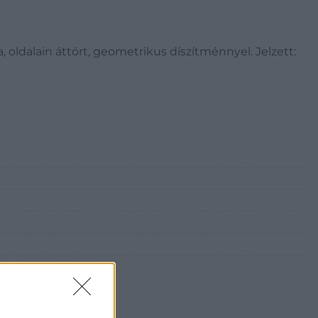
a, oldalain áttört, geometrikus díszítménnyel. Jelzett: