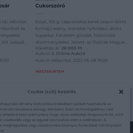
osár
Cukorszóró
tál, kétoldal,
Ezüst, 105 g. Lépcsőzetes kerek talpon körte
mborított és
formájú edény, menetes nyitódású, áttört
tményekkel.
kupakkal. Felületén gilosált, historizáló
 XIX. század
díszítményekkel. Jelzett: az Osztrák-Magyar
Kikiáltási ár:
28 000
Ft
6 × 18,5 × 9,5
Monarchia 800-as fémfinomságú fémjelével,
Aukció:
5. Online Aukció
1867 – 72 között, F T mesterjeggyel. M.:
19:00
Aukció időpontja: 2022-06-08 19:00
MEGTEKINTEM
Cookie (süti) kezelés
elhasználói élmény biztosítása érdekében sütiket használunk az
mációk tárolására és/vagy elérésére. Ezen technológiákhoz való
m/adatkezelesi-tajekoztato/
s lehetővé teszi számunkra, hogy olyan adatokat dolgozzunk fel, mint
i viselkedés vagy az egyedi azonosítók ezen a webhelyen. A
ás megtagadása vagy visszavonása bizonyos funkciókat hátrányosan
at.