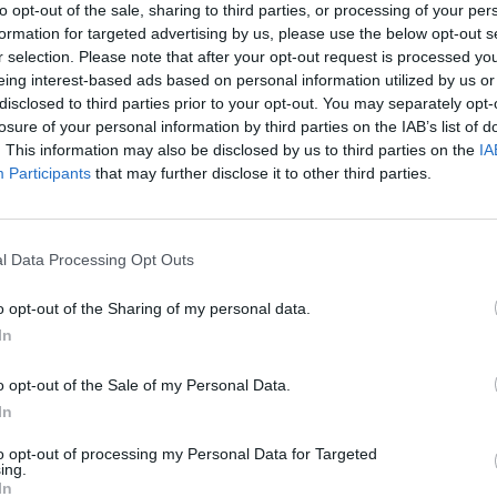
to opt-out of the sale, sharing to third parties, or processing of your per
Eladó:
BÁV
formation for targeted advertising by us, please use the below opt-out s
Cím: BÁV Z
r selection. Please note that after your opt-out request is processed y
1027 Budap
eing interest-based ads based on personal information utilized by us or
disclosed to third parties prior to your opt-out. You may separately opt-
Telefon: (06
losure of your personal information by third parties on the IAB’s list of
Weboldal:
. This information may also be disclosed by us to third parties on the
IA
Participants
that may further disclose it to other third parties.
Bemutatkozás: Az ország legnagyobb múltú, 240
BÁV ZRt. óriási tapasztalatával, szakmai tekin
műkereskedelem meghatározó szereplője. A 200
l Data Processing Opt Outs
műkereskedelem egyik legfontosabb színterévé, 
műkereskedelmi üzlethálózatával rendelkező BÁV
o opt-out of the Sharing of my personal data.
eladni, vagy venni kívánók rendelkezésére.
In
GALÉRIA TOVÁBBI MŰTÁRGYAI
o opt-out of the Sale of my Personal Data.
In
to opt-out of processing my Personal Data for Targeted
ing.
In