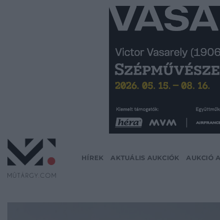
Skip
to
content
HÍREK
AKTUÁLIS AUKCIÓK
AUKCIÓ 