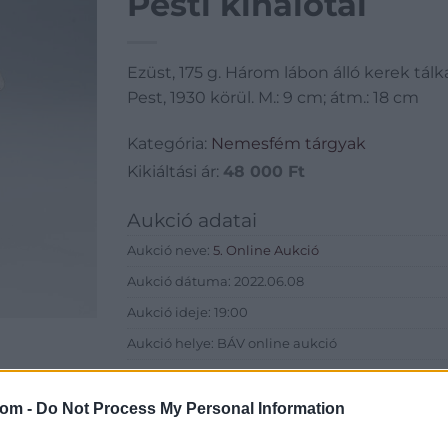
Pesti kínálótál
Ezüst, 175 g. Három lábon álló kerek tálk
Pest, 1930 körül. M.: 9 cm; átm.: 18 cm
Kategória:
Nemesfém tárgyak
Kikiáltási ár:
48 000
Ft
Aukció adatai
Aukció neve:
5. Online Aukció
Aukció dátuma: 2022.06.08
Aukció ideje: 19:00
Aukció helye: BÁV online aukció
Tételszám: 256
com -
Do Not Process My Personal Information
Eladó adatai