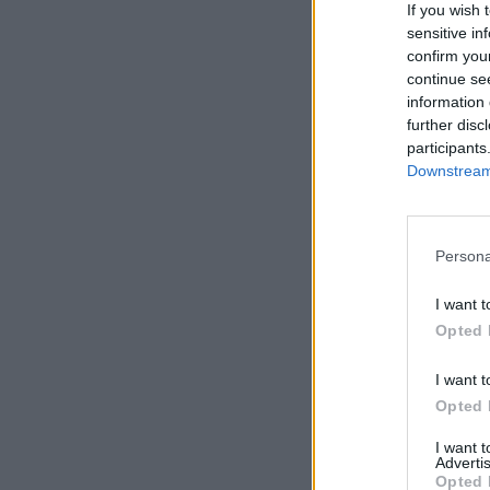
If you wish 
sensitive in
confirm you
continue se
information 
further disc
participants
Downstream 
Persona
I want t
Opted 
I want t
Opted 
I want 
Advertis
Opted 