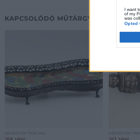
I want t
of my P
KAPCSOLÓDÓ MŰTÁRGYAK
was col
Opted 
NEMESFÉM TÁRGYAK
NEMESFÉM TÁR
268. tétel:
263. tétel: