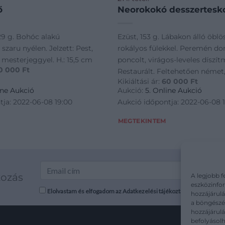
ő
Neorokokó desszertesk
29 g. Bohóc alakú
Ezüst, 153 g. Lábakon álló öblös 
szaru nyélen. Jelzett: Pest,
rokályos fülekkel. Peremén do
T mesterjeggyel. H.: 15,5 cm
poncolt, virágos-leveles díszí
0 000
Ft
Restaurált. Feltehetően német,
Kikiáltási ár:
60 000
Ft
közepe, MK mesterjeggyel. M.: 3
ine Aukció
Aukció:
5. Online Aukció
cm
tja: 2022-06-08 19:00
Aukció időpontja: 2022-06-08 
MEGTEKINTEM
kozás
A legjobb f
eszközinfor
Elolvastam és elfogadom az Adatkezelési tájékoztatót: mutargy.co
hozzájárulá
a böngészés
hozzájárul
befolyásolh