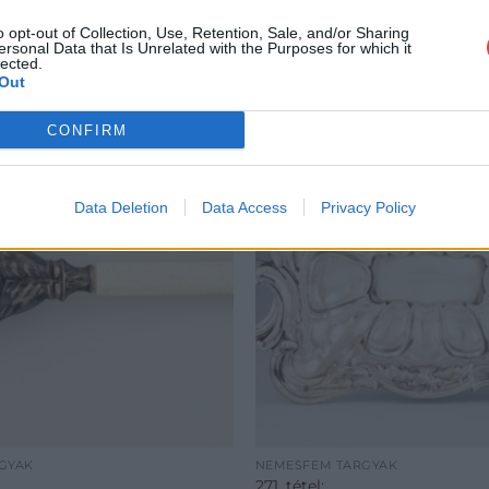
o opt-out of Collection, Use, Retention, Sale, and/or Sharing
ersonal Data that Is Unrelated with the Purposes for which it
lected.
Out
CONFIRM
Data Deletion
Data Access
Privacy Policy
GYAK
NEMESFÉM TÁRGYAK
271. tétel: