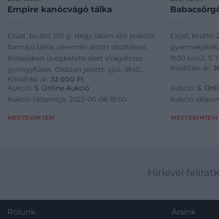
Empire kanócvágó tálka
Babacsörg
Ezüst, bruttó 195 g. Négy lábon álló piskóta
Ezüst, bruttó 
formájú tálka, peremén áttört díszítéssel.
gyermekjáték, 
Belsejében üvegbetéte alatt virágdíszes
1930 körül, S 
Kikiáltási ár:
3
gyöngyfűzés. Oldalán jelzett: Igló, 1840
Kikiáltási ár:
32 000
Ft
körül, Antonius Umlauff. M.: 22 × 9 × 3 cm
Aukció:
5. Online Aukció
Aukció:
5. Onl
Aukció időpontja: 2022-06-08 19:00
Aukció időpon
MEGTEKINTEM
MEGTEKINTEM
Hírlevél felirat
Rólunk
Áraink