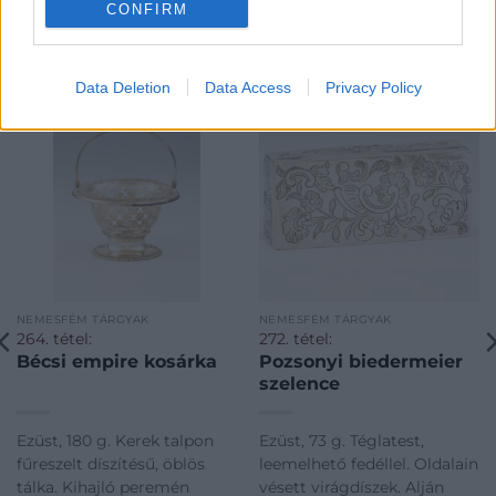
CONFIRM
KAPCSOLÓDÓ MŰTÁRGYAK
Data Deletion
Data Access
Privacy Policy
NEMESFÉM TÁRGYAK
NEMESFÉM TÁRGYAK
264. tétel:
272. tétel:
Bécsi empire kosárka
Pozsonyi biedermeier
szelence
Ezüst, 180 g. Kerek talpon
Ezüst, 73 g. Téglatest,
fűreszelt díszítésű, öblös
leemelhető fedéllel. Oldalain
tálka. Kihajló peremén
vésett virágdíszek. Alján