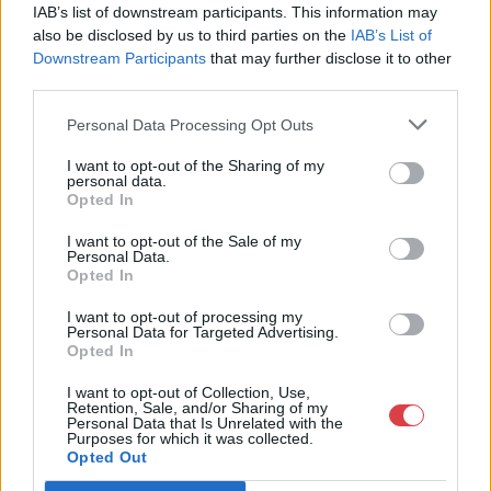
Telefon: (06 1) 331 0513
IAB’s list of downstream participants. This information may
also be disclosed by us to third parties on the
IAB’s List of
Weboldal:
http://bav-art.hu
Downstream Participants
that may further disclose it to other
Bemutatkozás: Az ország legnagyobb múltú, 240 esztendeje
third parties.
jogfolytonosan működő magyar vállalkozásaként a BÁV ZRt.
óriási tapasztalatával, szakmai tekintélyével és
Personal Data Processing Opt Outs
megbízhatóságával hagyományosan a magyar
műkereskedelem meghatározó szereplője. A 2007-ben
I want to opt-out of the Sharing of my
megújult BÁV Aukciósház mára a magyarországi
personal data.
Opted In
műkereskedelem egyik legfontosabb színterévé, kereskedelmi
és árverési központtá vált. . Hazánk legnagyobb
I want to opt-out of the Sale of my
műkereskedelmi üzlethálózatával rendelkező BÁV ZRt.
Personal Data.
felkészült munkatársai a hét hat napján állnak a műtárgyat
Opted In
eladni, vagy venni kívánók rendelkezésére.
I want to opt-out of processing my
Personal Data for Targeted Advertising.
GALÉRIA TOVÁBBI MŰTÁRGYAI
Opted In
I want to opt-out of Collection, Use,
Retention, Sale, and/or Sharing of my
Personal Data that Is Unrelated with the
Purposes for which it was collected.
Opted Out