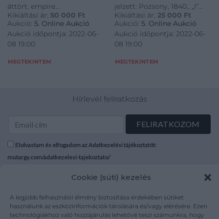
áttört, empire
jelzett: Pozsony, 1840., „I”
Kikiáltási ár:
50 000
Ft
Kikiáltási ár:
25 000
Ft
virágdíszekkel. Középen
évbetű, Kraner János.
Aukció:
5. Online Aukció
Aukció:
5. Online Aukció
merev pántú füllel. Jelzett:
Kőszeghy: 1679, 1730, 1796.
Aukció időpontja: 2022-06-
Aukció időpontja: 2022-06-
Bécs, 1825., LH
M.: 11,3 × 5 × 2,2 cm Szerepelt
08 19:00
08 19:00
mesterjeggyel. Neuwirth: P
2019-ben Az EZÜST
1840. M.: 13 cm; átm.: 11 cm
aranykora című BÁV
MEGTEKINTEM
MEGTEKINTEM
kiállításon (58. tétel).
Hírlevél feliratkozás
Elolvastam és elfogadom az Adatkezelési tájékoztatót:
mutargy.com/adatkezelesi-tajekoztato/
Cookie (süti) kezelés
Rólunk
Áraink
Médiaajánlat
ÁSZF
A legjobb felhasználói élmény biztosítása érdekében sütiket
Karrier
Adatvédelem
használunk az eszközinformációk tárolására és/vagy elérésére. Ezen
technológiákhoz való hozzájárulás lehetővé teszi számunkra, hogy
Kapcsolat
Impresszum