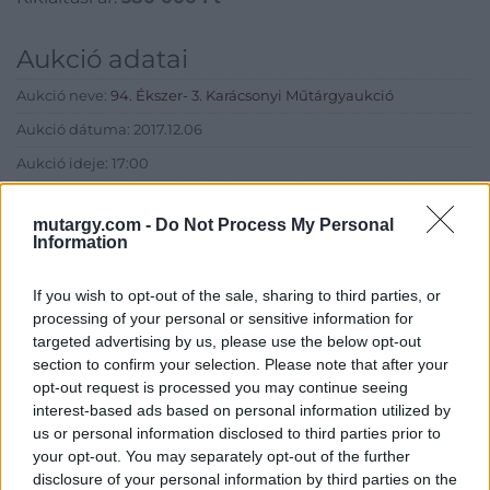
Aukció adatai
Aukció neve:
94. Ékszer- 3. Karácsonyi Műtárgyaukció
Aukció dátuma: 2017.12.06
Aukció ideje: 17:00
Aukció helye: MOM Kulturális Központ, Színházterem (1124
Budapest, Csörsz u. 18.)
mutargy.com -
Do Not Process My Personal
Information
Tételszám: 240
If you wish to opt-out of the sale, sharing to third parties, or
Eladó adatai
processing of your personal or sensitive information for
targeted advertising by us, please use the below opt-out
Eladó:
BÁV ART Aukciósház és
section to confirm your selection. Please note that after your
Galéria
opt-out request is processed you may continue seeing
interest-based ads based on personal information utilized by
Cím: BÁV ZRt.
us or personal information disclosed to third parties prior to
1027 Budapest, Csalogány u.
your opt-out. You may separately opt-out of the further
23-33.
disclosure of your personal information by third parties on the