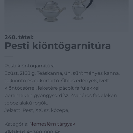
240. tétel:
Pesti kiöntőgarnitúra
Pesti kiöntőgarnitúra
Ezüst, 2168 g. Teáskanna, ún. sűrítményes kanna,
tejkiöntő és cukortartó. Öblös edények, ívelt
kiöntőcsőrrel, feketére pácolt fa fülekkel,
peremeken gyöngysordísz. Zsanéros fedeleken
toboz alakú fogók.
Jelzett: Pest, XX. sz. közepe,
Kategória:
Nemesfém tárgyak
Kikiáltási ár:
380 000
Ft