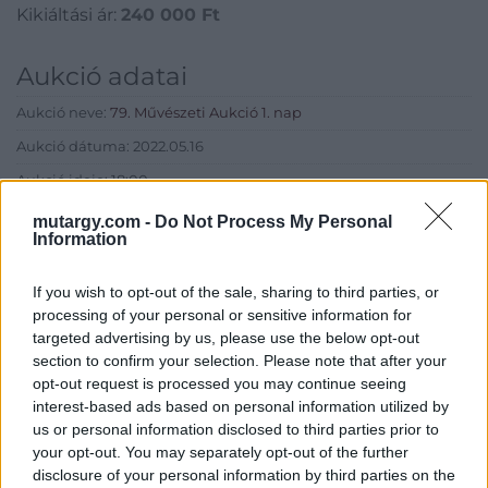
Kikiáltási ár:
240 000
Ft
Aukció adatai
Aukció neve:
79. Művészeti Aukció 1. nap
Aukció dátuma: 2022.05.16
Aukció ideje: 18:00
Aukció helye: MOMkult Kulturális Központ
mutargy.com -
Do Not Process My Personal
Information
Tételszám: 197
If you wish to opt-out of the sale, sharing to third parties, or
Eladó adatai
processing of your personal or sensitive information for
targeted advertising by us, please use the below opt-out
Eladó:
BÁV ART Aukciósház és
section to confirm your selection. Please note that after your
Galéria
opt-out request is processed you may continue seeing
interest-based ads based on personal information utilized by
Cím: BÁV ZRt.
us or personal information disclosed to third parties prior to
1027 Budapest, Csalogány u.
your opt-out. You may separately opt-out of the further
23-33.
disclosure of your personal information by third parties on the
Telefon: (06 1) 331 0513