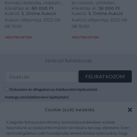
formájú dobozka, oldalain
és csiszolt, színtelen
Kikiáltási ár:
80 000
Ft
Kikiáltási ár:
36 000
Ft
schwarzlot festéssel falusi
üvegbetétek. Jelzett: 800-as
Aukció:
5. Online Aukció
Aukció:
5. Online Aukció
életképek, ill.
fémfinomsági-, valamint
Aukció időpontja: 2022-06-
Aukció időpontja: 2022-06-
vadászjelenetek, fedelén
1902 utáni pesti behozatali
08 19:00
08 19:00
belül mitológiai-, alján biblia
jellel. Német, 1900 körül. M.:
jelenettel. Zsanéros fedelén
10,5 × 4,5 × 11 cm
MEGTEKINTEM
MEGTEKINTEM
watteau-i rokokó zsánerkép.
Zománc
Hírlevél feliratkozás
Elolvastam és elfogadom az Adatkezelési tájékoztatót:
mutargy.com/adatkezelesi-tajekoztato/
Cookie (süti) kezelés
Rólunk
Áraink
Médiaajánlat
ÁSZF
A legjobb felhasználói élmény biztosítása érdekében sütiket
Karrier
Adatvédelem
használunk az eszközinformációk tárolására és/vagy elérésére. Ezen
technológiákhoz való hozzájárulás lehetővé teszi számunkra, hogy
Kapcsolat
Impresszum