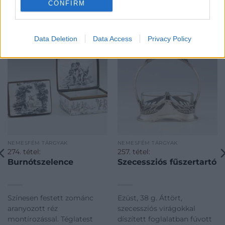
CONFIRM
KAPCSOLÓDÓ MŰTÁRGYAK
Data Deletion
Data Access
Privacy Policy
NEMESFÉM TÁRGYAK
NEMESFÉM TÁRGYAK
274. tétel:
257. tétel:
Burnótszelence
Szecessziós fűszertartó
Színesen festett zománc
Ezüst, 38 g. Áttört,
aranyozott réz
szecessziós virágokkal
montírozással. Téglatest
díszített foglalatban fúvott