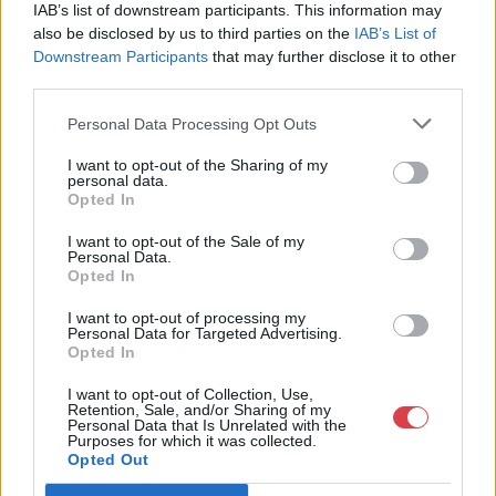
IAB’s list of downstream participants. This information may
Weboldal:
http://bav-art.hu
also be disclosed by us to third parties on the
IAB’s List of
Downstream Participants
that may further disclose it to other
Bemutatkozás: Az ország legnagyobb múltú, 240 esztendeje
third parties.
jogfolytonosan működő magyar vállalkozásaként a BÁV ZRt.
óriási tapasztalatával, szakmai tekintélyével és
Personal Data Processing Opt Outs
megbízhatóságával hagyományosan a magyar
műkereskedelem meghatározó szereplője. A 2007-ben
I want to opt-out of the Sharing of my
megújult BÁV Aukciósház mára a magyarországi
personal data.
Opted In
műkereskedelem egyik legfontosabb színterévé, kereskedelmi
és árverési központtá vált. . Hazánk legnagyobb
I want to opt-out of the Sale of my
műkereskedelmi üzlethálózatával rendelkező BÁV ZRt.
Personal Data.
felkészült munkatársai a hét hat napján állnak a műtárgyat
Opted In
eladni, vagy venni kívánók rendelkezésére.
I want to opt-out of processing my
Personal Data for Targeted Advertising.
GALÉRIA TOVÁBBI MŰTÁRGYAI
Opted In
I want to opt-out of Collection, Use,
Retention, Sale, and/or Sharing of my
Personal Data that Is Unrelated with the
Purposes for which it was collected.
Opted Out