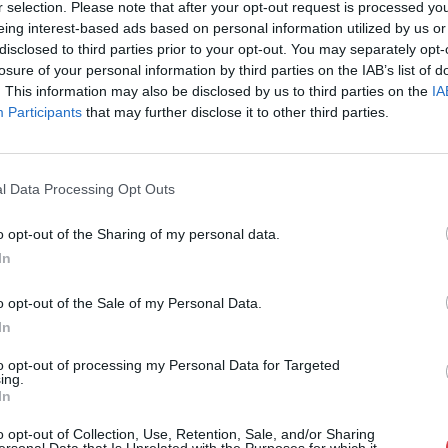
r selection. Please note that after your opt-out request is processed y
Cím: Müller M
eing interest-based ads based on personal information utilized by us or
Nagyházi Galér
disclosed to third parties prior to your opt-out. You may separately opt-
1055 Budapest,
losure of your personal information by third parties on the IAB’s list of
Telefon: +361 
. This information may also be disclosed by us to third parties on the
IA
Participants
that may further disclose it to other third parties.
Weboldal:
htt
Bemutatkozás: Magas színvonalú festmények és m
ékszerek, néprajzi tárgyak értékesítése és aukc
l Data Processing Opt Outs
értékbecslés. Árveréseinkre a tárgyfelvétel folyam
o opt-out of the Sharing of my personal data.
GALÉRIA TOVÁBBI MŰTÁRGYAI
In
o opt-out of the Sale of my Personal Data.
In
to opt-out of processing my Personal Data for Targeted
ing.
In
o opt-out of Collection, Use, Retention, Sale, and/or Sharing
ersonal Data that Is Unrelated with the Purposes for which it