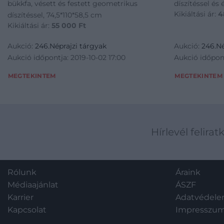
bükkfa, vésett és festett geometrikus
díszítéssel és
Kikiáltási ár:
4
díszítéssel, 74,5*110*58,5 cm
Kikiáltási ár:
55 000
Ft
Aukció:
246.Néprajzi tárgyak
Aukció:
246.Né
Aukció időpontja: 2019-10-02 17:00
Aukció időpont
MEGTEKINTEM
MEGTEKINTEM
Hírlevél felirat
Rólunk
Áraink
Médiaajánlat
ÁSZF
Karrier
Adatvédel
Kapcsolat
Impresszu