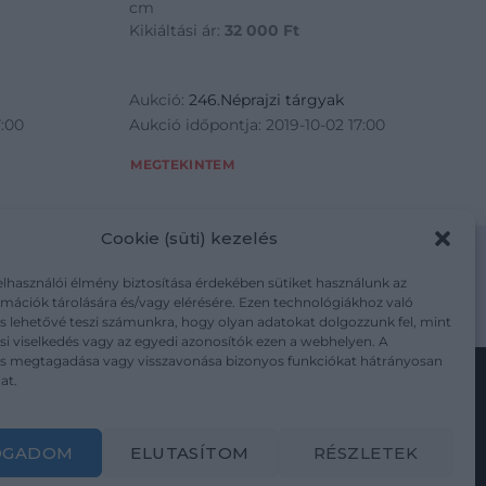
cm
Kikiáltási ár:
32 000
Ft
Aukció:
246.Néprajzi tárgyak
7:00
Aukció időpontja: 2019-10-02 17:00
MEGTEKINTEM
Cookie (süti) kezelés
elhasználói élmény biztosítása érdekében sütiket használunk az
mációk tárolására és/vagy elérésére. Ezen technológiákhoz való
m/adatkezelesi-tajekoztato/
s lehetővé teszi számunkra, hogy olyan adatokat dolgozzunk fel, mint
i viselkedés vagy az egyedi azonosítók ezen a webhelyen. A
ás megtagadása vagy visszavonása bizonyos funkciókat hátrányosan
at.
Kövesse a műtárgy.com-ot
OGADOM
ELUTASÍTOM
RÉSZLETEK