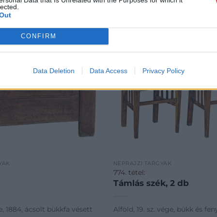
lected.
Out
CONFIRM
Data Deletion
Data Access
Privacy Policy
YAK
NÉPRAJZI TÁRGYAK
774. tétel:
Támlás szék, 2 db
 1884, ácsolt bükkfa vésett
Alföld, 19. sz. vége, bükk és fen