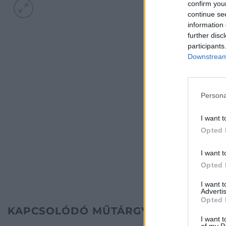
confirm you
continue se
information 
further disc
participants
Downstream 
Persona
I want t
Opted 
I want t
Opted 
I want 
Advertis
Opted 
KAPCSOLÓDÓ MŰTÁRGYAK
I want t
of my P