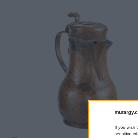
mutargy.
If you wish 
sensitive in