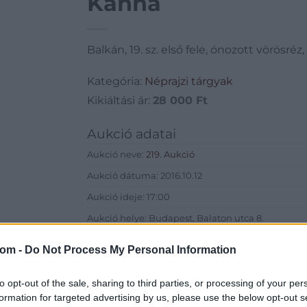
Kanna
Balkán, 19. sz. első fele, ónozott vörösréz
Kategória:
Néprajzi tárgyak
Kikiáltási ár:
28 000
Ft
Aukció adatai
Aukció neve:
219. Aukció
Aukció dátuma: 2016.10.12
Aukció ideje: 17:00
Aukció helye: Budapest, Balaton utca 8.
Tételszám: 699
com -
Do Not Process My Personal Information
Eladó adatai
to opt-out of the sale, sharing to third parties, or processing of your per
formation for targeted advertising by us, please use the below opt-out s
Eladó:
Nagyház