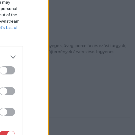
ou may
árta
 personal
ia és Aukciósház Kft.
out of the
 Balaton utca 8.
 downstream
475 6000 +361 4756005
B’s List of
p://www.nagyhazi.hu
űtárgyak, bútorok, szőnyegek, üveg, porcelán és ezüst tárgyak,
ionálása. Hagyatékok és gyűjtemények árverezése. Ingyenes
atos.