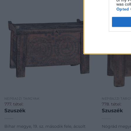
was col
Opted 
NÉPRAJZI TÁRGYAK
NÉPRAJZI TÁRG
777. tétel:
778. tétel:
Szuszék
Szuszék
Bihar megye, 19. sz. második fele, ácsolt
Nógrád megye,