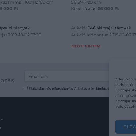
 évszámmal, 105*113*66 cm
96,5*47*39 cm
8 000
Ft
Kikiáltási ár:
36 000
Ft
prajzi tárgyak
Aukció:
246.Néprajzi tárgyak
ja: 2019-10-02 17:00
Aukció időpontja: 2019-10-02 1
MEGTEKINTEM
kozás
A legjobb f
eszközinfor
Elolvastam és elfogadom az Adatkezelési tájékoztatót: mutargy.co
hozzájárulá
a böngészés
hozzájárul
befolyásolh
em
ELF
m