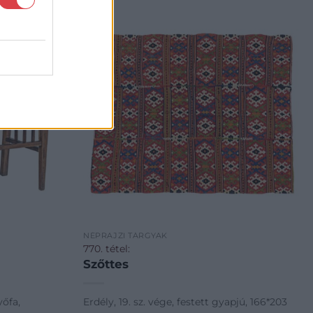
NÉPRAJZI TÁRGYAK
770. tétel:
Szőttes
yőfa,
Erdély, 19. sz. vége, festett gyapjú, 166*203