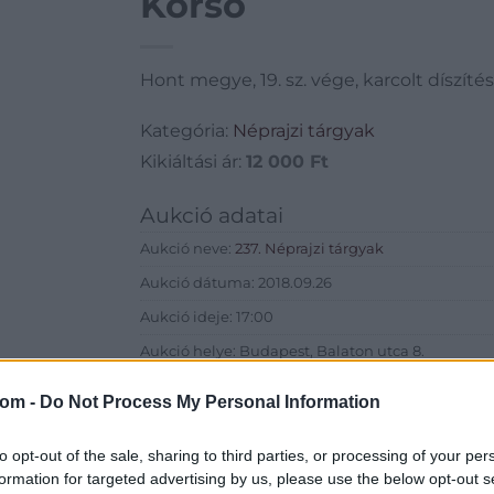
Korsó
Hont megye, 19. sz. vége, karcolt díszíté
Kategória:
Néprajzi tárgyak
Kikiáltási ár:
12 000
Ft
Aukció adatai
Aukció neve:
237. Néprajzi tárgyak
Aukció dátuma: 2018.09.26
Aukció ideje: 17:00
Aukció helye: Budapest, Balaton utca 8.
Tételszám: 467
com -
Do Not Process My Personal Information
Eladó adatai
to opt-out of the sale, sharing to third parties, or processing of your per
formation for targeted advertising by us, please use the below opt-out s
Eladó:
Nagyház