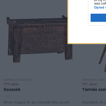
was col
Opted 
NÉPRAJZI TÁRGYAK
NÉPRAJZI TÁRG
777. tétel:
771. tétel:
Szuszék
Támlás szé
Bihar megye, 19. sz. második fele, ácsolt
Dunántúl, 19. s