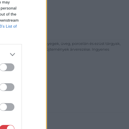
ou may
árta
 personal
ia és Aukciósház Kft.
out of the
 Balaton utca 8.
 downstream
475 6000 +361 4756005
B’s List of
p://www.nagyhazi.hu
űtárgyak, bútorok, szőnyegek, üveg, porcelán és ezüst tárgyak,
ionálása. Hagyatékok és gyűjtemények árverezése. Ingyenes
atos.