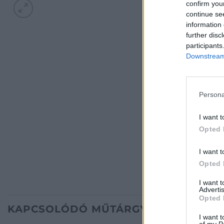
confirm you
continue se
information 
further disc
participants
Downstream 
Persona
I want t
Opted 
I want t
Opted 
I want 
Advertis
Opted 
KAPCSOLÓDÓ MŰTÁRGYAK
I want t
of my P