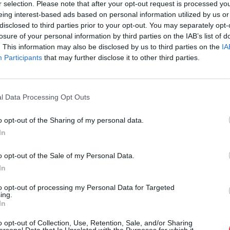
r selection. Please note that after your opt-out request is processed y
Cím: Müller M
eing interest-based ads based on personal information utilized by us or
Nagyházi Galér
disclosed to third parties prior to your opt-out. You may separately opt-
1055 Budapest,
losure of your personal information by third parties on the IAB’s list of
Telefon: +361 
. This information may also be disclosed by us to third parties on the
IA
Participants
that may further disclose it to other third parties.
Weboldal:
htt
Bemutatkozás: Magas színvonalú festmények és m
ékszerek, néprajzi tárgyak értékesítése és aukc
l Data Processing Opt Outs
értékbecslés. Árveréseinkre a tárgyfelvétel folyam
o opt-out of the Sharing of my personal data.
GALÉRIA TOVÁBBI MŰTÁRGYAI
In
o opt-out of the Sale of my Personal Data.
In
to opt-out of processing my Personal Data for Targeted
ing.
In
o opt-out of Collection, Use, Retention, Sale, and/or Sharing
ersonal Data that Is Unrelated with the Purposes for which it