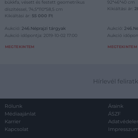
bükkfa, vésett és festett geometrikus
92*46*40 cm
Kikiáltási ár:
2
díszítéssel, 74,5*110*58,5 cm
Kikiáltási ár:
55 000
Ft
Aukció:
246.Néprajzi tárgyak
Aukció:
246.Né
Aukció időpontja: 2019-10-02 17:00
Aukció időpont
MEGTEKINTEM
MEGTEKINTEM
Hírlevél felirat
Rólunk
Áraink
Médiaajánlat
ÁSZF
Karrier
Adatvédel
Kapcsolat
Impresszu