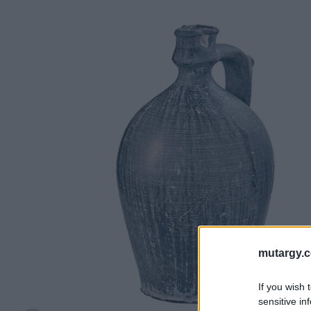
mutargy.
If you wish 
sensitive in