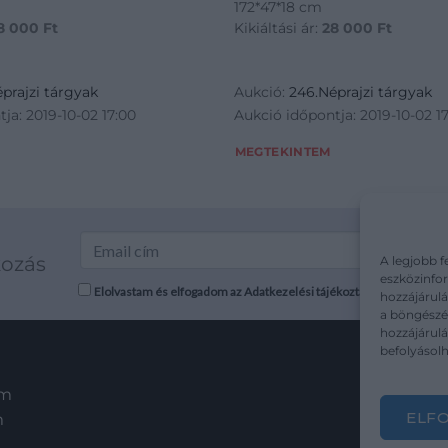
172*47*18 cm
8 000
Ft
Kikiáltási ár:
28 000
Ft
prajzi tárgyak
Aukció:
246.Néprajzi tárgyak
ja: 2019-10-02 17:00
Aukció időpontja: 2019-10-02 1
MEGTEKINTEM
kozás
A legjobb f
eszközinfor
Elolvastam és elfogadom az Adatkezelési tájékoztatót: mutargy.co
hozzájárulá
a böngészés
hozzájárul
befolyásolh
em
ELF
m