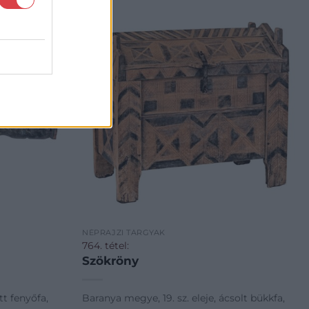
NÉPRAJZI TÁRGYAK
764. tétel:
Szökröny
tt fenyőfa,
Baranya megye, 19. sz. eleje, ácsolt bükkfa,