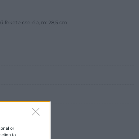
sű fekete cserép, m: 28,5 cm
sonal or
ection to
i Galéria és Aukciósház