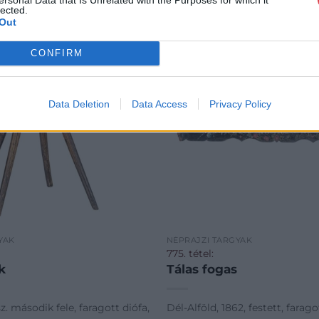
lected.
Out
CONFIRM
Data Deletion
Data Access
Privacy Policy
YAK
NÉPRAJZI TÁRGYAK
775. tétel:
k
Tálas fogas
z. második fele, faragott diófa,
Dél-Alföld, 1862, festett, farago