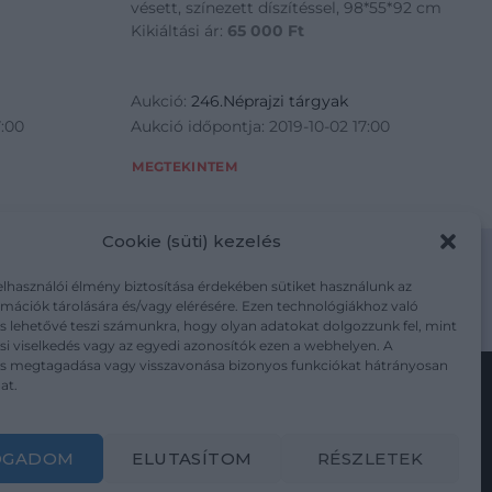
vésett, színezett díszítéssel, 98*55*92 cm
Kikiáltási ár:
65 000
Ft
Aukció:
246.Néprajzi tárgyak
7:00
Aukció időpontja: 2019-10-02 17:00
MEGTEKINTEM
Cookie (süti) kezelés
elhasználói élmény biztosítása érdekében sütiket használunk az
mációk tárolására és/vagy elérésére. Ezen technológiákhoz való
m/adatkezelesi-tajekoztato/
s lehetővé teszi számunkra, hogy olyan adatokat dolgozzunk fel, mint
i viselkedés vagy az egyedi azonosítók ezen a webhelyen. A
ás megtagadása vagy visszavonása bizonyos funkciókat hátrányosan
at.
Kövesse a műtárgy.com-ot
OGADOM
ELUTASÍTOM
RÉSZLETEK