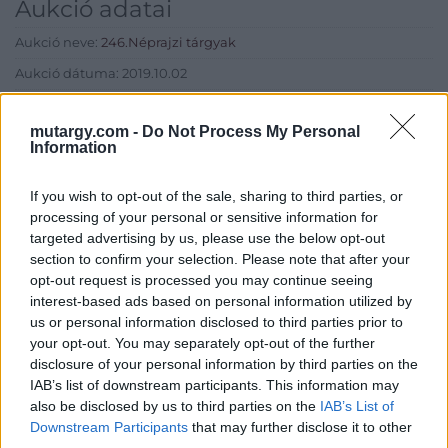
Aukció adatai
Aukció neve:
246.Néprajzi tárgyak
Aukció dátuma: 2019.10.02
Aukció ideje: 17:00
mutargy.com -
Do Not Process My Personal
Aukció helye: Budapest, Balaton utca 8.
Information
Tételszám: 628
If you wish to opt-out of the sale, sharing to third parties, or
processing of your personal or sensitive information for
Eladó adatai
targeted advertising by us, please use the below opt-out
section to confirm your selection. Please note that after your
Eladó:
Nagyházi Galéria és
opt-out request is processed you may continue seeing
Aukciósház
interest-based ads based on personal information utilized by
Cím: Müller Márta
us or personal information disclosed to third parties prior to
Nagyházi Galéria és Aukciósház
your opt-out. You may separately opt-out of the further
Kft.
disclosure of your personal information by third parties on the
1055 Budapest, Balaton utca 8.
IAB’s list of downstream participants. This information may
Telefon: +361 475 6000 +361
also be disclosed by us to third parties on the
IAB’s List of
4756005
Downstream Participants
that may further disclose it to other