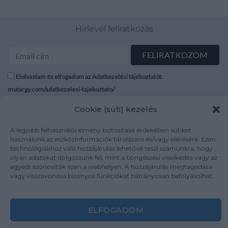
Hírlevél feliratkozás
Elolvastam és elfogadom az Adatkezelési tájékoztatót:
mutargy.com/adatkezelesi-tajekoztato/
Cookie (süti) kezelés
Rólunk
Áraink
Médiaajánlat
ÁSZF
A legjobb felhasználói élmény biztosítása érdekében sütiket
használunk az eszközinformációk tárolására és/vagy elérésére. Ezen
Karrier
Adatvédelem
technológiákhoz való hozzájárulás lehetővé teszi számunkra, hogy
Kapcsolat
Impresszum
olyan adatokat dolgozzunk fel, mint a böngészési viselkedés vagy az
egyedi azonosítók ezen a webhelyen. A hozzájárulás megtagadása
vagy visszavonása bizonyos funkciókat hátrányosan befolyásolhat.
Kövesse a műtárgy.com-ot
ELFOGADOM