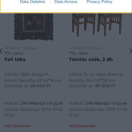
Data Deletion
Data Access
Privacy Policy
NÉPRAJZI TÁRGYAK
NÉPRAJZI TÁRGYAK
772. tétel:
774. tétel:
Fali téka
Támlás szék, 2 db
Sárköz, 1864, faragott,
Alföld, 19. sz. vége, bükk és
festett fenyőfa, 62*46*18 cm
fenyőfa, 96,5*47*39 cm
Kikiáltási ár:
38 000
Ft
Kikiáltási ár:
36 000
Ft
Aukció:
246.Néprajzi tárgyak
Aukció:
246.Néprajzi tárgyak
Aukció időpontja: 2019-10-02
Aukció időpontja: 2019-10-02
17:00
17:00
MEGTEKINTEM
MEGTEKINTEM