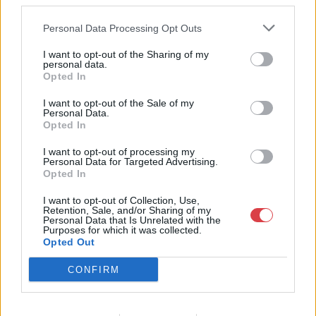
third parties.
Weboldal:
http://www.nagyhazi.hu
Personal Data Processing Opt Outs
Bemutatkozás: Magas színvonalú festmények és műtárgyak,
I want to opt-out of the Sharing of my
bútorok, szőnyegek, üveg, porcelán és ezüst tárgyak, ékszerek,
personal data.
néprajzi tárgyak értékesítése és aukcionálása. Hagyatékok és
Opted In
gyűjtemények árverezése. Ingyenes értékbecslés. Árveréseinkre
a tárgyfelvétel folyamatos.
I want to opt-out of the Sale of my
Personal Data.
Opted In
GALÉRIA TOVÁBBI MŰTÁRGYAI
I want to opt-out of processing my
Personal Data for Targeted Advertising.
Opted In
I want to opt-out of Collection, Use,
Retention, Sale, and/or Sharing of my
Personal Data that Is Unrelated with the
Purposes for which it was collected.
Opted Out
KAPCSOLÓDÓ MŰTÁRGYAK
CONFIRM