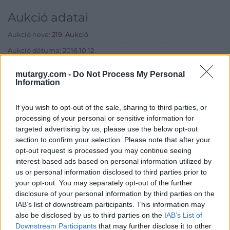
Aukció adatai
Aukció neve:
219. Aukció
Aukció dátuma: 2016.10.12
Aukció ideje: 17:00
mutargy.com -
Do Not Process My Personal
Information
Aukció helye: Budapest, Balaton utca 8.
Tételszám: 971
If you wish to opt-out of the sale, sharing to third parties, or
processing of your personal or sensitive information for
Eladó adatai
targeted advertising by us, please use the below opt-out
section to confirm your selection. Please note that after your
Eladó:
Nagyházi Galéria és
opt-out request is processed you may continue seeing
Aukciósház
interest-based ads based on personal information utilized by
us or personal information disclosed to third parties prior to
Cím: Müller Márta
your opt-out. You may separately opt-out of the further
Nagyházi Galéria és Aukciósház
disclosure of your personal information by third parties on the
Kft.
IAB’s list of downstream participants. This information may
1055 Budapest, Balaton utca 8.
also be disclosed by us to third parties on the
IAB’s List of
Telefon: +361 475 6000 +361
Downstream Participants
that may further disclose it to other