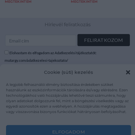
MEGTEKINTEM
MEGTEKINTEM
Hírlevél feliratkozás
Elolvastam és elfogadom az Adatkezelési tájékoztatót:
mutargy.com/adatkezelesi-tajekoztato/
Cookie (süti) kezelés
Rólunk
Áraink
Médiaajánlat
ÁSZF
A legjobb felhasználói élmény biztosítása érdekében sütiket
használunk az eszközinformációk tárolására és/vagy elérésére. Ezen
Karrier
Adatvédelem
technológiákhoz való hozzájárulás lehetővé teszi számunkra, hogy
Kapcsolat
Impresszum
olyan adatokat dolgozzunk fel, mint a böngészési viselkedés vagy az
egyedi azonosítók ezen a webhelyen. A hozzájárulás megtagadása
vagy visszavonása bizonyos funkciókat hátrányosan befolyásolhat.
Kövesse a műtárgy.com-ot
ELFOGADOM