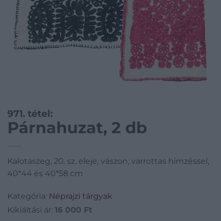
971. tétel:
Párnahuzat, 2 db
Kalotaszeg, 20. sz. eleje, vászon, varrottas hímzéssel,
40*44 és 40*58 cm
Kategória:
Néprajzi tárgyak
Kikiáltási ár:
16 000
Ft