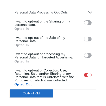
4756005
third parties.
Weboldal:
Personal Data Processing Opt Outs
http://www.nagyhazi.hu
Bemutatkozás: Magas színvonalú festmények és műtárgyak,
I want to opt-out of the Sharing of my
personal data.
bútorok, szőnyegek, üveg, porcelán és ezüst tárgyak, ékszerek,
Opted In
néprajzi tárgyak értékesítése és aukcionálása. Hagyatékok és
gyűjtemények árverezése. Ingyenes értékbecslés. Árveréseinkre
I want to opt-out of the Sale of my
a tárgyfelvétel folyamatos.
Personal Data.
Opted In
GALÉRIA TOVÁBBI MŰTÁRGYAI
I want to opt-out of processing my
Personal Data for Targeted Advertising.
Opted In
I want to opt-out of Collection, Use,
Retention, Sale, and/or Sharing of my
Personal Data that Is Unrelated with the
Purposes for which it was collected.
Opted Out
KAPCSOLÓDÓ MŰTÁRGYAK
CONFIRM