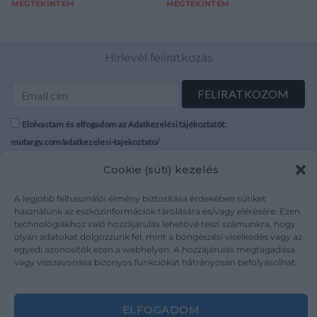
MEGTEKINTEM
MEGTEKINTEM
Hírlevél feliratkozás
Elolvastam és elfogadom az Adatkezelési tájékoztatót:
mutargy.com/adatkezelesi-tajekoztato/
Cookie (süti) kezelés
Rólunk
Áraink
Médiaajánlat
ÁSZF
A legjobb felhasználói élmény biztosítása érdekében sütiket
használunk az eszközinformációk tárolására és/vagy elérésére. Ezen
Karrier
Adatvédelem
technológiákhoz való hozzájárulás lehetővé teszi számunkra, hogy
Kapcsolat
Impresszum
olyan adatokat dolgozzunk fel, mint a böngészési viselkedés vagy az
egyedi azonosítók ezen a webhelyen. A hozzájárulás megtagadása
vagy visszavonása bizonyos funkciókat hátrányosan befolyásolhat.
Kövesse a műtárgy.com-ot
ELFOGADOM