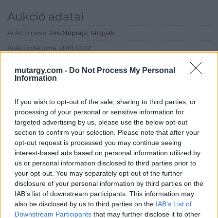
Aukció adatai
Aukció neve:
246.Néprajzi tárgyak
Aukció dátuma: 2019.10.02
Aukció ideje: 17:00
mutargy.com -
Do Not Process My Personal
Information
Aukció helye: Budapest, Balaton utca 8.
Tételszám: 669
If you wish to opt-out of the sale, sharing to third parties, or
processing of your personal or sensitive information for
Eladó adatai
targeted advertising by us, please use the below opt-out
section to confirm your selection. Please note that after your
Eladó:
Nagyházi Galéria és
opt-out request is processed you may continue seeing
Aukciósház
interest-based ads based on personal information utilized by
us or personal information disclosed to third parties prior to
Cím: Müller Márta
your opt-out. You may separately opt-out of the further
Nagyházi Galéria és Aukciósház
disclosure of your personal information by third parties on the
Kft.
IAB’s list of downstream participants. This information may
1055 Budapest, Balaton utca 8.
also be disclosed by us to third parties on the
IAB’s List of
Telefon: +361 475 6000 +361
Downstream Participants
that may further disclose it to other