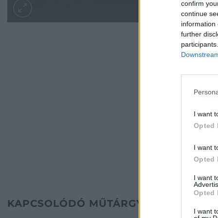
confirm you
continue se
information 
further disc
participants
Downstream 
Persona
I want t
Opted 
I want t
Opted 
I want 
Advertis
Opted 
KAPCSOLÓDÓ MŰTÁRGYAK
I want t
of my P