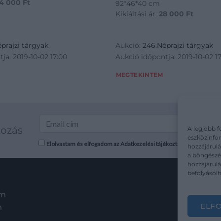
4 000
Ft
92*46*40 cm
Kikiáltási ár:
28 000
Ft
prajzi tárgyak
Aukció:
246.Néprajzi tárgyak
ja: 2019-10-02 17:00
Aukció időpontja: 2019-10-02 1
MEGTEKINTEM
kozás
A legjobb f
eszközinfor
Elolvastam és elfogadom az Adatkezelési tájékoztatót: mutargy.co
hozzájárulá
a böngészés
hozzájárul
befolyásolh
em
ELF
m