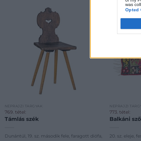
was col
Opted 
NÉPRAJZI TÁRGYAK
NÉPRAJZI TÁRG
769. tétel:
773. tétel:
Támlás szék
Balkáni sző
Dunántúl, 19. sz. második fele, faragott diófa,
20. sz. eleje, 