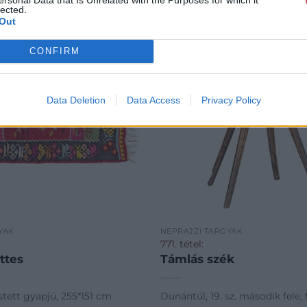
lected.
Out
CONFIRM
Data Deletion
Data Access
Privacy Policy
YAK
NÉPRAJZI TÁRGYAK
771. tétel:
ttes
Támlás szék
festett gyapjú, 255*151 cm
Dunántúl, 19. sz. második fele, 