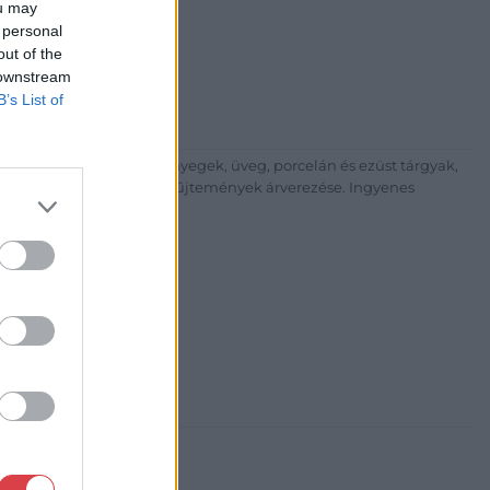
ou may
árta
 personal
ia és Aukciósház Kft.
out of the
 Balaton utca 8.
 downstream
475 6000 +361 4756005
B’s List of
p://www.nagyhazi.hu
űtárgyak, bútorok, szőnyegek, üveg, porcelán és ezüst tárgyak,
ionálása. Hagyatékok és gyűjtemények árverezése. Ingyenes
atos.