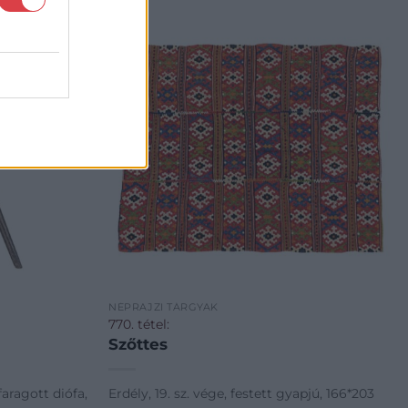
NÉPRAJZI TÁRGYAK
770. tétel:
Szőttes
faragott diófa,
Erdély, 19. sz. vége, festett gyapjú, 166*203