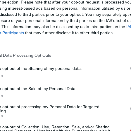
r selection. Please note that after your opt-out request is processed y
Cím: Müller M
eing interest-based ads based on personal information utilized by us or
Nagyházi Galér
disclosed to third parties prior to your opt-out. You may separately opt-
1055 Budapest,
losure of your personal information by third parties on the IAB’s list of
Telefon: +361 
. This information may also be disclosed by us to third parties on the
IA
Participants
that may further disclose it to other third parties.
Weboldal:
htt
Bemutatkozás: Magas színvonalú festmények és m
ékszerek, néprajzi tárgyak értékesítése és aukc
l Data Processing Opt Outs
értékbecslés. Árveréseinkre a tárgyfelvétel folyam
o opt-out of the Sharing of my personal data.
GALÉRIA TOVÁBBI MŰTÁRGYAI
In
o opt-out of the Sale of my Personal Data.
In
to opt-out of processing my Personal Data for Targeted
ing.
In
o opt-out of Collection, Use, Retention, Sale, and/or Sharing
ersonal Data that Is Unrelated with the Purposes for which it