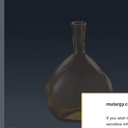
mutargy.
If you wish 
sensitive in