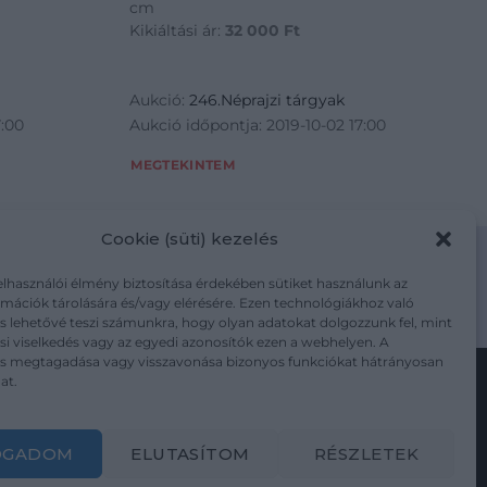
cm
Kikiáltási ár:
32 000
Ft
Aukció:
246.Néprajzi tárgyak
7:00
Aukció időpontja: 2019-10-02 17:00
MEGTEKINTEM
Cookie (süti) kezelés
elhasználói élmény biztosítása érdekében sütiket használunk az
mációk tárolására és/vagy elérésére. Ezen technológiákhoz való
m/adatkezelesi-tajekoztato/
s lehetővé teszi számunkra, hogy olyan adatokat dolgozzunk fel, mint
i viselkedés vagy az egyedi azonosítók ezen a webhelyen. A
ás megtagadása vagy visszavonása bizonyos funkciókat hátrányosan
at.
Kövesse a műtárgy.com-ot
OGADOM
ELUTASÍTOM
RÉSZLETEK