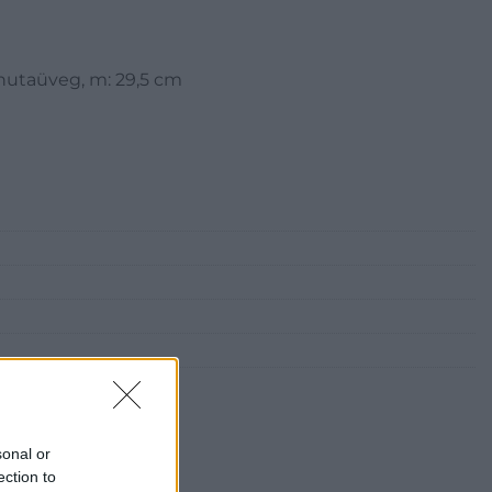
 hutaüveg, m: 29,5 cm
sonal or
ection to
i Galéria és Aukciósház