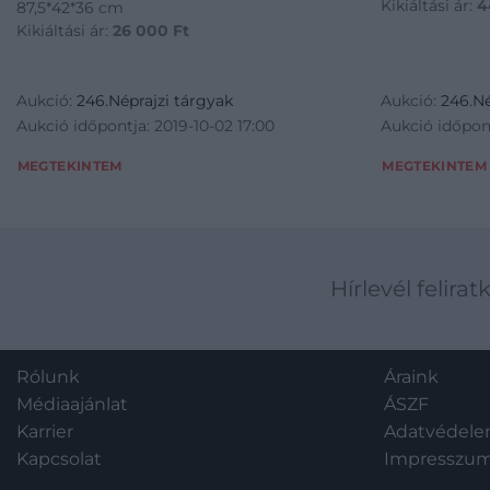
Kikiáltási ár:
4
87,5*42*36 cm
Kikiáltási ár:
26 000
Ft
Aukció:
246.Néprajzi tárgyak
Aukció:
246.Né
Aukció időpontja: 2019-10-02 17:00
Aukció időpont
MEGTEKINTEM
MEGTEKINTEM
Hírlevél felirat
Rólunk
Áraink
Médiaajánlat
ÁSZF
Karrier
Adatvédel
Kapcsolat
Impresszu