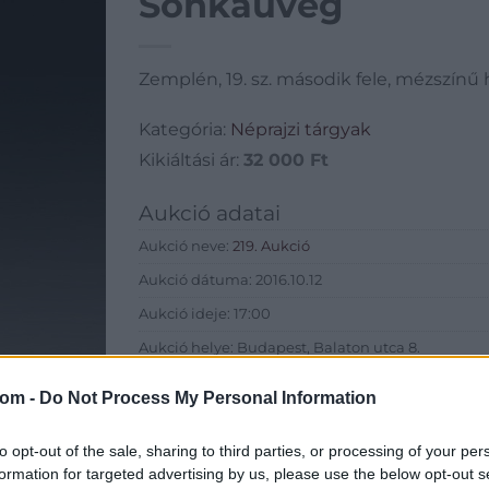
Sonkaüveg
Zemplén, 19. sz. második fele, mézszínű
Kategória:
Néprajzi tárgyak
Kikiáltási ár:
32 000
Ft
Aukció adatai
Aukció neve:
219. Aukció
Aukció dátuma: 2016.10.12
Aukció ideje: 17:00
Aukció helye: Budapest, Balaton utca 8.
Tételszám: 813
com -
Do Not Process My Personal Information
Eladó adatai
to opt-out of the sale, sharing to third parties, or processing of your per
formation for targeted advertising by us, please use the below opt-out s
Eladó:
Nagyház