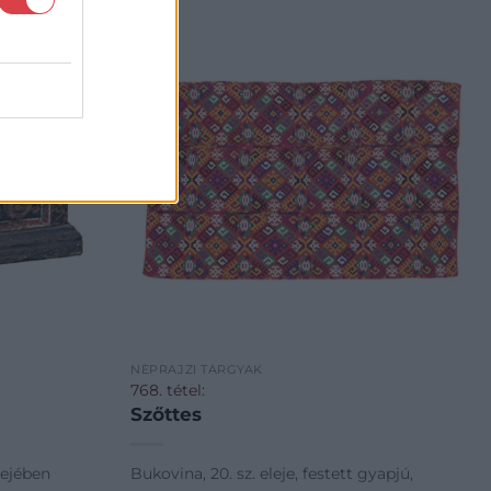
NÉPRAJZI TÁRGYAK
768. tétel:
Szőttes
sejében
Bukovina, 20. sz. eleje, festett gyapjú,