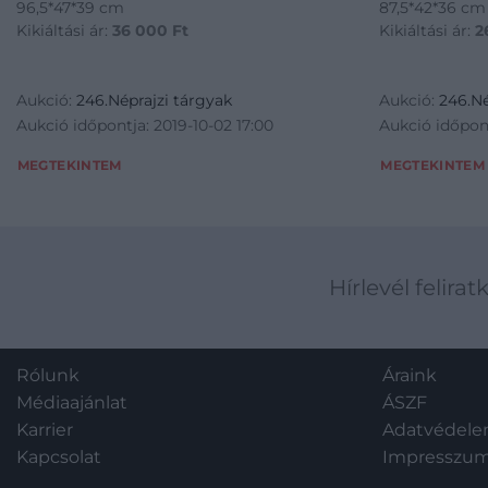
96,5*47*39 cm
87,5*42*36 cm
Kikiáltási ár:
36 000
Ft
Kikiáltási ár:
2
Aukció:
246.Néprajzi tárgyak
Aukció:
246.Né
Aukció időpontja: 2019-10-02 17:00
Aukció időpont
MEGTEKINTEM
MEGTEKINTEM
Hírlevél felirat
Rólunk
Áraink
Médiaajánlat
ÁSZF
Karrier
Adatvédel
Kapcsolat
Impresszu