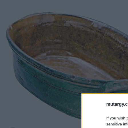
mutargy.
If you wish 
sensitive in