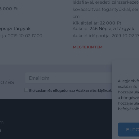
ládafiával, eredeti zárszerkezet
6 000
Ft
kovácsoltvas fogantyúkkal, sér
cm
Kikiáltási ár:
22 000
Ft
prajzi tárgyak
Aukció:
246.Néprajzi tárgyak
ja: 2019-10-02 17:00
Aukció időpontja: 2019-10-02 1
MEGTEKINTEM
kozás
A legjobb f
eszközinfor
Elolvastam és elfogadom az Adatkezelési tájékoztatót: mutargy.co
hozzájárulá
a böngészés
hozzájárul
befolyásolh
em
ELF
m