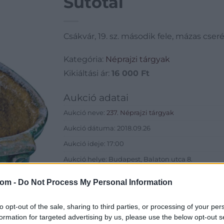
Sütőtál
Csákvár, 19. sz. második fele, mázas cseré
Kategória:
Néprajzi tárgyak
Kikiáltási ár:
16 000
Ft
Aukció adatai
Aukció neve:
237. Néprajzi tárgyak
Aukció dátuma: 2018.09.26
Aukció ideje: 17:00
Aukció helye: Budapest, Balaton utca 8.
Tételszám: 449
com -
Do Not Process My Personal Information
Eladó adatai
to opt-out of the sale, sharing to third parties, or processing of your per
formation for targeted advertising by us, please use the below opt-out s
Eladó:
Nagyház