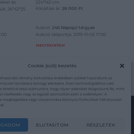
ekkel és
224*142 cm
Kikiáltási ár:
28 000
Ft
ült, 26*42*25
Aukció:
246.Néprajzi tárgyak
7:00
Aukció időpontja: 2019-10-02 17:00
MEGTEKINTEM
Cookie (süti) kezelés
elhasználói élmény biztosítása érdekében sütiket használunk az
mációk tárolására és/vagy elérésére. Ezen technológiákhoz való
m/adatkezelesi-tajekoztato/
s lehetővé teszi számunkra, hogy olyan adatokat dolgozzunk fel, mint
i viselkedés vagy az egyedi azonosítók ezen a webhelyen. A
ás megtagadása vagy visszavonása bizonyos funkciókat hátrányosan
at.
Kövesse a műtárgy.com-ot
OGADOM
ELUTASÍTOM
RÉSZLETEK