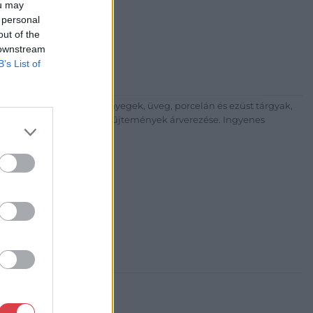
ou may
árta
 personal
ia és Aukciósház Kft.
out of the
 Balaton utca 8.
 downstream
475 6000 +361 4756005
B’s List of
p://www.nagyhazi.hu
űtárgyak, bútorok, szőnyegek, üveg, porcelán és ezüst tárgyak,
ionálása. Hagyatékok és gyűjtemények árverezése. Ingyenes
atos.