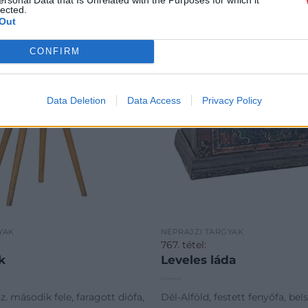
lected.
Out
CONFIRM
Data Deletion
Data Access
Privacy Policy
YAK
NÉPRAJZI TÁRGYAK
767. tétel:
k
Leveles láda
z. második fele, faragott diófa,
Dél-Alföld, festett fenyőfa, bel