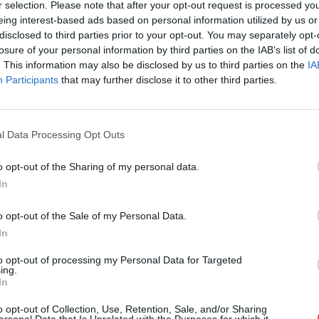
r selection. Please note that after your opt-out request is processed y
Cím: Müller M
eing interest-based ads based on personal information utilized by us or
Nagyházi Galér
disclosed to third parties prior to your opt-out. You may separately opt-
1055 Budapest,
losure of your personal information by third parties on the IAB’s list of
Telefon: +361 
. This information may also be disclosed by us to third parties on the
IA
Participants
that may further disclose it to other third parties.
Weboldal:
htt
Bemutatkozás: Magas színvonalú festmények és m
ékszerek, néprajzi tárgyak értékesítése és aukc
l Data Processing Opt Outs
értékbecslés. Árveréseinkre a tárgyfelvétel folyam
o opt-out of the Sharing of my personal data.
GALÉRIA TOVÁBBI MŰTÁRGYAI
In
o opt-out of the Sale of my Personal Data.
In
to opt-out of processing my Personal Data for Targeted
ing.
In
o opt-out of Collection, Use, Retention, Sale, and/or Sharing
ersonal Data that Is Unrelated with the Purposes for which it