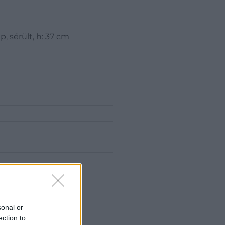
p, sérült, h: 37 cm
sonal or
ection to
i Galéria és Aukciósház