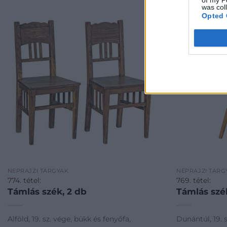
was col
Opted 
NÉPRAJZI TÁRGYAK
NÉPRAJZI TÁRG
774. tétel:
769. tétel:
Támlás szék, 2 db
Támlás szé
Alföld, 19. sz. vége, bükk és fenyőfa,
Dunántúl, 19. s