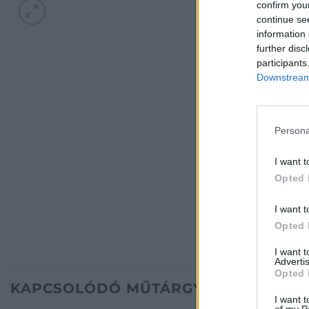
confirm you
continue se
information 
further disc
participants
Downstream 
Persona
I want t
Opted 
I want t
Opted 
I want 
Advertis
Opted 
KAPCSOLÓDÓ MŰTÁRGYAK
I want t
of my P