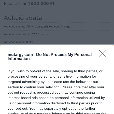
Kikiáltási ár:
1 500 000
Ft
Aukció adatai
Aukció neve:
79. Művészeti Aukció 1. nap
Aukció dátuma: 2022.05.16
Aukció ideje: 18:00
Aukció helye: MOMkult Kulturális Központ
mutargy.com -
Do Not Process My Personal
Tételszám: 64
Information
If you wish to opt-out of the sale, sharing to third parties, or
Eladó adatai
processing of your personal or sensitive information for
targeted advertising by us, please use the below opt-out
Eladó:
BÁV ART Aukciósház és
section to confirm your selection. Please note that after your
Galéria
opt-out request is processed you may continue seeing
Cím: BÁV ZRt.
interest-based ads based on personal information utilized by
1027 Budapest, Csalogány u.
us or personal information disclosed to third parties prior to
23-33.
your opt-out. You may separately opt-out of the further
disclosure of your personal information by third parties on the
Telefon: (06 1) 331 0513