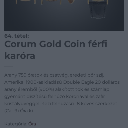
64. tétel:
Corum Gold Coin férfi
karóra
Arany 750 óratok és csatvég, eredeti bőr szíj.
Amerikai 1900-as kiadású Double Eagle 20 dolláros
arany éremből (900%) alakított tok és számlap,
gyémánt díszítésű felhúzó koronával és zafír
kristályüveggel. Kézi felhúzású 18 köves szerkezet
(Cal. 9) Óra ki
Kategória:
Óra