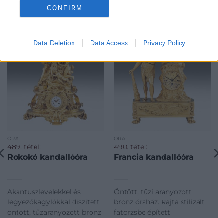
CONFIRM
KAPCSOLÓDÓ MŰTÁRGYAK
Data Deletion
Data Access
Privacy Policy
ÓRA
ÓRA
489. tétel:
490. tétel:
Rokokó kandallóóra
Francia kandallóóra
Akantuszlevelekkel és
Öntött, tűzi aranyozott
legyezőkagylókkal díszített
bronz óraház. Rajta stilizált
öntött, tűzaranyozott bronz
fatörzsbe épített