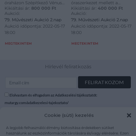
óraházon Szépítkező Vénusz
óraszerkezet mellett a
Kikiáltási ár:
800 000
Ft
Kikiáltási ár:
400 000
Ft
és kísérete jelenet. Modellőr:
pihenő Heraklész, vállán a
Aukció:
Aukció:
Louis-Simon Boizot (1743-
legyőzött nemeai oroszlán
79. Művészeti Aukció 2.nap
79. Művészeti Aukció 2.nap
1809) francia szobrász, aki
bőrével, kezében kőrisfa
Aukció időpontja: 2022-05-17
Aukció időpontja: 2022-05-17
1773-tól 1800-ig a Sevrés-i
doronggal. 1/4 ütős
18:00
18:00
porcelángyár bisquit
óraszerkezet, festett
szoborosztályának
sárgaréz számlappal.
MEGTEKINTEM
MEGTEKINTEM
Működőképes, felújí
Hírlevél feliratkozás
Elolvastam és elfogadom az Adatkezelési tájékoztatót:
mutargy.com/adatkezelesi-tajekoztato/
Cookie (süti) kezelés
Rólunk
Áraink
Médiaajánlat
ÁSZF
A legjobb felhasználói élmény biztosítása érdekében sütiket
Karrier
Adatvédelem
használunk az eszközinformációk tárolására és/vagy elérésére. Ezen