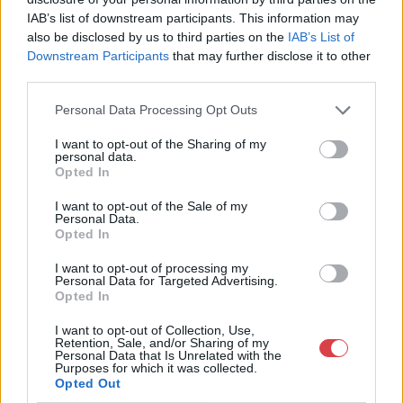
IAB’s list of downstream participants. This information may
Weboldal:
http://bav-art.hu
also be disclosed by us to third parties on the
IAB’s List of
Bemutatkozás: Az ország legnagyobb múltú, 240 esztendeje
Downstream Participants
that may further disclose it to other
jogfolytonosan működő magyar vállalkozásaként a BÁV ZRt.
third parties.
óriási tapasztalatával, szakmai tekintélyével és
megbízhatóságával hagyományosan a magyar
Personal Data Processing Opt Outs
műkereskedelem meghatározó szereplője. A 2007-ben
I want to opt-out of the Sharing of my
megújult BÁV Aukciósház mára a magyarországi
personal data.
műkereskedelem egyik legfontosabb színterévé, kereskedelmi
Opted In
és árverési központtá vált. . Hazánk legnagyobb
műkereskedelmi üzlethálózatával rendelkező BÁV ZRt.
I want to opt-out of the Sale of my
felkészült munkatársai a hét hat napján állnak a műtárgyat
Personal Data.
Opted In
eladni, vagy venni kívánók rendelkezésére.
I want to opt-out of processing my
GALÉRIA TOVÁBBI MŰTÁRGYAI
Personal Data for Targeted Advertising.
Opted In
I want to opt-out of Collection, Use,
Retention, Sale, and/or Sharing of my
Personal Data that Is Unrelated with the
Purposes for which it was collected.
Opted Out