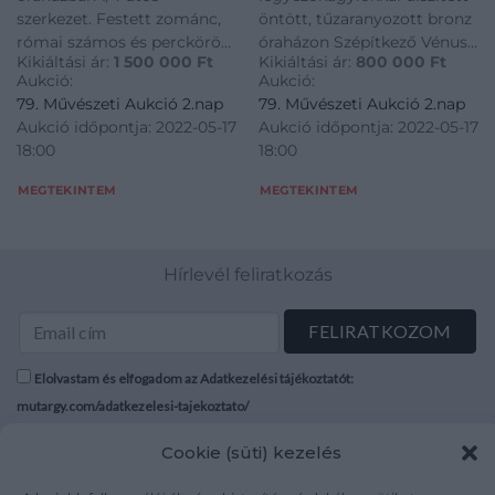
szerkezet. Festett zománc,
öntött, tűzaranyozott bronz
római számos és perckörös
óraházon Szépítkező Vénusz
Kikiáltási ár:
1 500 000
Ft
Kikiáltási ár:
800 000
Ft
számlapppal.
és kísérete jelenet. Modellőr:
Aukció:
Aukció:
Csapágylemezen jelzett:
Louis-Simon Boizot (1743-
79. Művészeti Aukció 2.nap
79. Művészeti Aukció 2.nap
„Leonhardt Meyer Wienn”.
1809) francia szobrász, aki
Aukció időpontja: 2022-05-17
Aukció időpontja: 2022-05-17
Működőképes, felújított
1773-tól 1800-ig a Sevrés-i
18:00
18:00
szerkezet. Osztrák, 1780
porcelángyár bisquit
körül. H.: 72 cm
szoborosztályának
MEGTEKINTEM
MEGTEKINTEM
Hírlevél feliratkozás
Elolvastam és elfogadom az Adatkezelési tájékoztatót:
mutargy.com/adatkezelesi-tajekoztato/
Cookie (süti) kezelés
Rólunk
Áraink
Médiaajánlat
ÁSZF