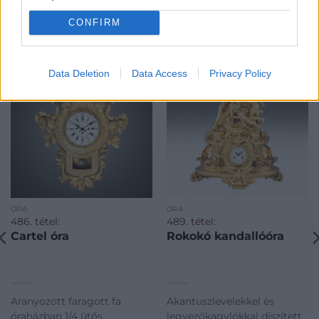
CONFIRM
KAPCSOLÓDÓ MŰTÁRGYAK
Data Deletion
Data Access
Privacy Policy
ÓRA
ÓRA
486. tétel:
489. tétel:
Cartel óra
Rokokó kandallóóra
Aranyozott faragott fa
Akantuszlevelekkel és
óraházban 1/4 ütős
legyezőkagylókkal díszített