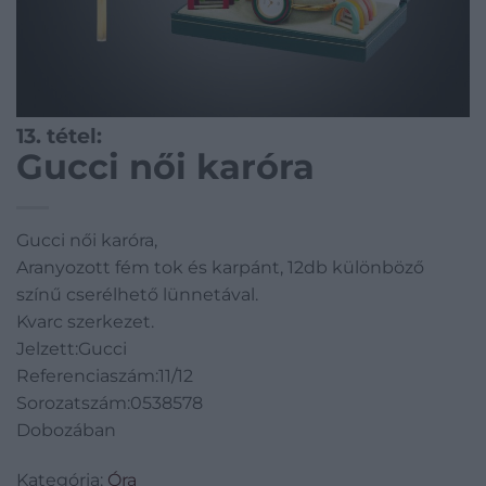
13. tétel:
Gucci női karóra
Gucci női karóra,
Aranyozott fém tok és karpánt, 12db különböző
színű cserélhető lünnetával.
Kvarc szerkezet.
Jelzett:Gucci
Referenciaszám:11/12
Sorozatszám:0538578
Dobozában
Kategória:
Óra