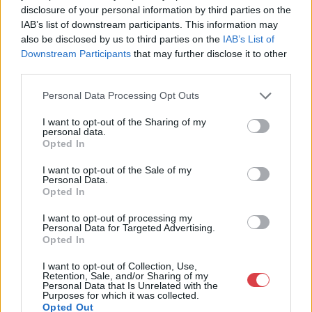
Telefon: (06 1) 331 0513
disclosure of your personal information by third parties on the
IAB’s list of downstream participants. This information may
Weboldal:
http://bav-art.hu
also be disclosed by us to third parties on the
IAB’s List of
Bemutatkozás: Az ország legnagyobb múltú, 240 esztendeje
Downstream Participants
that may further disclose it to other
jogfolytonosan működő magyar vállalkozásaként a BÁV ZRt.
third parties.
óriási tapasztalatával, szakmai tekintélyével és
megbízhatóságával hagyományosan a magyar
Personal Data Processing Opt Outs
műkereskedelem meghatározó szereplője. A 2007-ben
megújult BÁV Aukciósház mára a magyarországi
I want to opt-out of the Sharing of my
personal data.
műkereskedelem egyik legfontosabb színterévé, kereskedelmi
Opted In
és árverési központtá vált. . Hazánk legnagyobb
műkereskedelmi üzlethálózatával rendelkező BÁV ZRt.
I want to opt-out of the Sale of my
felkészült munkatársai a hét hat napján állnak a műtárgyat
Personal Data.
eladni, vagy venni kívánók rendelkezésére.
Opted In
I want to opt-out of processing my
GALÉRIA TOVÁBBI MŰTÁRGYAI
Personal Data for Targeted Advertising.
Opted In
I want to opt-out of Collection, Use,
Retention, Sale, and/or Sharing of my
Personal Data that Is Unrelated with the
Purposes for which it was collected.
Opted Out