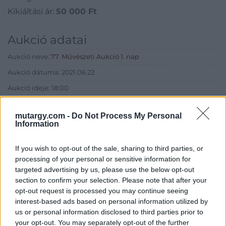
Kikiáltási ár:
50 000
Ft
Aukció adatai
Aukció neve:
77. Művészeti Aukció 1. nap
Aukció dátuma: 2021.06.22
Aukció ideje: 18:00
Aukció helye: MOMkult Kulturális Központ
mutargy.com -
Do Not Process My Personal
Tételszám: 13
Information
If you wish to opt-out of the sale, sharing to third parties, or
Eladó adatai
processing of your personal or sensitive information for
Eladó:
BÁV ART Aukciósház és
targeted advertising by us, please use the below opt-out
Galéria
section to confirm your selection. Please note that after your
opt-out request is processed you may continue seeing
Cím: BÁV ZRt.
interest-based ads based on personal information utilized by
1027 Budapest, Csalogány u.
us or personal information disclosed to third parties prior to
23-33.
your opt-out. You may separately opt-out of the further