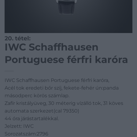
20. tétel:
IWC Schaffhausen
Portuguese férfri karóra
IWC Schaffhausen Portuguese férfri karóra,
Acél tok eredeti bőr szíj, fekete-fehér ún:panda
másodperc körös számlap.
Zafír kristályüveg, 30 méterig vízálló tok, 31 köves
automata szerkezet(cal 79350)
44 óra járástartalékkal.
Jelzett: IWC
Sorozatszám:2796