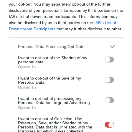
your opt-out. You may separately opt-out of the further
23-33.
disclosure of your personal information by third parties on the
Telefon: (06 1) 331 0513
IAB’s list of downstream participants. This information may
also be disclosed by us to third parties on the
IAB’s List of
Weboldal:
http://bav-art.hu
Downstream Participants
that may further disclose it to other
Bemutatkozás: Az ország legnagyobb múltú, 240 esztendeje
third parties.
jogfolytonosan működő magyar vállalkozásaként a BÁV ZRt.
óriási tapasztalatával, szakmai tekintélyével és
Personal Data Processing Opt Outs
megbízhatóságával hagyományosan a magyar
műkereskedelem meghatározó szereplője. A 2007-ben
I want to opt-out of the Sharing of my
personal data.
megújult BÁV Aukciósház mára a magyarországi
Opted In
műkereskedelem egyik legfontosabb színterévé, kereskedelmi
és árverési központtá vált. . Hazánk legnagyobb
I want to opt-out of the Sale of my
műkereskedelmi üzlethálózatával rendelkező BÁV ZRt.
Personal Data.
felkészült munkatársai a hét hat napján állnak a műtárgyat
Opted In
eladni, vagy venni kívánók rendelkezésére.
I want to opt-out of processing my
Personal Data for Targeted Advertising.
GALÉRIA TOVÁBBI MŰTÁRGYAI
Opted In
I want to opt-out of Collection, Use,
Retention, Sale, and/or Sharing of my
Personal Data that Is Unrelated with the
Purposes for which it was collected.