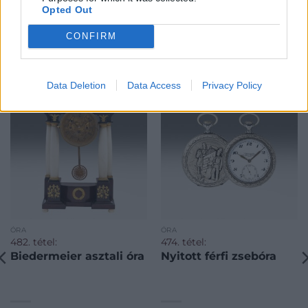
Opted Out
CONFIRM
KAPCSOLÓDÓ MŰTÁRGYAK
Data Deletion
Data Access
Privacy Policy
ÓRA
ÓRA
482. tétel:
474. tétel:
Biedermeier asztali óra
Nyitott férfi zsebóra