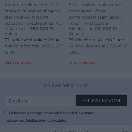
Architektonikus felépítésű
Ezüst tokban, arab számos
faragott fa óraház, sárgaréz
másodperc körös
díszítményű, faragott
zománcozott számlappal.
alabástrom oszlopokkal. 1/4
Tokján reliefszerűen
Kikiáltási ár:
380 000
Ft
Kikiáltási ár:
120 000
Ft
ütős, automatával
kidomborodó babérkoszorú,
Aukció:
Aukció:
kombinált óraszerkezettel
hátoldalán két csendőr
79. Művészeti Aukció 2.nap
79. Művészeti Aukció 2.nap
kovácsműhelyben dolgozó
Árpád-sávos magyar
Aukció időpontja: 2022-05-17
Aukció időpontja: 2022-05-17
puttók, római számokkal
címerrel. Óra hátlapján
18:00
18:00
festett sárgaréz számlappal.
vésett ajándékozási felirat: „
Működőképes, ingával,
A m. kir. csendőrség-
MEGTEKINTEM
MEGTEKINTEM
kulccs
szolgálati zsebórája Sz
Hírlevél feliratkozás
Elolvastam és elfogadom az Adatkezelési tájékoztatót:
mutargy.com/adatkezelesi-tajekoztato/