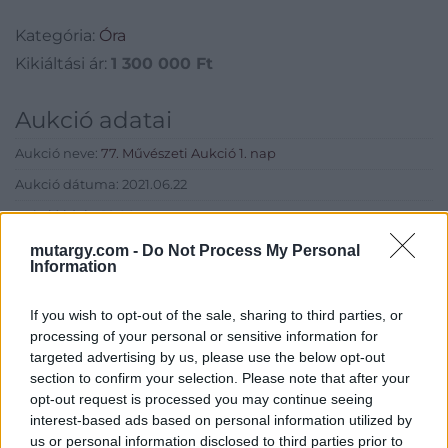
Kategória:
Óra
Kikiáltási ár:
1 300 000
Ft
Aukció adatai
Aukció neve:
77. Művészeti Aukció 1. nap
Aukció dátuma: 2021.06.22
Aukció ideje: 18:00
Aukció helye: MOMkult Kulturális Központ
mutargy.com -
Do Not Process My Personal
Information
Tételszám: 20
If you wish to opt-out of the sale, sharing to third parties, or
Eladó adatai
processing of your personal or sensitive information for
targeted advertising by us, please use the below opt-out
Eladó:
BÁV ART Aukciósház és
section to confirm your selection. Please note that after your
Galéria
opt-out request is processed you may continue seeing
interest-based ads based on personal information utilized by
Cím: BÁV ZRt.
us or personal information disclosed to third parties prior to
1027 Budapest, Csalogány u.