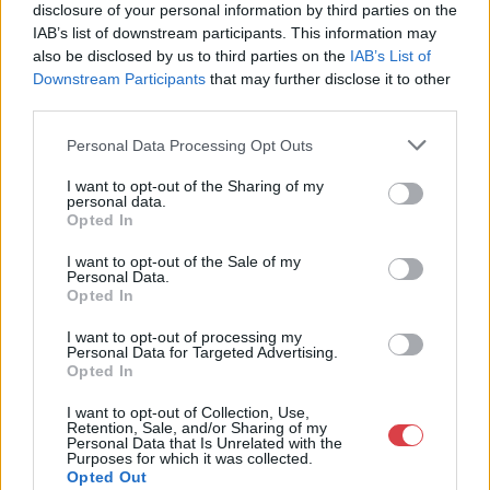
disclosure of your personal information by third parties on the
Weboldal:
http://bav-art.hu
IAB’s list of downstream participants. This information may
also be disclosed by us to third parties on the
IAB’s List of
Bemutatkozás: Az ország legnagyobb múltú, 240 esztendeje
Downstream Participants
that may further disclose it to other
jogfolytonosan működő magyar vállalkozásaként a BÁV ZRt.
third parties.
óriási tapasztalatával, szakmai tekintélyével és
megbízhatóságával hagyományosan a magyar
Personal Data Processing Opt Outs
műkereskedelem meghatározó szereplője. A 2007-ben
megújult BÁV Aukciósház mára a magyarországi
I want to opt-out of the Sharing of my
műkereskedelem egyik legfontosabb színterévé, kereskedelmi
personal data.
és árverési központtá vált. . Hazánk legnagyobb
Opted In
műkereskedelmi üzlethálózatával rendelkező BÁV ZRt.
I want to opt-out of the Sale of my
felkészült munkatársai a hét hat napján állnak a műtárgyat
Personal Data.
eladni, vagy venni kívánók rendelkezésére.
Opted In
GALÉRIA TOVÁBBI MŰTÁRGYAI
I want to opt-out of processing my
Personal Data for Targeted Advertising.
Opted In
I want to opt-out of Collection, Use,
Retention, Sale, and/or Sharing of my
Personal Data that Is Unrelated with the
Purposes for which it was collected.
Opted Out