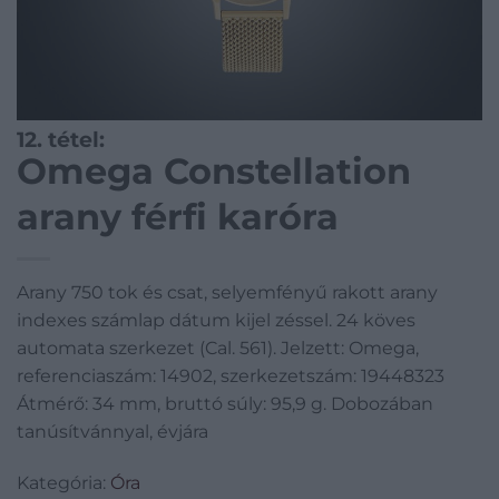
12. tétel:
Omega Constellation
arany férfi karóra
Arany 750 tok és csat, selyemfényű rakott arany
indexes számlap dátum kijel zéssel. 24 köves
automata szerkezet (Cal. 561). Jelzett: Omega,
referenciaszám: 14902, szerkezetszám: 19448323
Átmérő: 34 mm, bruttó súly: 95,9 g. Dobozában
tanúsítvánnyal, évjára
Kategória:
Óra