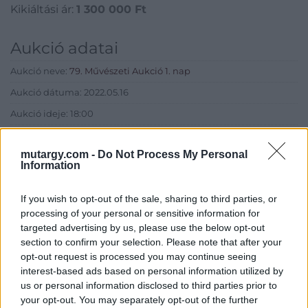
Kikiáltási ár:
1 300 000
Ft
Aukció adatai
Aukció neve:
79. Művészeti Aukció 1. nap
Aukció dátuma: 2022.05.16
Aukció ideje: 18:00
Aukció helye: MOMkult Kulturális Központ
mutargy.com -
Do Not Process My Personal
Tételszám: 12
Information
Eladó adatai
If you wish to opt-out of the sale, sharing to third parties, or
processing of your personal or sensitive information for
Eladó:
BÁV ART Aukciósház és
targeted advertising by us, please use the below opt-out
Galéria
section to confirm your selection. Please note that after your
opt-out request is processed you may continue seeing
Cím: BÁV ZRt.
interest-based ads based on personal information utilized by
1027 Budapest, Csalogány u.
us or personal information disclosed to third parties prior to
23-33.
your opt-out. You may separately opt-out of the further
Telefon: (06 1) 331 0513