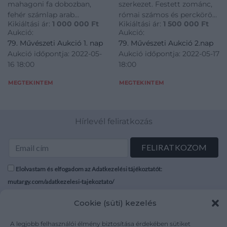
mahagoni fa dobozban,
szerkezet. Festett zománc,
fehér számlap arab
római számos és perckörös
Kikiáltási ár:
1 000 000
Ft
Kikiáltási ár:
1 500 000
Ft
számokkal járástartalék
számlapppal.
Aukció:
Aukció:
kijelzéssel. Réz óratok, hajó
Csapágylemezen jelzett:
79. Művészeti Aukció 1. nap
79. Művészeti Aukció 2.nap
mozgását követő fixálható
„Leonhardt Meyer Wienn”.
Aukció időpontja: 2022-05-
Aukció időpontja: 2022-05-17
giroszkóp tengely,
Működőképes, felújított
16 18:00
18:00
kronométer megszakító
szerkezet. Osztrák, 1780
áramkörrel. Jelzett: Ulysse
körül. H.: 72 cm
MEGTEKINTEM
MEGTEKINTEM
Nardin Le Locie, refer
Hírlevél feliratkozás
Elolvastam és elfogadom az Adatkezelési tájékoztatót:
mutargy.com/adatkezelesi-tajekoztato/
Cookie (süti) kezelés
Rólunk
Áraink
Médiaajánlat
ÁSZF
A legjobb felhasználói élmény biztosítása érdekében sütiket