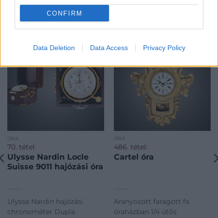
CONFIRM
KAPCSOLÓDÓ MŰTÁRGYAK
Data Deletion
Data Access
Privacy Policy
ÓRA
ÓRA
70. tétel:
486. tétel:
Ulysse Nardin Locle
Cartel óra
Suisse 9011 hajózási óra
Ulysse Nardin hajózási
Aranyozott faragott fa
chronométer Dupla
óraházban 1/4 ütős