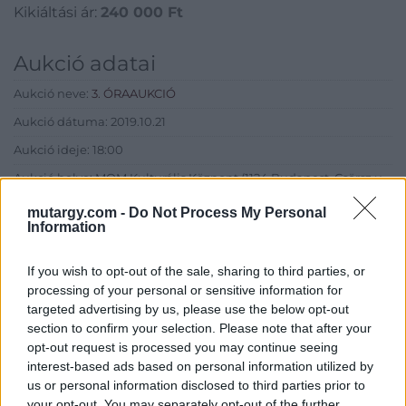
Kikiáltási ár:
240 000
Ft
Aukció adatai
Aukció neve:
3. ÓRAAUKCIÓ
Aukció dátuma: 2019.10.21
Aukció ideje: 18:00
Aukció helye: MOM Kulturális Központ (1124 Budapest, Csörsz u.
18.)
mutargy.com -
Do Not Process My Personal
Tételszám: 93
Information
If you wish to opt-out of the sale, sharing to third parties, or
Eladó adatai
processing of your personal or sensitive information for
targeted advertising by us, please use the below opt-out
Eladó:
BÁV ART Aukciósház és
section to confirm your selection. Please note that after your
Galéria
opt-out request is processed you may continue seeing
Cím: BÁV ZRt.
interest-based ads based on personal information utilized by
1027 Budapest, Csalogány u.
us or personal information disclosed to third parties prior to
23-33.
your opt-out. You may separately opt-out of the further