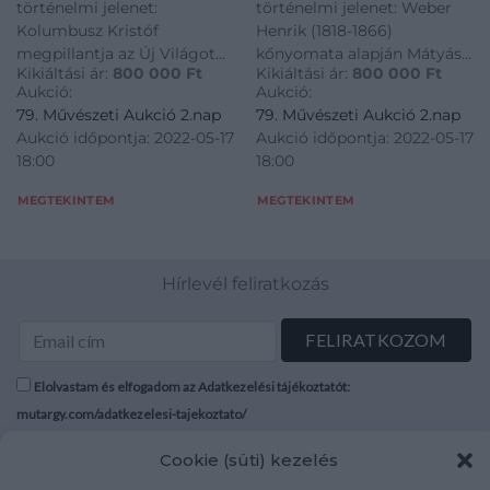
történelmi jelenet:
történelmi jelenet: Weber
Kolumbusz Kristóf
Henrik (1818-1866)
megpillantja az Új Világot
kőnyomata alapján Mátyás
Kikiáltási ár:
800 000
Ft
Kikiáltási ár:
800 000
Ft
(Kolumbusz felfedezi
király bevonulása Buda
Aukció:
Aukció:
Amerikát), Christian Ruben
várába, 1458. 1/4 ütős, festett
79. Művészeti Aukció 2.nap
79. Művészeti Aukció 2.nap
1846-ban készült festménye
zománclapos óraszerkezet
Aukció időpontja: 2022-05-17
Aukció időpontja: 2022-05-17
után. 1/4 ütős, festett
aranyozott blondel
18:00
18:00
zománclapos óraszerkezet,
keretben. Működőképes,
ill. hibás bécsi zenélő
felújított óraszerkezet,
MEGTEKINTEM
MEGTEKINTEM
szerkezet (F. Einstiel
kulccsal. Osztrák,
Hírlevél feliratkozás
Elolvastam és elfogadom az Adatkezelési tájékoztatót:
mutargy.com/adatkezelesi-tajekoztato/
Cookie (süti) kezelés
Rólunk
Áraink