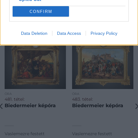
CONFIRM
KAPCSOLÓDÓ MŰTÁRGYAK
Data Deletion
Data Access
Privacy Policy
ÓRA
ÓRA
481. tétel:
483. tétel:
Biedermeier képóra
Biedermeier képóra
Vaslemezre festett
Vaslemezre festett