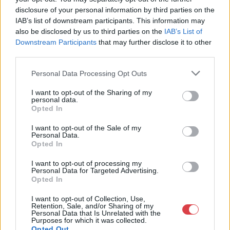
Telefon: (06 1) 331 0513
disclosure of your personal information by third parties on the
IAB’s list of downstream participants. This information may
Weboldal:
http://bav-art.hu
also be disclosed by us to third parties on the
IAB’s List of
Bemutatkozás: Az ország legnagyobb múltú, 240 esztendeje
Downstream Participants
that may further disclose it to other
jogfolytonosan működő magyar vállalkozásaként a BÁV ZRt.
third parties.
óriási tapasztalatával, szakmai tekintélyével és
megbízhatóságával hagyományosan a magyar
Personal Data Processing Opt Outs
műkereskedelem meghatározó szereplője. A 2007-ben
I want to opt-out of the Sharing of my
megújult BÁV Aukciósház mára a magyarországi
personal data.
műkereskedelem egyik legfontosabb színterévé, kereskedelmi
Opted In
és árverési központtá vált. . Hazánk legnagyobb
műkereskedelmi üzlethálózatával rendelkező BÁV ZRt.
I want to opt-out of the Sale of my
felkészült munkatársai a hét hat napján állnak a műtárgyat
Personal Data.
Opted In
eladni, vagy venni kívánók rendelkezésére.
I want to opt-out of processing my
GALÉRIA TOVÁBBI MŰTÁRGYAI
Personal Data for Targeted Advertising.
Opted In
I want to opt-out of Collection, Use,
Retention, Sale, and/or Sharing of my
Personal Data that Is Unrelated with the
Purposes for which it was collected.
Opted Out