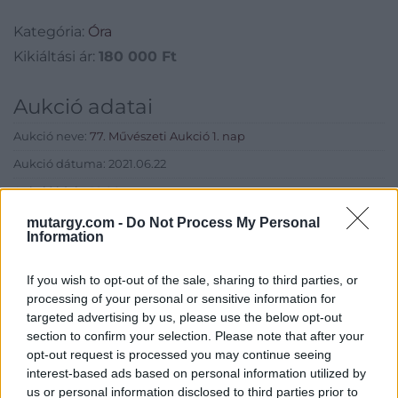
Kategória:
Óra
Kikiáltási ár:
180 000
Ft
Aukció adatai
Aukció neve:
77. Művészeti Aukció 1. nap
Aukció dátuma: 2021.06.22
Aukció ideje: 18:00
Aukció helye: MOMkult Kulturális Központ
mutargy.com -
Do Not Process My Personal
Information
Tételszám: 11
If you wish to opt-out of the sale, sharing to third parties, or
Eladó adatai
processing of your personal or sensitive information for
targeted advertising by us, please use the below opt-out
Eladó:
BÁV ART Aukciósház és
section to confirm your selection. Please note that after your
Galéria
opt-out request is processed you may continue seeing
interest-based ads based on personal information utilized by
Cím: BÁV ZRt.
us or personal information disclosed to third parties prior to
1027 Budapest, Csalogány u.