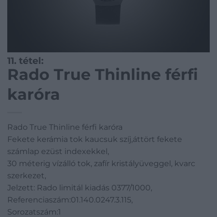
11. tétel:
Rado True Thinline férfi
karóra
Rado True Thinline férfi karóra
Fekete kerámia tok kaucsuk szíj,áttört fekete
számlap ezüst indexekkel,
30 méterig vízálló tok, zafír kristályüveggel, kvarc
szerkezet,
Jelzett: Rado limitál kiadás 0377/1000,
Referenciaszám:01.140.0247.3.115,
Sorozatszám:1