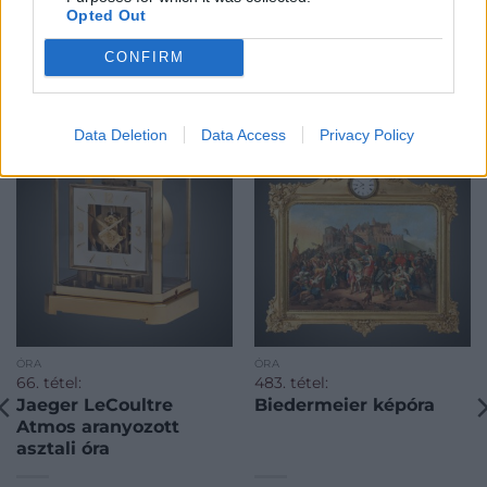
Opted Out
CONFIRM
KAPCSOLÓDÓ MŰTÁRGYAK
Data Deletion
Data Access
Privacy Policy
ÓRA
ÓRA
66. tétel:
483. tétel:
Jaeger LeCoultre
Biedermeier képóra
Atmos aranyozott
asztali óra