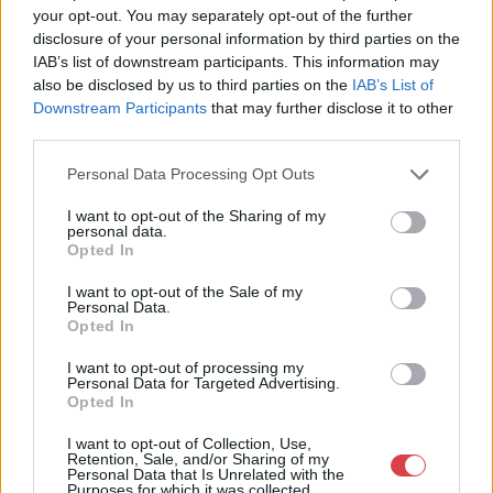
your opt-out. You may separately opt-out of the further
23-33.
disclosure of your personal information by third parties on the
Telefon: (06 1) 331 0513
IAB’s list of downstream participants. This information may
also be disclosed by us to third parties on the
IAB’s List of
Weboldal:
http://bav-art.hu
Downstream Participants
that may further disclose it to other
Bemutatkozás: Az ország legnagyobb múltú, 240 esztendeje
third parties.
jogfolytonosan működő magyar vállalkozásaként a BÁV ZRt.
óriási tapasztalatával, szakmai tekintélyével és
Personal Data Processing Opt Outs
megbízhatóságával hagyományosan a magyar
műkereskedelem meghatározó szereplője. A 2007-ben
I want to opt-out of the Sharing of my
personal data.
megújult BÁV Aukciósház mára a magyarországi
Opted In
műkereskedelem egyik legfontosabb színterévé, kereskedelmi
és árverési központtá vált. . Hazánk legnagyobb
I want to opt-out of the Sale of my
műkereskedelmi üzlethálózatával rendelkező BÁV ZRt.
Personal Data.
felkészült munkatársai a hét hat napján állnak a műtárgyat
Opted In
eladni, vagy venni kívánók rendelkezésére.
I want to opt-out of processing my
Personal Data for Targeted Advertising.
GALÉRIA TOVÁBBI MŰTÁRGYAI
Opted In
I want to opt-out of Collection, Use,
Retention, Sale, and/or Sharing of my
Personal Data that Is Unrelated with the
Purposes for which it was collected.