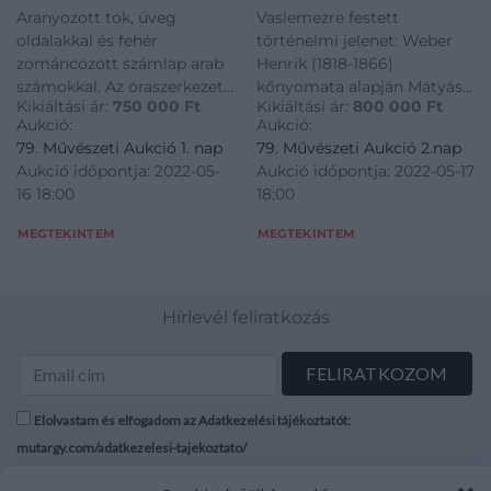
Aranyozott tok, üveg
Vaslemezre festett
oldalakkal és fehér
történelmi jelenet: Weber
zománcozott számlap arab
Henrik (1818-1866)
számokkal. Az óraszerkezet
kőnyomata alapján Mátyás
Kikiáltási ár:
750 000
Ft
Kikiáltási ár:
800 000
Ft
felhúzást nem igényel. A
király bevonulása Buda
Aukció:
Aukció:
szerkezet hátán taláható
várába, 1458. 1/4 ütős, festett
79. Művészeti Aukció 1. nap
79. Művészeti Aukció 2.nap
tartály klóretán gázt, egy
zománclapos óraszerkezet
Aukció időpontja: 2022-05-
Aukció időpontja: 2022-05-17
membránt és egy
aranyozott blondel
16 18:00
18:00
spirálrugót foglal magába.
keretben. Működőképes,
A gáz a hőmérséklet
felújított óraszerkezet,
MEGTEKINTEM
MEGTEKINTEM
legkisebb változásra
kulccsal. Osztrák,
Hírlevél feliratkozás
Elolvastam és elfogadom az Adatkezelési tájékoztatót:
mutargy.com/adatkezelesi-tajekoztato/