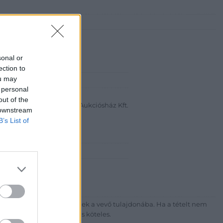
sonal or
ection to
ou may
abanth Kft
 personal
a Krisztián
out of the
Bélyegkereskedelmi és Aukciósház Kft.
 downstream
B’s List of
 16.
7-4757, 266-4154, 318-4035
http://darabanth.com
ék megfizetése után kerülnek a vevő tulajdonába. Ha a tételt nem
sítási díj megfizetésére is köteles.