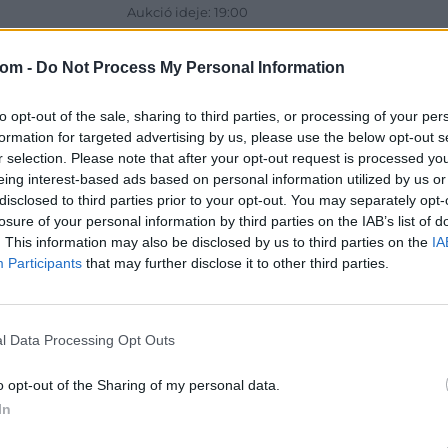
Aukció ideje: 19:00
Aukció helye: 1061 Budapest, Andrássy út 16.
com -
Do Not Process My Personal Information
Tételszám: 31801
to opt-out of the sale, sharing to third parties, or processing of your per
Eladó adatai
formation for targeted advertising by us, please use the below opt-out s
r selection. Please note that after your opt-out request is processed y
Eladó:
Dar
eing interest-based ads based on personal information utilized by us or
Cím: Csonk
disclosed to third parties prior to your opt-out. You may separately opt-
Darabanth 
losure of your personal information by third parties on the IAB’s list of
Budapest
. This information may also be disclosed by us to third parties on the
IA
Andrássy út
Participants
that may further disclose it to other third parties.
1061
Telefon: 31
Weboldal:
l Data Processing Opt Outs
o opt-out of the Sharing of my personal data.
In
Bemutatkozás: A tételek a leütési ár + 25% jutal
személyesen veszik át, a vevő a postaköltség, bizto