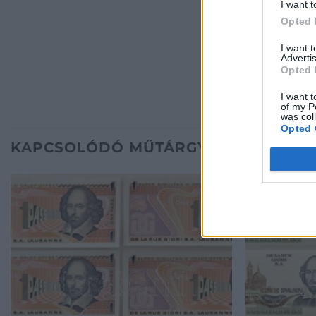
I want t
Opted 
I want 
Advertis
Opted 
I want t
of my P
was col
Opted 
KAPCSOLÓDÓ MŰTÁRGYAK