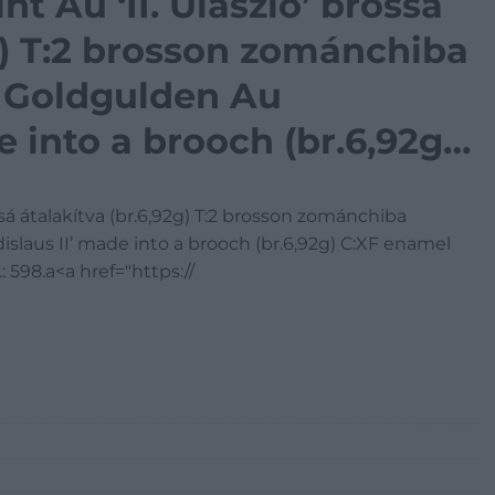
nt Au ‘II. Ulászló’ brossá
2g) T:2 brosson zománchiba
. Goldgulden Au
e into a brooch (br.6,92g)
on the brosch Huszár:
ossá átalakítva (br.6,92g) T:2 brosson zománchiba
a
slaus II’ made into a brooch (br.6,92g) C:XF enamel
: 598.a<a href="https://