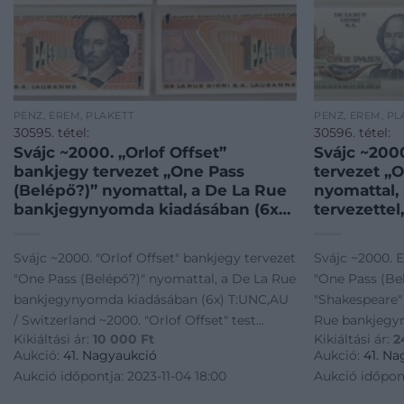
PÉNZ, ÉREM, PLAKETT
PÉNZ, ÉREM, PL
30595. tétel:
30596. tétel:
Svájc ~2000. „Orlof Offset”
Svájc ~200
bankjegy tervezet „One Pass
tervezet „
(Belépő?)” nyomattal, a De La Rue
nyomattal,
bankjegynyomda kiadásában (6x)
tervezettel
T:UNC,AU / Switzerland ~2000.
bankjegyn
„Orlof Offset” test banknote with
T:UNC,AU /
Svájc ~2000. "Orlof Offset" bankjegy tervezet
Svájc ~2000. 
„One Pass (as a ticket?)” print,
One-sided 
"One Pass (Belépő?)" nyomattal, a De La Rue
"One Pass (Be
made by the De La Rue banknote
„One Pass (
bankjegynyomda kiadásában (6x) T:UNC,AU
"Shakespeare" 
printi
„Shake
/ Switzerland ~2000. "Orlof Offset" test
Rue bankjegy
Kikiáltási ár:
10 000
Ft
Kikiáltási ár:
2
banknote with "One Pass (as a ticket?)"
T:UNC,AU / Sw
Aukció:
41. Nagyaukció
Aukció:
41. Na
print, made by the De La Rue banknote
test banknote 
Aukció időpontja: 2023-11-04 18:00
Aukció időpont
printi
print, with "S