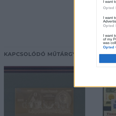
I want t
Opted 
I want 
Advertis
Opted 
I want t
of my P
was col
Opted 
KAPCSOLÓDÓ MŰTÁRGYAK