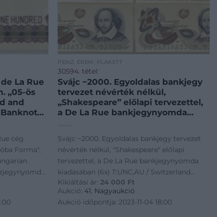
PÉNZ, ÉREM, PLAKETT
30594. tétel:
a de La Rue
Svájc ~2000. Egyoldalas bankjegy
n. „05-ös
tervezet névérték nélkül,
ed and
„Shakespeare” előlapi tervezettel,
 Banknote
a De La Rue bankjegynyomda
jegynyomda
kiadásában (6x) T:UNC,AU /
on
Switzerland ~2000. One-sided test
 Rue cég
Svájc ~2000. Egyoldalas bankjegy tervezet
ary 1983.
banknote without value, with
róba Forma",
névérték nélkül, "Shakespeare" előlapi
de for the
„Shakespeare” as an obverse draft,
ungarian
tervezettel, a De La Rue bankjegynyomda
made by t
énzjegynyomda
kiadásában (6x) T:UNC,AU / Switzerland
Kikiáltási ár:
24 000
Ft
ppában T:UNC
~2000. One-sided test banknote without
Aukció:
41. Nagyaukció
nation, made
value, with "Shakespeare" as an obverse
8:00
Aukció időpontja: 2023-11-04 18:00
draft, made by t