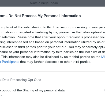
Aukció ideje: 19:00
Aukció helye: 1061 Budapest, Andrássy út 16.
com -
Do Not Process My Personal Information
Tételszám: 31802
to opt-out of the sale, sharing to third parties, or processing of your per
Eladó adatai
formation for targeted advertising by us, please use the below opt-out s
r selection. Please note that after your opt-out request is processed y
Eladó:
Dar
eing interest-based ads based on personal information utilized by us or
Cím: Csonk
disclosed to third parties prior to your opt-out. You may separately opt-
Darabanth 
losure of your personal information by third parties on the IAB’s list of
Budapest
. This information may also be disclosed by us to third parties on the
IA
Andrássy út
Participants
that may further disclose it to other third parties.
1061
Telefon: 31
Weboldal:
l Data Processing Opt Outs
o opt-out of the Sharing of my personal data.
In
Bemutatkozás: A tételek a leütési ár + 25% jutal
személyesen veszik át, a vevő a postaköltség, bizto