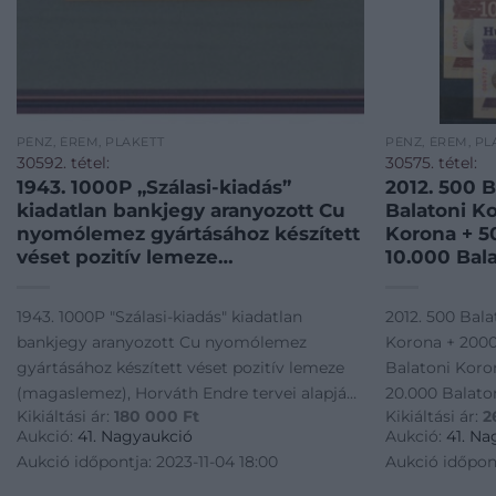
PÉNZ, ÉREM, PLAKETT
PÉNZ, ÉREM, PL
30592. tétel:
30575. tétel:
1943. 1000P „Szálasi-kiadás”
2012. 500 
kiadatlan bankjegy aranyozott Cu
Balatoni K
nyomólemez gyártásához készített
Korona + 5
véset pozitív lemeze
10.000 Bal
(magaslemez), Horváth Endre
Balatoni K
tervei alapján, üvegezett keretben
„004727” s
1943. 1000P "Szálasi-kiadás" kiadatlan
2012. 500 Bal
(86x179mm) R! / Hungary 1943.
T:UNC / Hu
bankjegy aranyozott Cu nyomólemez
Korona + 2000
1000 Pengő „Szálasi issue” gilt Cu
Korona + 1
gyártásához készített véset pozitív lemeze
Balatoni Koro
positive pr
(magaslemez), Horváth Endre tervei alapján,
20.000 Balato
Kikiáltási ár:
180 000
Ft
Kikiáltási ár:
2
üvegezett keretben (86x179mm) R! /
"004727" sorsz
Aukció:
41. Nagyaukció
Aukció:
41. Na
Hungary 1943. 1000 Pengő "Szálasi issue" gilt
Hungary 2012.
Aukció időpontja: 2023-11-04 18:00
Aukció időpont
Cu positive pr
Balatoni Koro