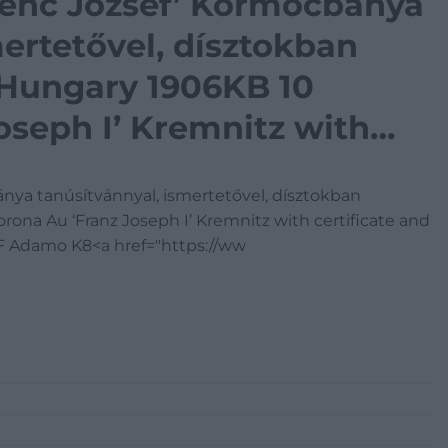
renc József’ Körmöcbánya
mertetővel, dísztokban
2 Hungary 1906KB 10
oseph I’ Kremnitz with
cription, in case
nya tanúsítvánnyal, ismertetővel, dísztokban
U,XF Adamo K8
orona Au ‘Franz Joseph I’ Kremnitz with certificate and
,XF Adamo K8<a href="https://ww