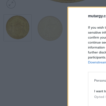
mutargy.
If you wish 
sensitive in
confirm you
continue se
information 
further disc
participants
Downstream 
Persona
I want t
Opted 