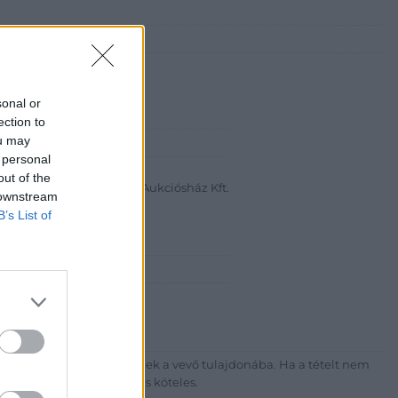
sonal or
ection to
ou may
abanth Kft
 personal
a Krisztián
out of the
Bélyegkereskedelmi és Aukciósház Kft.
 downstream
B’s List of
 16.
7-4757, 266-4154, 318-4035
http://darabanth.com
ék megfizetése után kerülnek a vevő tulajdonába. Ha a tételt nem
sítási díj megfizetésére is köteles.