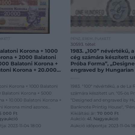
AKETT
PÉNZ, ÉREM, PLAKETT
30593. tétel:
Balatoni Korona + 1000
1983. „100” névértékű, 
orona + 2000 Balatoni
cég számára készített u
000 Balatoni Korona +
Próba Forma”, „Design
atoni Korona + 20.000
engraved by Hungarian
orona mind azonos
Printig House”, „Pénz
orszámmal. Teljes sor!
Részvénytársaság” kart
atoni Korona + 1000 Balatoni
1983. "100" névértékű, a de La
ngary 2012. 500 Balatoni
mappában T:UNC / Hung
 Balatoni Korona + 5000
számára készített un. "05-ös P
000 Balatoni Korona
„100” denomination, ma
na + 10.000 Balatoni Korona +
"Designed and engraved by H
„de La
ni Korona mind azonos
Banknote Printig House", "P
6 000
Ft
Kikiáltási ár:
70 000
Ft
ámmal. Teljes sor! T:UNC /
Részvénytársaság" karton ma
gyaukció
Aukció:
41. Nagyaukció
 500 Balatoni Korona + 1000
/ Hungary 1983. "100" denomi
ja: 2023-11-04 18:00
Aukció időpontja: 2023-11-04 1
na
for the "de La