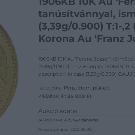
1906KB 10K Au ‘Fe
tanúsítvánnyal, is
(3,39g/0.900) T:1-,
Korona Au ‘Franz J
certificate and des
1906KB 10K Au ‘Ferenc József’ Körmöcbá
(3,39g/0.900) C:A
(3,39g/0.900) T:1-,2 Hungary 1906KB 10 K
description, in case (3,39g/0.900) C:AU
Kategória:
Pénz, érem, plakett
Kikiáltási ár:
85 000
Ft
Aukció adatai
Aukció neve:
425. Gyorsárverés
Aukció dátuma: 2022.09.08