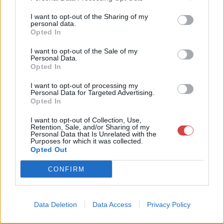
12-18 óra között. Kapcsolat: Ozoli Dániel, +36 20 944 7595,
I want to opt-out of the Sharing of my
info@valient.hu
personal data.
Opted In
GALÉRIA TOVÁBBI MŰTÁRGYAI
I want to opt-out of the Sale of my
Personal Data.
Opted In
I want to opt-out of processing my
Personal Data for Targeted Advertising.
Opted In
I want to opt-out of Collection, Use,
Retention, Sale, and/or Sharing of my
KAPCSOLÓDÓ MŰTÁRGYAK
Personal Data that Is Unrelated with the
Purposes for which it was collected.
Opted Out
CONFIRM
Data Deletion
Data Access
Privacy Policy