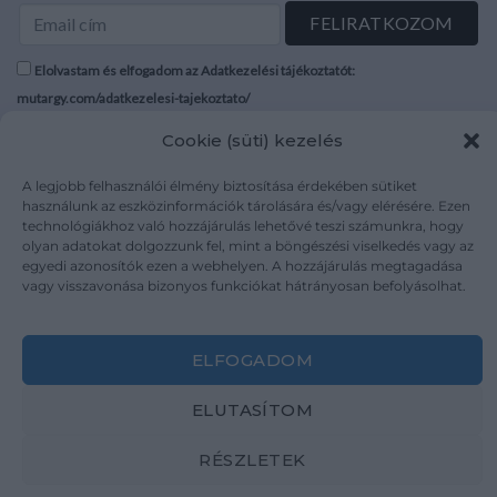
Elolvastam és elfogadom az Adatkezelési tájékoztatót:
mutargy.com/adatkezelesi-tajekoztato/
Cookie (süti) kezelés
Rólunk
Áraink
Médiaajánlat
ÁSZF
A legjobb felhasználói élmény biztosítása érdekében sütiket
használunk az eszközinformációk tárolására és/vagy elérésére. Ezen
Karrier
Adatvédelem
technológiákhoz való hozzájárulás lehetővé teszi számunkra, hogy
Kapcsolat
Impresszum
olyan adatokat dolgozzunk fel, mint a böngészési viselkedés vagy az
egyedi azonosítók ezen a webhelyen. A hozzájárulás megtagadása
vagy visszavonása bizonyos funkciókat hátrányosan befolyásolhat.
Kövesse a műtárgy.com-ot
ELFOGADOM
ELUTASÍTOM
Weboldal és Webshop készítés:
Ferenczi Sándor
RÉSZLETEK
Copyright 2026 ©
Mutargy.com