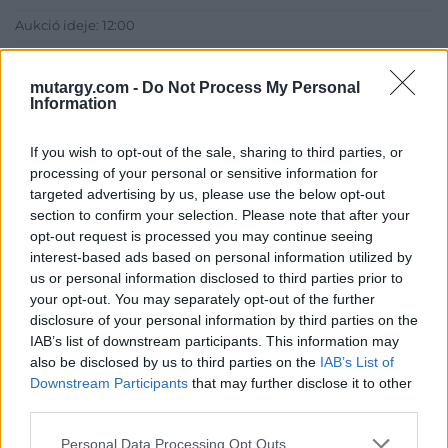
Aukció ideje: 12:00
Aukció helye: Budapest, 1027 Budapest, Margit krt. 64/b fsz.7
mutargy.com -
Do Not Process My Personal
Tételszám: 8
Information
Eladó adatai
If you wish to opt-out of the sale, sharing to third parties, or
processing of your personal or sensitive information for
Eladó:
Képíró Galéria
targeted advertising by us, please use the below opt-out
section to confirm your selection. Please note that after your
Weboldal:
opt-out request is processed you may continue seeing
https://valient.hu/
interest-based ads based on personal information utilized by
us or personal information disclosed to third parties prior to
your opt-out. You may separately opt-out of the further
disclosure of your personal information by third parties on the
IAB’s list of downstream participants. This information may
also be disclosed by us to third parties on the
IAB’s List of
Downstream Participants
that may further disclose it to other
third parties.
Bemutatkozás: Az alkotások megtekinthetőek a Képíró
Personal Data Processing Opt Outs
Galériában (1053 Budapest, Képíró utca 5.) minden hétköznap