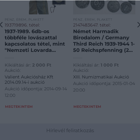
PÉNZ, ÉREM, PLAKETT
PÉNZ, ÉREM, PLAKETT
193719896. tétel:
2147483647. tétel:
1937-1989. 6db-os
Német Harmadik
többféle lovászattal
Birodalom / Germany
kapcsolatos tétel, mint
Third Reich 1939-1944 1-
"Nemzeti Lovarda
50 Reichspfenning (20
Lovasmérkőzés"
darabos vegyes tétel)
díjszalagok, plakettek
T/C:MIX
Kikiáltási ár:
2 000
Ft
Kikiáltási ár:
1 000
Ft
és "Bábolna" Ag
Aukció:
Aukció:
emlékérem eredeti
Valient Aukciósház Kft
XIII. Numizmatikai Aukció
adományozói
2014.09.14-i aukció
Aukció időpontja: 2015-01-04
dísztokban (0.835)
Aukció időpontja: 2014-09-14
20:00
T/C:vegyes
12:00
MEGTEKINTEM
MEGTEKINTEM
Hírlevél feliratkozás