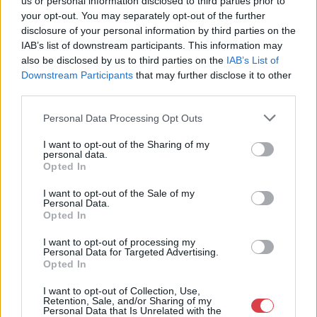
us or personal information disclosed to third parties prior to
your opt-out. You may separately opt-out of the further
Eladó:
Darabanth Kft
disclosure of your personal information by third parties on the
Cím: Csonka Krisztián
IAB’s list of downstream participants. This information may
Darabanth Bélyegkereskedelmi és
also be disclosed by us to third parties on the
IAB’s List of
Aukciósház Kft.
Downstream Participants
that may further disclose it to other
Budapest
third parties.
Andrássy út 16.
1061
Personal Data Processing Opt Outs
Telefon: 317-4757, 266-4154, 318-
I want to opt-out of the Sharing of my
4035
personal data.
Opted In
Weboldal:
http://darabanth.com
Bemutatkozás: A tételek a leütési ár + 25% jutalék megfizetése
I want to opt-out of the Sale of my
Personal Data.
után kerülnek a vevő tulajdonába. Ha a tételt nem személyesen
Opted In
veszik át, a vevő a postaköltség, biztosítási díj megfizetésére is
köteles.
I want to opt-out of processing my
Personal Data for Targeted Advertising.
Opted In
GALÉRIA TOVÁBBI MŰTÁRGYAI
I want to opt-out of Collection, Use,
Retention, Sale, and/or Sharing of my
Personal Data that Is Unrelated with the