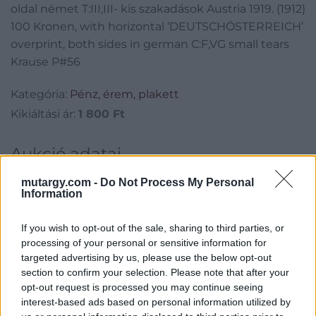
Austria 1919. (1912) 100
oldal német T:III,III- kis szakadások Austria 1919. (1912)
100 Kronen, with horizontal ‘DEUTSCHÖSTERREICH’
Kronen, with horizontal
overprint, both sides in german C:F,VG small tears
Krause P#56
‘DEUTSCHÖSTERREICH’
overprint, both sides in
Kategória:
Pénz, érem, plakett
Kikiáltási ár:
1 800
Ft
german C:F,VG small
Aukció adatai
Aukció neve:
425. Gyorsárverés
mutargy.com -
Do Not Process My Personal
Information
Aukció dátuma: 2022.09.08
Aukció ideje: 19:00
If you wish to opt-out of the sale, sharing to third parties, or
processing of your personal or sensitive information for
Aukció helye: 1061 Budapest, Andrássy út 16.
targeted advertising by us, please use the below opt-out
Tételszám: 31816
section to confirm your selection. Please note that after your
opt-out request is processed you may continue seeing
interest-based ads based on personal information utilized by
Eladó adatai