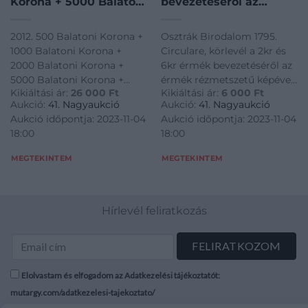
Korona + 5000 Balatoni
bevezetéséről az
Korona + 10.000
érmék rézmetszetű
Balatoni Korona +
képével, latin nyelven /
2012. 500 Balatoni Korona +
Osztrák Birodalom 1795.
20.000 Balatoni Korona
Austrian Empire 1795.
1000 Balatoni Korona +
Circulare, körlevél a 2kr és
mind azonos „004727”
Circulare (letter)
2000 Balatoni Korona +
6kr érmék bevezetéséről az
sorszámmal. Teljes sor!
regarding the issue of
5000 Balatoni Korona +
érmék rézmetszetű képével,
T:UNC / Hungary 2012.
2 Kreuzer and 6
Kikiáltási ár:
26 000
Ft
Kikiáltási ár:
6 000
Ft
10.000 Balatoni Korona +
latin nyelven / Austrian
500 Balatoni Korona +
Kreuzer coins with
Aukció:
41. Nagyaukció
Aukció:
41. Nagyaukció
20.000 Balatoni Korona
Empire 1795. Circulare
1000 Balatoni Korona
pictures of said coins,
Aukció időpontja: 2023-11-04
Aukció időpontja: 2023-11-04
mind azonos "004727"
(letter) regarding the issue
in latin
18:00
18:00
sorszámmal. Teljes sor!
of 2 Kreuzer and 6 Kreuzer
T:UNC / Hungary 2012. 500
coins with pictures of said
MEGTEKINTEM
MEGTEKINTEM
Balatoni Korona + 1000
coins, in latin
Balatoni Korona
Hírlevél feliratkozás
Elolvastam és elfogadom az Adatkezelési tájékoztatót:
mutargy.com/adatkezelesi-tajekoztato/