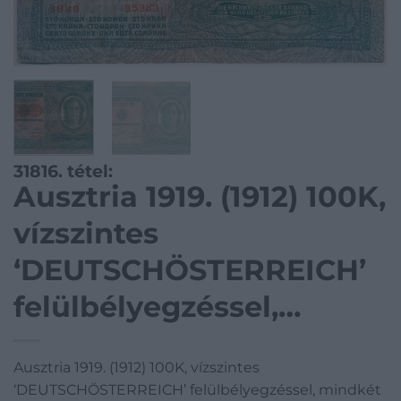
31816. tétel:
Ausztria 1919. (1912) 100K,
vízszintes
‘DEUTSCHÖSTERREICH’
felülbélyegzéssel,
mindkét oldal német
Ausztria 1919. (1912) 100K, vízszintes
T:III,III- kis szakadások
‘DEUTSCHÖSTERREICH’ felülbélyegzéssel, mindkét