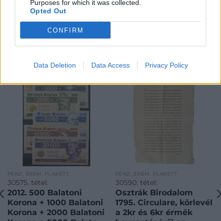
Purposes for which it was collected.
Opted Out
CONFIRM
KAPCSOLÓDÓ MŰTÁRGYAK
Data Deletion
Data Access
Privacy Policy
PÉNZ, ÉREM, PLAKETT
PÉNZ, ÉREM, PLAKETT
30575. tétel:
30590. tétel:
2012. 500 Balatoni
Osztrák Birodalom
Korona + 1000 Balatoni
1795. Circulare, körlevél
Korona + 2000 Balatoni
a 2kr és 6kr érmék