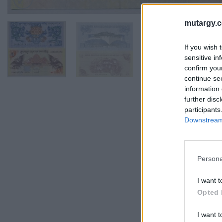
mutargy.
If you wish 
sensitive in
confirm you
continue se
information 
further disc
participants
Downstream 
Persona
I want t
Opted 
I want t