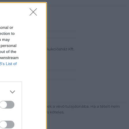
sonal or
ection to
abanth Kft
ou may
a Krisztián
 personal
Bélyegkereskedelmi és Aukciósház Kft.
out of the
 downstream
 16.
B’s List of
7-4757, 266-4154, 318-4035
http://darabanth.com
ék megfizetése után kerülnek a vevő tulajdonába. Ha a tételt nem
sítási díj megfizetésére is köteles.