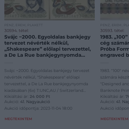
PÉNZ, ÉREM, PLAKETT
PÉNZ, ÉREM, PL
30594. tétel:
30593. tétel:
Svájc ~2000. Egyoldalas bankjegy
1983. „100”
tervezet névérték nélkül,
cég számára
„Shakespeare” előlapi tervezettel,
Próba Form
a De La Rue bankjegynyomda
engraved 
kiadásában (6x) T:UNC,AU /
Printig Ho
Switzerland ~2000. One-sided test
Részvénytá
Svájc ~2000. Egyoldalas bankjegy tervezet
1983. "100" né
banknote without value, with
mappában T
névérték nélkül, "Shakespeare" előlapi
számára készít
„Shakespeare” as an obverse draft,
„100” deno
tervezettel, a De La Rue bankjegynyomda
"Designed an
made by t
„de La
kiadásában (6x) T:UNC,AU / Switzerland
Banknote Pri
Kikiáltási ár:
24 000
Ft
Kikiáltási ár:
7
~2000. One-sided test banknote without
Részvénytárs
Aukció:
41. Nagyaukció
Aukció:
41. Na
value, with "Shakespeare" as an obverse
/ Hungary 198
Aukció időpontja: 2023-11-04 18:00
Aukció időpont
draft, made by t
for the "de La
MEGTEKINTEM
MEGTEKINTEM