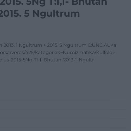
2015. 5Ng T:I,I- Bhutan
 2015. 5 Ngultrum
tan 2013. 1 Ngultrum + 2015. 5 Ngultrum C:UNC,AU<a
orsarveres/425/kategoriak~Numizmatika/Kulfoldi-
us-2015-5Ng-TI-I–Bhutan-2013-1-Ngultr