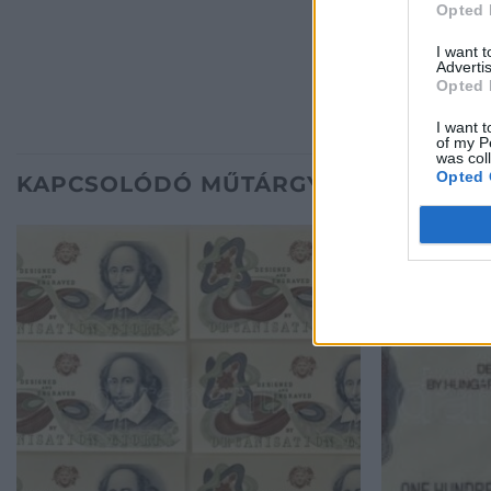
Opted 
I want 
Advertis
Opted 
I want t
of my P
was col
Opted 
KAPCSOLÓDÓ MŰTÁRGYAK