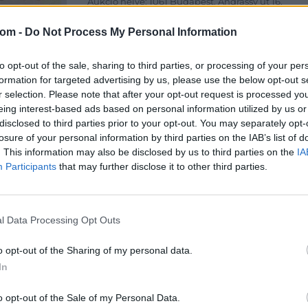
Aukció helye: 1061 Budapest, Andrássy út 16.
Tételszám: 31826
com -
Do Not Process My Personal Information
Eladó adatai
to opt-out of the sale, sharing to third parties, or processing of your per
formation for targeted advertising by us, please use the below opt-out s
Eladó:
Dar
r selection. Please note that after your opt-out request is processed y
Cím: Csonk
eing interest-based ads based on personal information utilized by us or
Darabanth 
disclosed to third parties prior to your opt-out. You may separately opt-
Budapest
losure of your personal information by third parties on the IAB’s list of
Andrássy út
. This information may also be disclosed by us to third parties on the
IA
1061
Participants
that may further disclose it to other third parties.
Telefon: 31
Weboldal:
l Data Processing Opt Outs
o opt-out of the Sharing of my personal data.
Bemutatkozás: A tételek a leütési ár + 25% jutal
In
személyesen veszik át, a vevő a postaköltség, bizto
o opt-out of the Sale of my Personal Data.
GALÉRIA TOVÁBBI MŰTÁRGYAI