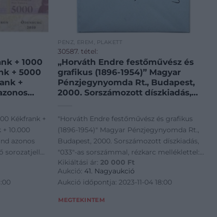
PÉNZ, ÉREM, PLAKETT
30587. tétel:
ank + 1000
„Horváth Endre festőművész és
nk + 5000
grafikus (1896-1954)” Magyar
rank +
Pénzjegynyomda Rt., Budapest,
azonos
2000. Sorszámozott díszkiadás,
e eltérő
„033”-as sorszámmal, rézkarc
, minden
melléklettel: „Horváth Endre: Újévi
000 Kékfrank +
"Horváth Endre festőművész és grafikus
bocsátáskori
Üdvözlőlap”, eredeti
 + 10.000
(1896-1954)" Magyar Pénzjegynyomda Rt.,
UNC / Hung
papírcsomagolásban
ind azonos
Budapest, 2000. Sorszámozott díszkiadás,
„PÉNZJEGYNYOMDA RT –
 sorozatjellel,
"033"-as sorszámmal, rézkarc melléklettel:
BUDAPEST”
Kikiáltási ár:
20 000
Ft
eredeti,
"Horváth Endre: Újévi Üdvözlőlap", eredeti
Aukció:
41. Nagyaukció
sában T:UNC /
papírcsomagolásban "PÉNZJEGYNYOMDA
8:00
Aukció időpontja: 2023-11-04 18:00
RT - BUDAPEST"
MEGTEKINTEM