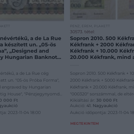
AKETT
PÉNZ, ÉREM, PLAKETT
30573. tétel:
 névértékű, a de La Rue
Sopron 2010. 500 Kékfr
 készített un. „05-ös
Kékfrank + 2000 Kékfra
a”, „Designed and
Kékfrank + 10.000 Kékf
by Hungarian Banknote
20.000 Kékfrank, mind 
use”, „Pénzjegynyomda
„000320” sorszámmal, d
rsaság” karton
sorozatjellel, teljes sor
vértékű, a de La Rue cég
Sopron 2010. 500 Kékfrank + 1
:UNC / Hungary 1983.
bankjegy az eredeti, ki
ett un. "05-ös Próba Forma",
2000 Kékfrank + 5000 Kékfrank
mination, made for the
díszcsomagolásában T:
d engraved by Hungarian
Kékfrank + 20.000 Kékfrank, m
ntig House", "Pénzjegynyomda
"000320" sorszámmal, de eltérő
0 000
Ft
Kikiáltási ár:
30 000
Ft
aság" karton mappában T:UNC
teljes sor, minden bankjegy az 
gyaukció
Aukció:
41. Nagyaukció
3. "100" denomination, made
kibocsátáskori díszcsomagolá
ja: 2023-11-04 18:00
Aukció időpontja: 2023-11-04 1
Hung
MEGTEKINTEM