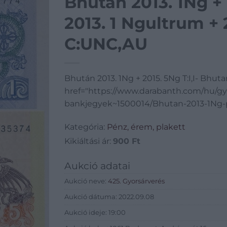
Bhután 2013. 1Ng + 
2013. 1 Ngultrum +
C:UNC,AU
Bhután 2013. 1Ng + 2015. 5Ng T:I,I- Bhu
href="https://www.darabanth.com/hu/gy
bankjegyek~1500014/Bhutan-2013-1Ng-pl
Kategória:
Pénz, érem, plakett
Kikiáltási ár:
900
Ft
Aukció adatai
Aukció neve:
425. Gyorsárverés
Aukció dátuma: 2022.09.08
Aukció ideje: 19:00