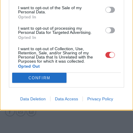
Cím: Csonka Krisztián
Darabanth Bélyegkereskedelmi és
I want to opt-out of the Sale of my
Personal Data.
Aukciósház Kft.
Opted In
Budapest
Andrássy út 16.
I want to opt-out of processing my
1061
Personal Data for Targeted Advertising.
Opted In
Telefon: 317-4757, 266-4154, 318-
4035
I want to opt-out of Collection, Use,
Retention, Sale, and/or Sharing of my
Weboldal:
http://darabanth.com
Personal Data that Is Unrelated with the
Purposes for which it was collected.
Bemutatkozás: A tételek a leütési ár + 25% jutalék megfizetése
Opted Out
után kerülnek a vevő tulajdonába. Ha a tételt nem személyesen
veszik át, a vevő a postaköltség, biztosítási díj megfizetésére is
CONFIRM
köteles.
GALÉRIA TOVÁBBI MŰTÁRGYAI
Data Deletion
Data Access
Privacy Policy