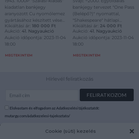
1943. 1000P "Szálasi-kiadás"
Svájc ~2000. Egyoldalas
(magaslemez), Horváth
Rue bankjegynyomda
kiadatlan bankjegy
bankjegy tervezet "One Pass
Endre tervei alapján,
kiadásában (6x)
aranyozott Cu nyomólemez
(Belépő?)" nyomattal,
üvegezett keretben
T:UNC,AU / Switzerland
gyártásához készített véset
"Shakespeare" hátlapi
(86x179mm) R! /
~2000. One-sided test
Kikiáltási ár:
180 000
Ft
Kikiáltási ár:
24 000
Ft
pozitív lemeze
tervezettel, a De La Rue
Hungary 1943. 1000
banknote with „One
Aukció:
41. Nagyaukció
Aukció:
41. Nagyaukció
(magaslemez), Horváth
bankjegynyomda
Pengő „Szálasi issue”
Pass (as a ticket?)”
Aukció időpontja: 2023-11-04
Aukció időpontja: 2023-11-04
Endre tervei alapján,
kiadásában (6x) T:UNC,AU /
gilt Cu positive pr
print, with „Shake
18:00
18:00
üvegezett keretben
Switzerland ~2000. One-
(86x179mm) R! / Hungary
sided test banknote with
MEGTEKINTEM
MEGTEKINTEM
1943. 1000 Pengő "Szálasi
"One Pass (as a ticket?)"
issue" gilt Cu positive pr
print, with "Shake
Hírlevél feliratkozás
Elolvastam és elfogadom az Adatkezelési tájékoztatót:
mutargy.com/adatkezelesi-tajekoztato/
Cookie (süti) kezelés
Rólunk
Áraink