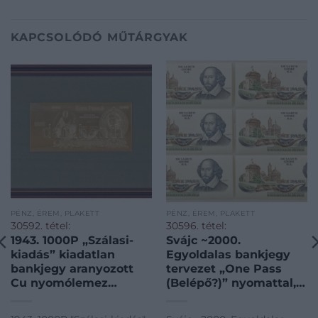
KAPCSOLÓDÓ MŰTÁRGYAK
PÉNZ, ÉREM, PLAKETT
PÉNZ, ÉREM, PLAKETT
30592. tétel:
30596. tétel:
1943. 1000P „Szálasi-
Svájc ~2000.
kiadás” kiadatlan
Egyoldalas bankjegy
bankjegy aranyozott
tervezet „One Pass
Cu nyomólemez
(Belépő?)” nyomattal,
gyártásához készített
„Shakespeare” hátlapi
véset pozitív lemeze
tervezettel, a De La