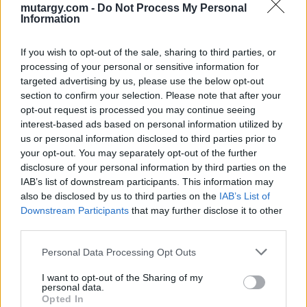
szelvénnyel, horvát
beszakadás, fo. / Hungary / Budapest 1890. „Tax-free
mutargy.com -
Do Not Process My Personal
Information
bond with interest a
nyelvű számlával T:F kis
If you wish to opt-out of the sale, sharing to third parties, or
beszakadás, fo. /
Kategória:
Pénz, érem, plakett
processing of your personal or sensitive information for
Kikiáltási ár:
14 000
Ft
targeted advertising by us, please use the below opt-out
Hungary / Budapest
section to confirm your selection. Please note that after your
1890. „Tax-free bond
Aukció adatai
opt-out request is processed you may continue seeing
interest-based ads based on personal information utilized by
Aukció neve:
41. Nagyaukció
with interest a
us or personal information disclosed to third parties prior to
your opt-out. You may separately opt-out of the further
Aukció dátuma: 2023.11.04
disclosure of your personal information by third parties on the
Aukció ideje: 18:00
IAB’s list of downstream participants. This information may
also be disclosed by us to third parties on the
IAB’s List of
Aukció helye:
http://www.darabanth.com
Downstream Participants
that may further disclose it to other
Tételszám: 30533
third parties.
Personal Data Processing Opt Outs
Eladó adatai
I want to opt-out of the Sharing of my
personal data.
Eladó:
Darabanth Kft
Opted In