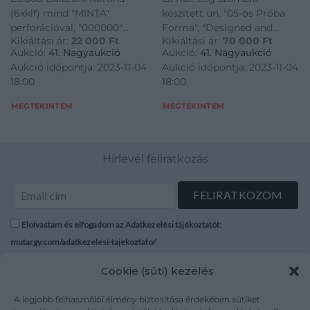
címletekhez tartozó
House”,
(6xklf) mind "MINTA"
készített un. "05-ös Próba
tájékoztatókkal! T:UNC
„Pénzjegynyomda
perforációval, "000000"
Forma", "Designed and
Hungary 2012. 500
Részvénytársaság”
Kikiáltási ár:
22 000
Ft
Kikiáltási ár:
70 000
Ft
sorszámmal. Teljes sor, a
engraved by Hungarian
Balatoni Korona –
karton mappában
Aukció:
41. Nagyaukció
Aukció:
41. Nagyaukció
címletekhez tartozó
Banknote Printig House",
20.000 Balatoni Korona
T:UNC / Hungary 1983.
Aukció időpontja: 2023-11-04
Aukció időpontja: 2023-11-04
tájékoztatókkal! T:UNC
"Pénzjegynyomda
(6xdiff) local money, all
„100” denomination,
18:00
18:00
Hungary 2012. 500 Balatoni
Részvénytársaság" karton
with
made for the „de La
Korona - 20.000 Balatoni
mappában T:UNC / Hungary
MEGTEKINTEM
MEGTEKINTEM
Korona (6xdiff) local money,
1983. "100" denomination,
all with
made for the "de La
Hírlevél feliratkozás
Elolvastam és elfogadom az Adatkezelési tájékoztatót:
mutargy.com/adatkezelesi-tajekoztato/
Cookie (süti) kezelés
Rólunk
Áraink
Médiaajánlat
ÁSZF
A legjobb felhasználói élmény biztosítása érdekében sütiket