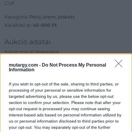
Kőszeg” common stock
C:VF
about 200 Korona C:VF
Kategória:
Pénz, érem, plakett
Kikiáltási ár:
40 000
Ft
Aukció adatai
Aukció neve:
41. Nagyaukció
Aukció dátuma: 2023.11.04
mutargy.com -
Do Not Process My Personal
Information
Aukció ideje: 18:00
Aukció helye:
http://www.darabanth.com
If you wish to opt-out of the sale, sharing to third parties, or
Tételszám: 30539
processing of your personal or sensitive information for
targeted advertising by us, please use the below opt-out
section to confirm your selection. Please note that after your
Eladó adatai
opt-out request is processed you may continue seeing
interest-based ads based on personal information utilized by
Eladó:
Darabanth Kft
us or personal information disclosed to third parties prior to
Cím: Csonka Krisztián
your opt-out. You may separately opt-out of the further
Darabanth Bélyegkereskedelmi és