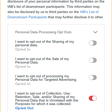
disclosure of your personal information by third parties on the
Aukciósház Kft.
IAB’s list of downstream participants. This information may
Budapest
also be disclosed by us to third parties on the
IAB’s List of
Andrássy út 16.
Downstream Participants
that may further disclose it to other
1061
third parties.
Telefon: 317-4757, 266-4154, 318-
Personal Data Processing Opt Outs
4035
Weboldal:
http://darabanth.com
I want to opt-out of the Sharing of my
personal data.
Bemutatkozás: A tételek a leütési ár + 25% jutalék megfizetése
Opted In
után kerülnek a vevő tulajdonába. Ha a tételt nem személyesen
veszik át, a vevő a postaköltség, biztosítási díj megfizetésére is
I want to opt-out of the Sale of my
Personal Data.
köteles.
Opted In
GALÉRIA TOVÁBBI MŰTÁRGYAI
I want to opt-out of processing my
Personal Data for Targeted Advertising.
Opted In
I want to opt-out of Collection, Use,
Retention, Sale, and/or Sharing of my
Personal Data that Is Unrelated with the
Purposes for which it was collected.
Opted Out