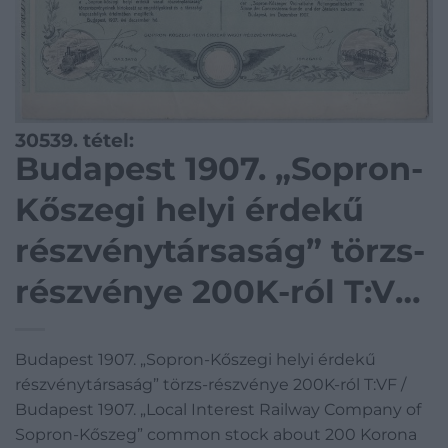
30539. tétel:
Budapest 1907. „Sopron-
Kőszegi helyi érdekű
részvénytársaság” törzs-
részvénye 200K-ról T:VF
/ Budapest 1907. „Local
Budapest 1907. „Sopron-Kőszegi helyi érdekű
Interest Railway
részvénytársaság” törzs-részvénye 200K-ról T:VF /
Company of Sopron-
Budapest 1907. „Local Interest Railway Company of
Sopron-Kőszeg” common stock about 200 Korona