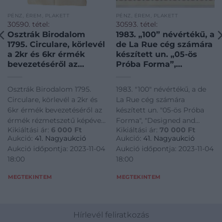
PÉNZ, ÉREM, PLAKETT
PÉNZ, ÉREM, PLAKETT
30590. tétel:
30593. tétel:
Osztrák Birodalom
1983. „100” névértékű, a
1795. Circulare, körlevél
de La Rue cég számára
a 2kr és 6kr érmék
készített un. „05-ös
bevezetéséről az
Próba Forma”,
érmék rézmetszetű
„Designed and
képével, latin nyelven /
engraved by Hungarian
Osztrák Birodalom 1795.
1983. "100" névértékű, a de
Austrian Empire 1795.
Banknote Printig
Circulare, körlevél a 2kr és
La Rue cég számára
Circulare (letter)
House”,
6kr érmék bevezetéséről az
készített un. "05-ös Próba
regarding the issue of
„Pénzjegynyomda
érmék rézmetszetű képével,
Forma", "Designed and
2 Kreuzer and 6
Részvénytársaság”
Kikiáltási ár:
6 000
Ft
Kikiáltási ár:
70 000
Ft
latin nyelven / Austrian
engraved by Hungarian
Kreuzer coins with
karton mappában
Aukció:
41. Nagyaukció
Aukció:
41. Nagyaukció
Empire 1795. Circulare
Banknote Printig House",
pictures of said coins,
T:UNC / Hungary 1983.
Aukció időpontja: 2023-11-04
Aukció időpontja: 2023-11-04
(letter) regarding the issue
"Pénzjegynyomda
in latin
„100” denomination,
18:00
18:00
of 2 Kreuzer and 6 Kreuzer
Részvénytársaság" karton
made for the „de La
coins with pictures of said
mappában T:UNC / Hungary
MEGTEKINTEM
MEGTEKINTEM
coins, in latin
1983. "100" denomination,
made for the "de La
Hírlevél feliratkozás