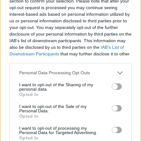
section to confirm your selection. Please note that after your
opt-out request is processed you may continue seeing
Aukció helye: 1061 Budapest, Andrássy út 16.
interest-based ads based on personal information utilized by
Tételszám: 31786
us or personal information disclosed to third parties prior to
your opt-out. You may separately opt-out of the further
disclosure of your personal information by third parties on the
Eladó adatai
IAB’s list of downstream participants. This information may
also be disclosed by us to third parties on the
IAB’s List of
Eladó:
Darabanth Kft
Downstream Participants
that may further disclose it to other
Cím: Csonka Krisztián
third parties.
Darabanth Bélyegkereskedelmi és
Aukciósház Kft.
Personal Data Processing Opt Outs
Budapest
Andrássy út 16.
I want to opt-out of the Sharing of my
personal data.
1061
Opted In
Telefon: 317-4757, 266-4154, 318-
4035
I want to opt-out of the Sale of my
Personal Data.
Weboldal:
http://darabanth.com
Opted In
Bemutatkozás: A tételek a leütési ár + 25% jutalék megfizetése
I want to opt-out of processing my
után kerülnek a vevő tulajdonába. Ha a tételt nem személyesen
Personal Data for Targeted Advertising.
veszik át, a vevő a postaköltség, biztosítási díj megfizetésére is
Opted In