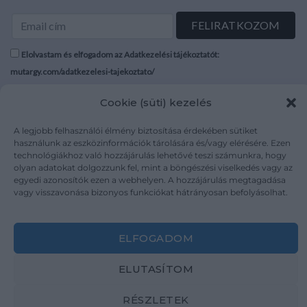
Elolvastam és elfogadom az Adatkezelési tájékoztatót:
mutargy.com/adatkezelesi-tajekoztato/
Cookie (süti) kezelés
Rólunk
Áraink
Médiaajánlat
ÁSZF
A legjobb felhasználói élmény biztosítása érdekében sütiket
Karrier
Adatvédelem
használunk az eszközinformációk tárolására és/vagy elérésére. Ezen
technológiákhoz való hozzájárulás lehetővé teszi számunkra, hogy
Kapcsolat
Impresszum
olyan adatokat dolgozzunk fel, mint a böngészési viselkedés vagy az
egyedi azonosítók ezen a webhelyen. A hozzájárulás megtagadása
vagy visszavonása bizonyos funkciókat hátrányosan befolyásolhat.
Kövesse a műtárgy.com-ot
ELFOGADOM
ELUTASÍTOM
Weboldal és Webshop készítés:
Ferenczi Sándor
RÉSZLETEK
Copyright 2026 ©
Mutargy.com