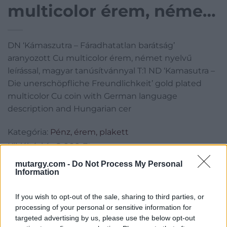
multicolor érem, német
nyelvű leírással, magyar
DN ‘Kámaszutra – Fáradhatatlan barátság’
tanúsítvánnyal T:1 ND
aranyozott Cu multicolor érem, német nyelvű
‘Kamasutra – Die
leírással, magyar tanúsítvánnyal T:1 ND ‘Kamasutra –
Die unerschöpfliche Freundlichkeit’ gold plated
unerschöpfliche
multicolor Cu coin with German language
description and Hungarian cer
Freundlichkeit’ gold
plated multicolor Cu
Kategória:
Pénz, érem, plakett
Kikiáltási ár:
2 000
Ft
coin with German
mutargy.com -
Do Not Process My Personal
language
Information
Aukció adatai
Aukció neve:
425. Gyorsárverés
If you wish to opt-out of the sale, sharing to third parties, or
processing of your personal or sensitive information for
Aukció dátuma: 2022.09.08
targeted advertising by us, please use the below opt-out
Aukció ideje: 19:00