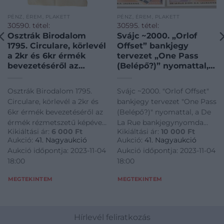
PÉNZ, ÉREM, PLAKETT
PÉNZ, ÉREM, PLAKETT
30590. tétel:
30595. tétel:
Osztrák Birodalom
Svájc ~2000. „Orlof
1795. Circulare, körlevél
Offset” bankjegy
a 2kr és 6kr érmék
tervezet „One Pass
bevezetéséről az
(Belépő?)” nyomattal, a
érmék rézmetszetű
De La Rue
képével, latin nyelven /
bankjegynyomda
Osztrák Birodalom 1795.
Svájc ~2000. "Orlof Offset"
Austrian Empire 1795.
kiadásában (6x)
Circulare, körlevél a 2kr és
bankjegy tervezet "One Pass
Circulare (letter)
T:UNC,AU / Switzerland
6kr érmék bevezetéséről az
(Belépő?)" nyomattal, a De
regarding the issue of
~2000. „Orlof Offset”
érmék rézmetszetű képével,
La Rue bankjegynyomda
2 Kreuzer and 6
test banknote with
Kikiáltási ár:
6 000
Ft
Kikiáltási ár:
10 000
Ft
latin nyelven / Austrian
kiadásában (6x) T:UNC,AU /
Kreuzer coins with
„One Pass (as a
Aukció:
41. Nagyaukció
Aukció:
41. Nagyaukció
Empire 1795. Circulare
Switzerland ~2000. "Orlof
pictures of said coins,
ticket?)” print, made
Aukció időpontja: 2023-11-04
Aukció időpontja: 2023-11-04
(letter) regarding the issue
Offset" test banknote with
in latin
by the De La Rue
18:00
18:00
of 2 Kreuzer and 6 Kreuzer
"One Pass (as a ticket?)"
banknote printi
coins with pictures of said
print, made by the De La
MEGTEKINTEM
MEGTEKINTEM
coins, in latin
Rue banknote printi
Hírlevél feliratkozás