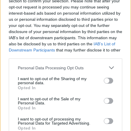
section to confirm your selection. Please note that after your
opt-out request is processed you may continue seeing
Aukció helye: 1061 Budapest, Andrássy út 16.
interest-based ads based on personal information utilized by
Tételszám: 31780
us or personal information disclosed to third parties prior to
your opt-out. You may separately opt-out of the further
disclosure of your personal information by third parties on the
Eladó adatai
IAB’s list of downstream participants. This information may
also be disclosed by us to third parties on the
IAB’s List of
Eladó:
Darabanth Kft
Downstream Participants
that may further disclose it to other
Cím: Csonka Krisztián
third parties.
Darabanth Bélyegkereskedelmi és
Aukciósház Kft.
Personal Data Processing Opt Outs
Budapest
Andrássy út 16.
I want to opt-out of the Sharing of my
personal data.
1061
Opted In
Telefon: 317-4757, 266-4154, 318-
4035
I want to opt-out of the Sale of my
Personal Data.
Weboldal:
http://darabanth.com
Opted In
Bemutatkozás: A tételek a leütési ár + 25% jutalék megfizetése
I want to opt-out of processing my
után kerülnek a vevő tulajdonába. Ha a tételt nem személyesen
Personal Data for Targeted Advertising.
veszik át, a vevő a postaköltség, biztosítási díj megfizetésére is
Opted In