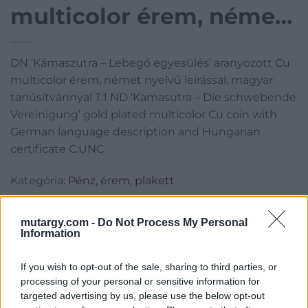
multicolor érem, német
nyelvű leírással, magyar
DN ‘Kámaszutra – Lebegő egyesülés’ aranyozott Cu
tanúsítvánnyal T:1 ND
multicolor érem, német nyelvű leírással, magyar
‘Kamasutra – Die
tanúsítvánnyal T:1 ND ‘Kamasutra – Die schwebende
Vereinigung’ gold plated multicolor Cu coin with
schwebende
German language description and Hungarian
certificate C:UNC
Vereinigung’ gold plated
multicolor Cu coin with
Kategória:
Pénz, érem, plakett
Kikiáltási ár:
2 000
Ft
German language
mutargy.com -
Do Not Process My Personal
Information
description and
Aukció adatai
Aukció neve:
425. Gyorsárverés
If you wish to opt-out of the sale, sharing to third parties, or
processing of your personal or sensitive information for
Aukció dátuma: 2022.09.08
targeted advertising by us, please use the below opt-out
Aukció ideje: 19:00