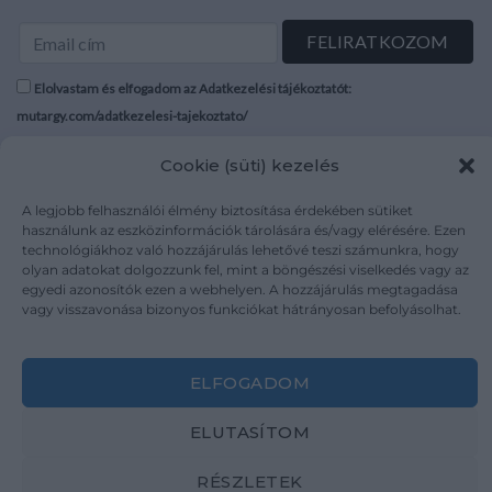
Elolvastam és elfogadom az Adatkezelési tájékoztatót:
mutargy.com/adatkezelesi-tajekoztato/
Cookie (süti) kezelés
Rólunk
Áraink
Médiaajánlat
ÁSZF
A legjobb felhasználói élmény biztosítása érdekében sütiket
Karrier
Adatvédelem
használunk az eszközinformációk tárolására és/vagy elérésére. Ezen
technológiákhoz való hozzájárulás lehetővé teszi számunkra, hogy
Kapcsolat
Impresszum
olyan adatokat dolgozzunk fel, mint a böngészési viselkedés vagy az
egyedi azonosítók ezen a webhelyen. A hozzájárulás megtagadása
vagy visszavonása bizonyos funkciókat hátrányosan befolyásolhat.
Kövesse a műtárgy.com-ot
ELFOGADOM
ELUTASÍTOM
Weboldal és Webshop készítés:
Ferenczi Sándor
RÉSZLETEK
Copyright 2026 ©
Mutargy.com