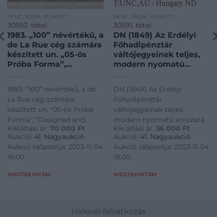
PÉNZ, ÉREM, PLAKETT
PÉNZ, ÉREM, PLAKETT
30593. tétel:
30591. tétel:
1983. „100” névértékű, a
DN (1849) Az Erdélyi
de La Rue cég számára
Főhadipénztár
készített un. „05-ös
váltójegyeinek teljes,
Próba Forma”,
modern nyomatú
„Designed and
sorozata „Körösladányi
engraved by Hungarian
krajcárok”: 2-6-10kr
1983. "100" névértékű, a de
DN (1849) Az Erdélyi
Banknote Printig
névértékek, a 2kr
La Rue cég számára
Főhadipénztár
House”,
hátlapjának felső
készített un. "05-ös Próba
váltójegyeinek teljes,
„Pénzjegynyomda
részén ragasztónyom
Forma", "Designed and
modern nyomatú sorozata
Részvénytársaság”
T:UNC,AU / Hungary
Kikiáltási ár:
70 000
Ft
Kikiáltási ár:
36 000
Ft
engraved by Hungarian
"Körösladányi krajcárok": 2-
karton mappában
ND (1849) Modern print
Aukció:
41. Nagyaukció
Aukció:
41. Nagyaukció
Banknote Printig House",
6-10kr névértékek, a 2kr
T:UNC / Hungary 1983.
of the Transylvanian
Aukció időpontja: 2023-11-04
Aukció időpontja: 2023-11-04
"Pénzjegynyomda
hátlapjának felső részén
„100” denomination,
Main Military Treas
18:00
18:00
Részvénytársaság" karton
ragasztónyom T:UNC,AU /
made for the „de La
mappában T:UNC / Hungary
Hungary ND (1849) Modern
MEGTEKINTEM
MEGTEKINTEM
1983. "100" denomination,
print of the Transylvanian
made for the "de La
Main Military Treas
Hírlevél feliratkozás