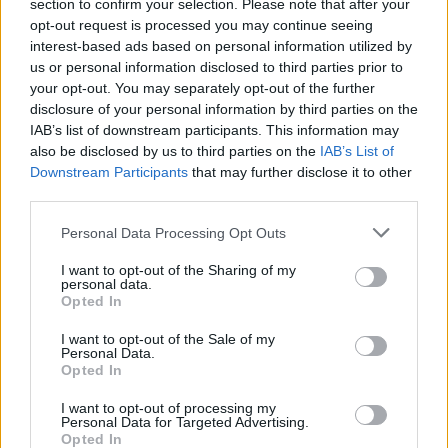
section to confirm your selection. Please note that after your
opt-out request is processed you may continue seeing
Aukció helye: 1061 Budapest, Andrássy út 16.
interest-based ads based on personal information utilized by
Tételszám: 31778
us or personal information disclosed to third parties prior to
your opt-out. You may separately opt-out of the further
disclosure of your personal information by third parties on the
Eladó adatai
IAB’s list of downstream participants. This information may
also be disclosed by us to third parties on the
IAB’s List of
Eladó:
Darabanth Kft
Downstream Participants
that may further disclose it to other
Cím: Csonka Krisztián
third parties.
Darabanth Bélyegkereskedelmi és
Aukciósház Kft.
Personal Data Processing Opt Outs
Budapest
Andrássy út 16.
I want to opt-out of the Sharing of my
personal data.
1061
Opted In
Telefon: 317-4757, 266-4154, 318-
4035
I want to opt-out of the Sale of my
Personal Data.
Weboldal:
http://darabanth.com
Opted In
Bemutatkozás: A tételek a leütési ár + 25% jutalék megfizetése
I want to opt-out of processing my
után kerülnek a vevő tulajdonába. Ha a tételt nem személyesen
Personal Data for Targeted Advertising.
veszik át, a vevő a postaköltség, biztosítási díj megfizetésére is
Opted In