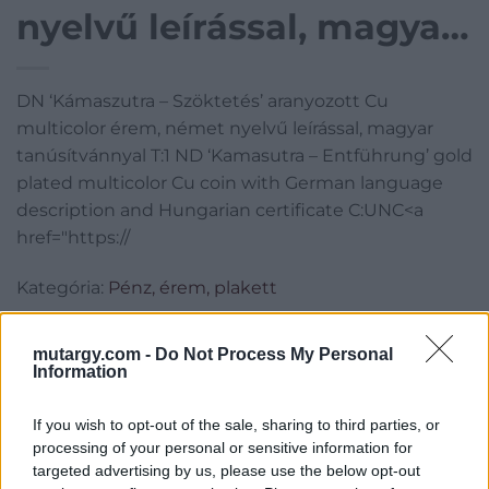
nyelvű leírással, magyar
tanúsítvánnyal T:1 ND
DN ‘Kámaszutra – Szöktetés’ aranyozott Cu
‘Kamasutra –
multicolor érem, német nyelvű leírással, magyar
Entführung’ gold plated
tanúsítvánnyal T:1 ND ‘Kamasutra – Entführung’ gold
plated multicolor Cu coin with German language
multicolor Cu coin with
description and Hungarian certificate C:UNC<a
href="https://
German language
description and
Kategória:
Pénz, érem, plakett
Kikiáltási ár:
2 000
Ft
Hungarian certificate
mutargy.com -
Do Not Process My Personal
Information
C:UNC
Aukció adatai
Aukció neve:
425. Gyorsárverés
If you wish to opt-out of the sale, sharing to third parties, or
processing of your personal or sensitive information for
Aukció dátuma: 2022.09.08
targeted advertising by us, please use the below opt-out
Aukció ideje: 19:00