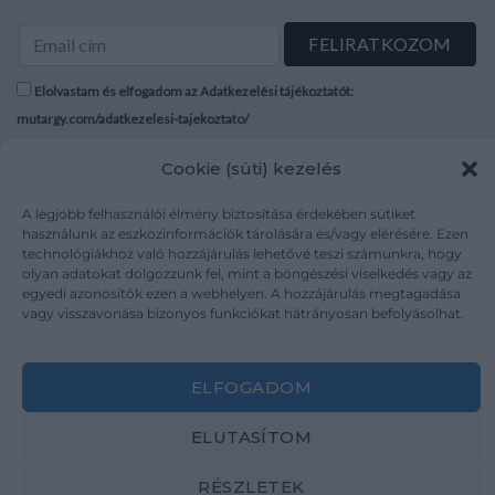
Elolvastam és elfogadom az Adatkezelési tájékoztatót:
mutargy.com/adatkezelesi-tajekoztato/
Cookie (süti) kezelés
Rólunk
Áraink
Médiaajánlat
ÁSZF
A legjobb felhasználói élmény biztosítása érdekében sütiket
Karrier
Adatvédelem
használunk az eszközinformációk tárolására és/vagy elérésére. Ezen
technológiákhoz való hozzájárulás lehetővé teszi számunkra, hogy
Kapcsolat
Impresszum
olyan adatokat dolgozzunk fel, mint a böngészési viselkedés vagy az
egyedi azonosítók ezen a webhelyen. A hozzájárulás megtagadása
vagy visszavonása bizonyos funkciókat hátrányosan befolyásolhat.
Kövesse a műtárgy.com-ot
ELFOGADOM
ELUTASÍTOM
Weboldal és Webshop készítés:
Ferenczi Sándor
RÉSZLETEK