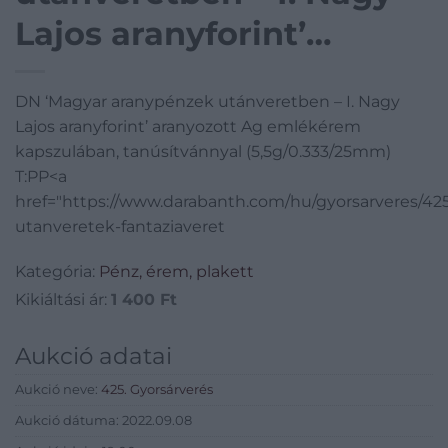
Lajos aranyforint’
aranyozott Ag
DN ‘Magyar aranypénzek utánveretben – I. Nagy
emlékérem
Lajos aranyforint’ aranyozott Ag emlékérem
kapszulában,
kapszulában, tanúsítvánnyal (5,5g/0.333/25mm)
T:PP<a
tanúsítvánnyal
href="https://www.darabanth.com/hu/gyorsarveres/4
utanveretek-fantaziaveret
(5,5g/0.333/25mm) T:PP
Kategória:
Pénz, érem, plakett
Kikiáltási ár:
1 400
Ft
Aukció adatai
Aukció neve:
425. Gyorsárverés
Aukció dátuma: 2022.09.08