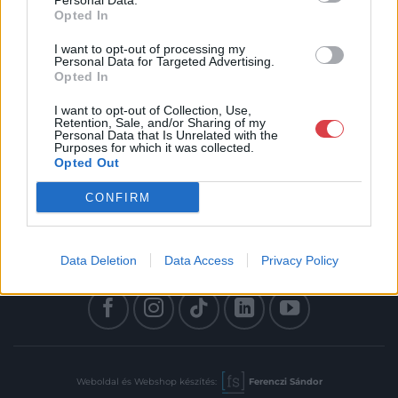
Personal Data.
Opted In
I want to opt-out of processing my
Personal Data for Targeted Advertising.
Opted In
Elolvastam és elfogadom az Adatkezelési tájékoztatót:
mutargy.com/adatkezelesi-tajekoztato/
I want to opt-out of Collection, Use,
Retention, Sale, and/or Sharing of my
Personal Data that Is Unrelated with the
Rólunk
Áraink
Purposes for which it was collected.
Opted Out
Médiaajánlat
ÁSZF
Karrier
Adatvédelem
CONFIRM
Kapcsolat
Impresszum
Data Deletion
Data Access
Privacy Policy
Kövesse a műtárgy.com-ot
Weboldal és Webshop készítés:
Ferenczi Sándor