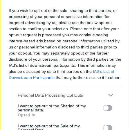
If you wish to opt-out of the sale, sharing to third parties, or
PÉNZ, ÉREM, PLAKETT
PÉNZ, ÉREM, PLAKETT
processing of your personal or sensitive information for
30588. tétel:
30595. tétel:
targeted advertising by us, please use the below opt-out
Horváth Endre (1896-
Svájc ~2000. „Orlof
section to confirm your selection. Please note that after your
1954) festőművész és
Offset” bankjegy
grafikus különböző
tervezet „One Pass
opt-out request is processed you may continue seeing
munkáinak rézmetszet
(Belépő?)” nyomattal, a
interest-based ads based on personal information utilized by
tervei egy lapon, közte
De La Rue
us or personal information disclosed to third parties prior to
1940. 2P hátlapi terv,
bankjegynyomda
your opt-out. You may separately opt-out of the further
Horváth Endre (1896-1954)
Svájc ~2000. "Orlof Offset"
Vajdahunyad vár, Szent
kiadásában (6x)
disclosure of your personal information by third parties on the
festőművész és grafikus
bankjegy tervezet "One Pass
Imre bélyegterv
T:UNC,AU / Switzerland
IAB’s list of downstream participants. This information may
különböző munkáinak
(Belépő?)" nyomattal, a De
(344x285mm) T:AU
~2000. „Orlof Offset”
also be disclosed by us to third parties on the
IAB’s List of
rézmetszet tervei egy lapon,
La Rue bankjegynyomda
sarokhajlás, folt /
test banknote with
Downstream Participants
that may further disclose it to other
Kikiáltási ár:
100 000
Ft
Kikiáltási ár:
10 000
Ft
közte 1940. 2P hátlapi terv,
kiadásában (6x) T:UNC,AU /
Several copperplate
„One Pass (as a
third parties.
Aukció:
41. Nagyaukció
Aukció:
41. Nagyaukció
Vajdahunyad vár, Szent Imre
Switzerland ~2000. "Orlof
designs on one sheet
ticket?)” print, made
Aukció időpontja: 2023-11-04
Aukció időpontja: 2023-11-04
bélyegterv (344x285mm)
Offset" test banknote with
of Hungari
by the De La Rue
Personal Data Processing Opt Outs
18:00
18:00
T:AU sarokhajlás, folt /
"One Pass (as a ticket?)"
banknote printi
Several copperplate designs
print, made by the De La
I want to opt-out of the Sharing of my
MEGTEKINTEM
MEGTEKINTEM
personal data.
on one sheet of Hungari
Rue banknote printi
Opted In
I want to opt-out of the Sale of my
Hírlevél feliratkozás