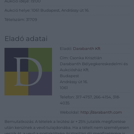
Aukció ideje: 19:00
Aukció helye: 1061 Budapest, Andrássy út 16.
Tételszám: 31709
Eladó adatai
Eladó:
Darabanth Kft
Cím: Csonka Krisztián
Darabanth Bélyegkereskedelmi és
Aukciósház Kft.
Budapest
Andrássy út 16.
1061
Telefon: 317-4757, 266-4154, 318-
4035
Weboldal:
http://darabanth.com
Bemutatkozás: A tételek a leütési ár + 25% jutalék megfizetése
után kerülnek a vevő tulajdonába. Ha a tételt nem személyesen
veszik át, a vevő a postaköltség, biztosítási díj megfizetésére is