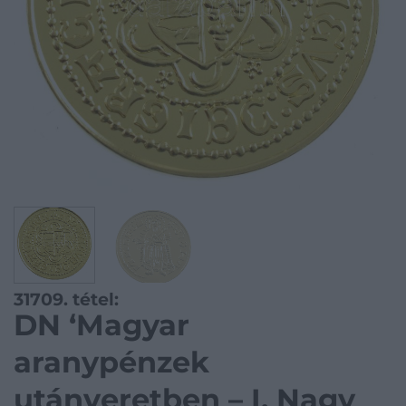
31709. tétel:
DN ‘Magyar
aranypénzek
utánveretben – I. Nagy