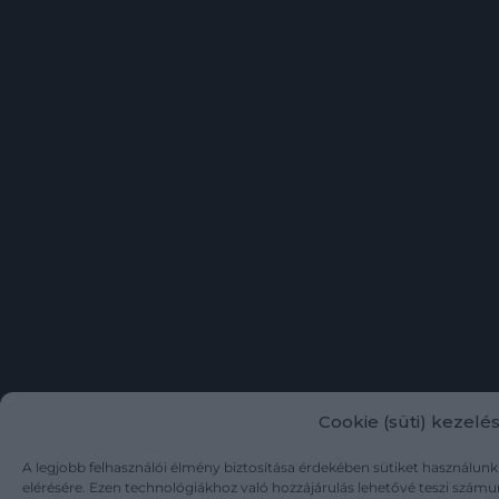
Cookie (süti) kezelé
A legjobb felhasználói élmény biztosítása érdekében sütiket használunk
elérésére. Ezen technológiákhoz való hozzájárulás lehetővé teszi számu