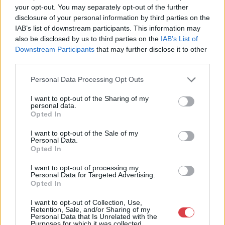
your opt-out. You may separately opt-out of the further
Cím: Dudás Attila
disclosure of your personal information by third parties on the
Műgyűjtők Háza kft.
IAB’s list of downstream participants. This information may
Budapest
also be disclosed by us to third parties on the
IAB’s List of
1023.Bp. Zsigmond tér 11.
Downstream Participants
that may further disclose it to other
1023
third parties.
Telefon: 18008123
Personal Data Processing Opt Outs
Weboldal:
http://www.mugyujtokhaza.hu
I want to opt-out of the Sharing of my
personal data.
Bemutatkozás: 2013 nyarán nyitottuk meg Galériánkat
Opted In
Budapesten, a II. kerületben. Célunk, hogy az eladók optimális
áron, gyorsan találjanak vevőt műtárgyaikra, az eladók pedig
I want to opt-out of the Sale of my
rendszeresen tudják gazdagítani gyűjteményüket változatos
Personal Data.
Opted In
kínálatunkból. Ezért is rendezünk minden második héten,
szerda esténként online árverést! Kedd-től péntek-ig 11.00-este
I want to opt-out of processing my
18.00 óráig várjuk szeretettel az érdeklődőket.
Personal Data for Targeted Advertising.
Opted In
GALÉRIA TOVÁBBI MŰTÁRGYAI
I want to opt-out of Collection, Use,
Retention, Sale, and/or Sharing of my
Personal Data that Is Unrelated with the
Purposes for which it was collected.