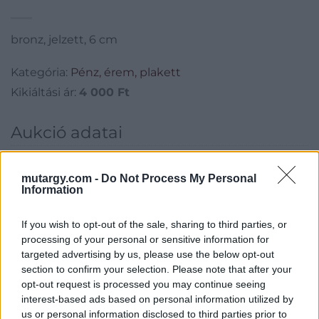
bronz, jelzett, 6 cm
Kategória:
Pénz, érem, plakett
Kikiáltási ár:
4 000
Ft
Aukció adatai
Aukció neve:
240. aukció - festmény, grafika, műtárgy
mutargy.com -
Do Not Process My Personal
Aukció dátuma: 2022.08.03
Information
Aukció ideje: 18:00
Aukció helye: II. Zsigmond tér 8.
If you wish to opt-out of the sale, sharing to third parties, or
processing of your personal or sensitive information for
Tételszám: 8
targeted advertising by us, please use the below opt-out
section to confirm your selection. Please note that after your
opt-out request is processed you may continue seeing
Eladó adatai
interest-based ads based on personal information utilized by
us or personal information disclosed to third parties prior to
Eladó:
Műgyűjtők Háza Kft.