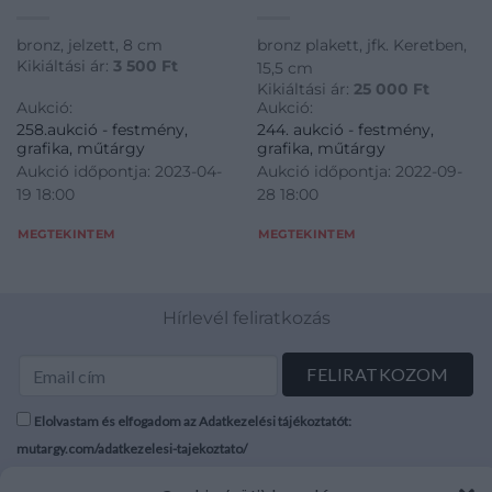
bronz, jelzett, 8 cm
bronz plakett, jfk. Keretben,
Kikiáltási ár:
3 500
Ft
15,5 cm
Kikiáltási ár:
25 000
Ft
Aukció:
Aukció:
258.aukció - festmény,
244. aukció - festmény,
grafika, műtárgy
grafika, műtárgy
Aukció időpontja: 2023-04-
Aukció időpontja: 2022-09-
19 18:00
28 18:00
MEGTEKINTEM
MEGTEKINTEM
Hírlevél feliratkozás
Elolvastam és elfogadom az Adatkezelési tájékoztatót:
mutargy.com/adatkezelesi-tajekoztato/