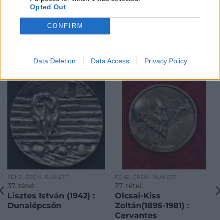
Opted Out
CONFIRM
KAPCSOLÓDÓ MŰTÁRGYAK
Data Deletion
Data Access
Privacy Policy
PÉNZ, ÉREM, PLAKETT
PÉNZ, ÉREM, PLAKETT
37. tétel:
37. tétel:
Lisztes István (1942) :
Olcsai-Kiss
Dunalépcsőn
Zoltán(1895-1981) :
Cervantes