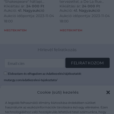
"Shakespeare" hátlapi
tervezettel, a De La Rue
~2000. One-sided test
~2000. One-sided test
Kikiáltási ár:
24 000
Ft
Kikiáltási ár:
24 000
Ft
tervezettel, a De La Rue
bankjegynyomda
banknote with „One
banknote without
Aukció:
41. Nagyaukció
Aukció:
41. Nagyaukció
bankjegynyomda
kiadásában (6x) T:UNC,AU /
Pass (as a ticket?)”
value, with
Aukció időpontja: 2023-11-04
Aukció időpontja: 2023-11-04
kiadásában (6x) T:UNC,AU /
Switzerland ~2000. One-
print, with „Shake
„Shakespeare” as an
18:00
18:00
Switzerland ~2000. One-
sided test banknote without
obverse draft, made by
t
sided test banknote with
value, with "Shakespeare" as
MEGTEKINTEM
MEGTEKINTEM
"One Pass (as a ticket?)"
an obverse draft, made by t
print, with "Shake
Hírlevél feliratkozás
Elolvastam és elfogadom az Adatkezelési tájékoztatót:
mutargy.com/adatkezelesi-tajekoztato/
Cookie (süti) kezelés
Rólunk
Áraink
Médiaajánlat
ÁSZF
A legjobb felhasználói élmény biztosítása érdekében sütiket
Karrier
Adatvédelem
használunk az eszközinformációk tárolására és/vagy elérésére. Ezen
Kapcsolat
Impresszum
technológiákhoz való hozzájárulás lehetővé teszi számunkra, hogy