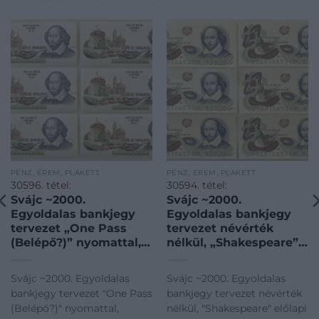
PÉNZ, ÉREM, PLAKETT
PÉNZ, ÉREM, PLAKETT
30596. tétel:
30594. tétel:
Svájc ~2000.
Svájc ~2000.
Egyoldalas bankjegy
Egyoldalas bankjegy
tervezet „One Pass
tervezet névérték
(Belépő?)” nyomattal,
nélkül, „Shakespeare”
„Shakespeare” hátlapi
előlapi tervezettel, a
tervezettel, a De La
De La Rue
Svájc ~2000. Egyoldalas
Svájc ~2000. Egyoldalas
Rue bankjegynyomda
bankjegynyomda
bankjegy tervezet "One Pass
bankjegy tervezet névérték
kiadásában (6x)
kiadásában (6x)
(Belépő?)" nyomattal,
nélkül, "Shakespeare" előlapi
T:UNC,AU / Switzerland
T:UNC,AU / Switzerland