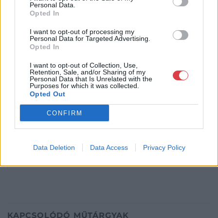
Budapest
Personal Data.
Andrássy út 16.
Opted In
1061
I want to opt-out of processing my
Telefon: 317-4757, 266-4154, 318-
Personal Data for Targeted Advertising.
Opted In
4035
Weboldal:
http://darabanth.com
I want to opt-out of Collection, Use,
Retention, Sale, and/or Sharing of my
Bemutatkozás: A tételek a leütési ár + 25% jutalék megfizetése
Personal Data that Is Unrelated with the
Purposes for which it was collected.
után kerülnek a vevő tulajdonába. Ha a tételt nem személyesen
Opted Out
veszik át, a vevő a postaköltség, biztosítási díj megfizetésére is
köteles.
CONFIRM
GALÉRIA TOVÁBBI MŰTÁRGYAI
Data Deletion
Data Access
Privacy Policy
KAPCSOLÓDÓ MŰTÁRGYAK