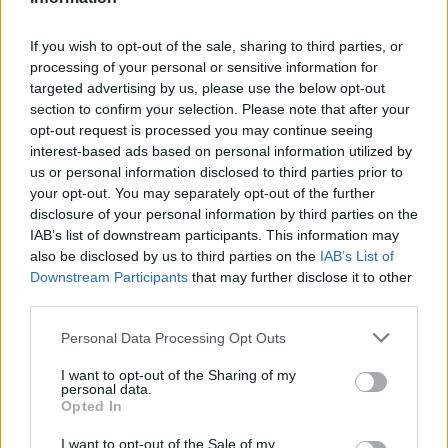
DU PARDON (Cross of
(Cross of Forgiveness)’ partially enamelled Al cross
Forgiveness)’ partially
with ear (48x38mm) C:AU<a
If you wish to opt-out of the sale, sharing to third parties, or
processing of your personal or sensitive information for
href="https://www.darabanth.com/hu/
enamelled Al cross with
targeted advertising by us, please use the below opt-out
section to confirm your selection. Please note that after your
ear (48x38mm) C:AU
Kategória:
Pénz, érem, plakett
opt-out request is processed you may continue seeing
Kikiáltási ár:
1 200
Ft
interest-based ads based on personal information utilized by
us or personal information disclosed to third parties prior to
your opt-out. You may separately opt-out of the further
Aukció adatai
disclosure of your personal information by third parties on the
Aukció neve:
422. Online auction
IAB’s list of downstream participants. This information may
also be disclosed by us to third parties on the
IAB’s List of
Tételszám: 32979
Downstream Participants
that may further disclose it to other
third parties.
Eladó adatai
Personal Data Processing Opt Outs
Eladó:
Darabanth Kft
I want to opt-out of the Sharing of my
personal data.
Cím: Csonka Krisztián
Opted In
Darabanth Bélyegkereskedelmi és
Aukciósház Kft.
I want to opt-out of the Sale of my