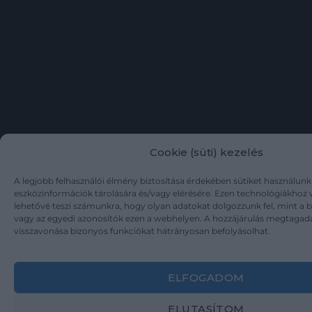
Cookie (süti) kezelés
A legjobb felhasználói élmény biztosítása érdekében sütiket használunk
eszközinformációk tárolására és/vagy elérésére. Ezen technológiákhoz 
lehetővé teszi számunkra, hogy olyan adatokat dolgozzunk fel, mint a 
vagy az egyedi azonosítók ezen a webhelyen. A hozzájárulás megtagad
visszavonása bizonyos funkciókat hátrányosan befolyásolhat.
ELFOGADOM
ELUTASÍTOM