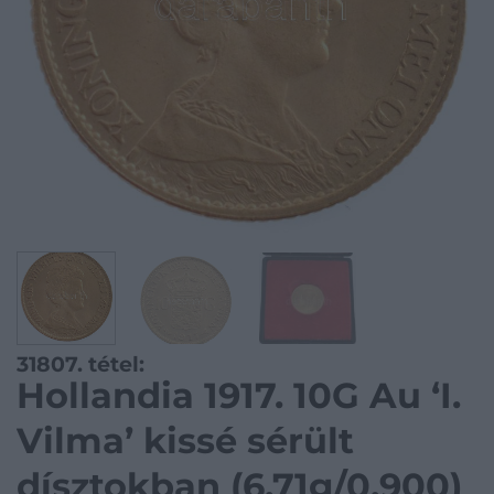
31807. tétel:
Hollandia 1917. 10G Au ‘I.
Vilma’ kissé sérült
dísztokban (6,71g/0.900)