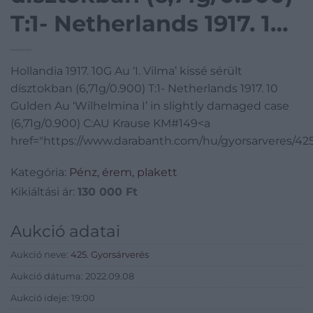
T:1- Netherlands 1917. 10
Gulden Au ‘Wilhelmina I’
Hollandia 1917. 10G Au ‘I. Vilma’ kissé sérült
in slightly damaged
dísztokban (6,71g/0.900) T:1- Netherlands 1917. 10
case (6,71g/0.900) C:AU
Gulden Au ‘Wilhelmina I’ in slightly damaged case
(6,71g/0.900) C:AU Krause KM#149<a
Krause KM#149
href="https://www.darabanth.com/hu/gyorsarveres/4
Kategória:
Pénz, érem, plakett
Kikiáltási ár:
130 000
Ft
Aukció adatai
Aukció neve:
425. Gyorsárverés
Aukció dátuma: 2022.09.08
Aukció ideje: 19:00