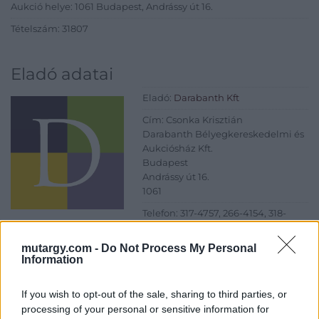
Aukció helye: 1061 Budapest, Andrássy út 16.
Tételszám: 31807
Eladó adatai
Eladó:
Darabanth Kft
Cím: Csonka Krisztián
Darabanth Bélyegkereskedelmi és
Aukciósház Kft.
Budapest
Andrássy út 16.
1061
Telefon: 317-4757, 266-4154, 318-
4035
mutargy.com -
Do Not Process My Personal
Weboldal:
http://darabanth.com
Information
Bemutatkozás: A tételek a leütési ár + 25% jutalék megfizetése
után kerülnek a vevő tulajdonába. Ha a tételt nem személyesen
If you wish to opt-out of the sale, sharing to third parties, or
veszik át, a vevő a postaköltség, biztosítási díj megfizetésére is
processing of your personal or sensitive information for
köteles.