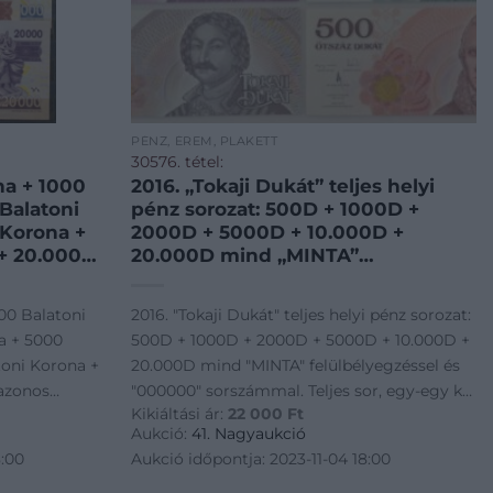
PÉNZ, ÉREM, PLAKETT
30576. tétel:
na + 1000
2016. „Tokaji Dukát” teljes helyi
Balatoni
pénz sorozat: 500D + 1000D +
 Korona +
2000D + 5000D + 10.000D +
+ 20.000
20.000D mind „MINTA”
zonos
felülbélyegzéssel és „000000”
ljes sor!
sorszámmal. Teljes sor, egy-egy kis
00 Balatoni
2016. "Tokaji Dukát" teljes helyi pénz sorozat:
00 Balatoni
és nagy alakú tájékoztató füzettel
a + 5000
500D + 1000D + 2000D + 5000D + 10.000D +
 Korona
T:UNC / Hungary 2016. „Tokaji
toni Korona +
20.000D mind "MINTA" felülbélyegzéssel és
Dukát” full se
azonos
"000000" sorszámmal. Teljes sor, egy-egy kis
Kikiáltási ár:
22 000
Ft
r! T:UNC /
és nagy alakú tájékoztató füzettel T:UNC /
Aukció:
41. Nagyaukció
rona + 1000
Hungary 2016. "Tokaji Dukát" full se
8:00
Aukció időpontja: 2023-11-04 18:00