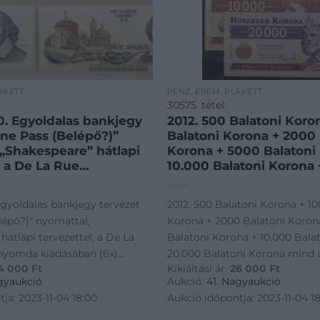
AKETT
PÉNZ, ÉREM, PLAKETT
30575. tétel:
0. Egyoldalas bankjegy
2012. 500 Balatoni Koro
One Pass (Belépő?)”
Balatoni Korona + 2000 
 „Shakespeare” hátlapi
Korona + 5000 Balatoni
, a De La Rue
10.000 Balatoni Korona 
yomda kiadásában (6x)
Balatoni Korona mind a
 Switzerland ~2000.
„004727” sorszámmal. Te
Egyoldalas bankjegy tervezet
2012. 500 Balatoni Korona + 10
test banknote with
T:UNC / Hungary 2012. 5
lépő?)" nyomattal,
Korona + 2000 Balatoni Koron
as a ticket?)” print, with
Korona + 1000 Balatoni
hátlapi tervezettel, a De La
Balatoni Korona + 10.000 Bala
nyomda kiadásában (6x)
20.000 Balatoni Korona mind 
4 000
Ft
Kikiáltási ár:
26 000
Ft
itzerland ~2000. One-sided
"004727" sorszámmal. Teljes so
gyaukció
Aukció:
41. Nagyaukció
with "One Pass (as a ticket?)"
Hungary 2012. 500 Balatoni Ko
ja: 2023-11-04 18:00
Aukció időpontja: 2023-11-04 1
hake
Balatoni Korona