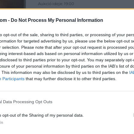
Aukció ideje: 19:00
Aukció helye: 1061 Budapest, Andrássy út 16.
com -
Do Not Process My Personal Information
Tételszám: 31725
to opt-out of the sale, sharing to third parties, or processing of your per
Eladó adatai
formation for targeted advertising by us, please use the below opt-out s
r selection. Please note that after your opt-out request is processed y
Eladó:
Dar
eing interest-based ads based on personal information utilized by us or
Cím: Csonk
disclosed to third parties prior to your opt-out. You may separately opt-
Darabanth 
losure of your personal information by third parties on the IAB’s list of
Budapest
. This information may also be disclosed by us to third parties on the
IA
Andrássy út
Participants
that may further disclose it to other third parties.
1061
Telefon: 31
Weboldal:
l Data Processing Opt Outs
o opt-out of the Sharing of my personal data.
In
Bemutatkozás: A tételek a leütési ár + 25% jutal
személyesen veszik át, a vevő a postaköltség, bizto