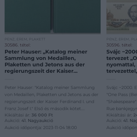
PÉNZ, ÉREM, PLAKETT
PÉNZ, ÉREM, PL
30586. tétel:
30596. tétel:
Peter Hauser: „Katalog meiner
Svájc ~200
Sammlung von Medaillen,
tervezet „
Plaketten und Jetons aus der
nyomattal,
regierungszeit der Kaiser
tervezettel
Ferdinand I. und Franz Josef I.”
bankjegyn
Első és második kötet.
T:UNC,AU /
Peter Hauser: "Katalog meiner Sammlung
Svájc ~2000. 
Magánkiadás, 2006. / Peter Hauser:
One-sided 
von Medaillen, Plaketten und Jetons aus der
"One Pass (Be
„Katalog meiner Sammlung von
„One Pass (
regierungszeit der Kaiser Ferdinand I. und
"Shakespeare" 
Medaillen, Plaketten und J
„Shake
Franz Josef I." Első és második kötet.
Rue bankjegy
Kikiáltási ár:
36 000
Ft
Kikiáltási ár:
2
Magánkiadás, 2006. / Peter Hauser: "Katalog
T:UNC,AU / Sw
Aukció:
41. Nagyaukció
Aukció:
41. Na
meiner Sammlung von Medaillen, Plaketten
test banknote 
Aukció időpontja: 2023-11-04 18:00
Aukció időpont
und J
print, with "S