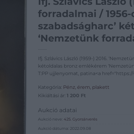
Ifj. Szlávics László
forradalmai / 1956-
szabadságharc’ ké
‘Nemzetünk forrada
tanúsítvánnyal (36
Ifj. Szlávics László (1959-) 2016. ‘Nemze
patina
kétoldalas bronz emlékérem ‘Nemzetünk
T:PP ujjlenyomat, patina<a href="https
Kategória:
Pénz, érem, plakett
Kikiáltási ár:
1 200
Ft
Aukció adatai
Aukció neve:
425. Gyorsárverés
Aukció dátuma: 2022.09.08