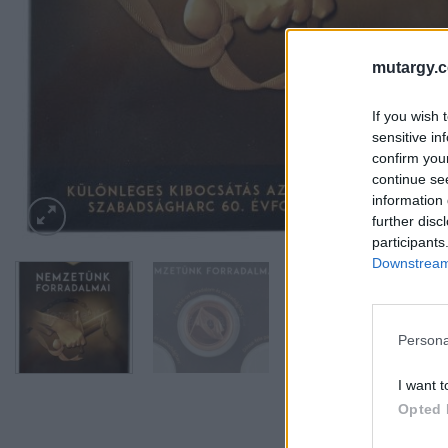
mutargy.
If you wish 
sensitive in
confirm you
continue se
information 
further disc
participants
Downstream 
Persona
I want t
Opted 