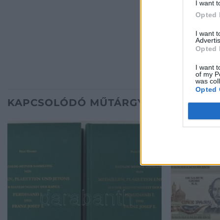
I want t
Opted 
I want 
Advertis
Opted 
I want t
of my P
was col
Opted 
KAPCSOLÓDÓ MŰTÁRGYAK