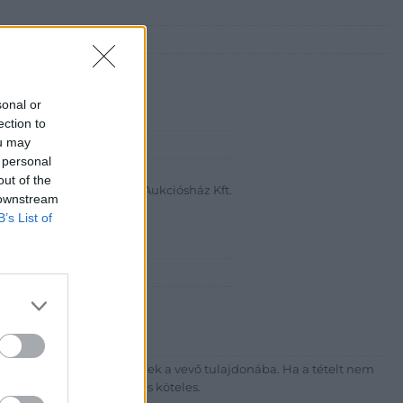
sonal or
ection to
ou may
abanth Kft
 personal
a Krisztián
out of the
Bélyegkereskedelmi és Aukciósház Kft.
 downstream
B’s List of
 16.
7-4757, 266-4154, 318-4035
http://darabanth.com
ék megfizetése után kerülnek a vevő tulajdonába. Ha a tételt nem
sítási díj megfizetésére is köteles.