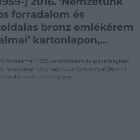
 (1959-) 2016. ‘Nemzetünk
os forradalom és
toldalas bronz emlékérem
lmai’ kartonlapon,
mm) T:PP ujjlenyomat,
tünk forradalmai / 1956-os forradalom és szabadságharc’
 forradalmai’ kartonlapon, tanúsítvánnyal (36mm)
://www.darabanth.com/hu/gyor