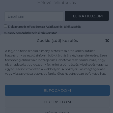
Hírlevél feliratkozás
Elolvastam és elfogadom az Adatkezelési tájékoztatót:
mutargy.com/adatkezelesi-tajekoztato/
Cookie (süti) kezelés
Rólunk
Áraink
A legjobb felhasználói élmény biztosítása érdekében sütiket
Médiaajánlat
ÁSZF
használunk az eszközinformációk tárolására és/vagy elérésére. Ezen
Karrier
Adatvédelem
technológiákhoz való hozzájárulás lehetővé teszi számunkra, hogy
Kapcsolat
Impresszum
olyan adatokat dolgozzunk fel, mint a böngészési viselkedés vagy az
egyedi azonosítók ezen a webhelyen. A hozzájárulás megtagadása
vagy visszavonása bizonyos funkciókat hátrányosan befolyásolhat.
Kövesse a műtárgy.com-ot
ELFOGADOM
ELUTASÍTOM
Weboldal és Webshop készítés:
Ferenczi Sándor