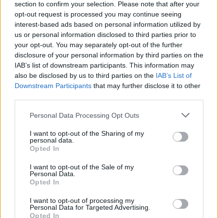
section to confirm your selection. Please note that after your
Aukció ideje: 11:00
opt-out request is processed you may continue seeing
Aukció helye: online / Kiállítás: ARTE Galéria
interest-based ads based on personal information utilized by
us or personal information disclosed to third parties prior to
Tételszám: 33
your opt-out. You may separately opt-out of the further
disclosure of your personal information by third parties on the
GALÉRIA TOVÁBBI MŰTÁRGYAI
IAB’s list of downstream participants. This information may
also be disclosed by us to third parties on the
IAB’s List of
Downstream Participants
that may further disclose it to other
third parties.
Personal Data Processing Opt Outs
I want to opt-out of the Sharing of my
personal data.
KAPCSOLÓDÓ MŰTÁRGYAK
Opted In
I want to opt-out of the Sale of my
Personal Data.
Opted In
I want to opt-out of processing my
Personal Data for Targeted Advertising.
Opted In