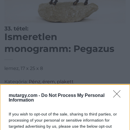
33. tétel:
Ismeretlen
monogramm: Pegazus
lemez, 17 x 25 x 8
Kategória:
Pénz, érem, plakett
Kikiáltási ár:
25 000
Ft
mutargy.com -
Do Not Process My Personal
Information
Aukció adatai
If you wish to opt-out of the sale, sharing to third parties, or
Aukció neve:
90. AUKCIÓ
processing of your personal or sensitive information for
Aukció dátuma: 2020.12.05
targeted advertising by us, please use the below opt-out