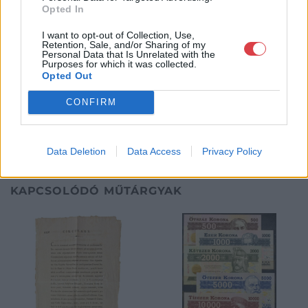
Opted In
után kerülnek a vevő tulajdonába. Ha a tételt nem személyesen
veszik át, a vevő a postaköltség, biztosítási díj megfizetésére is
I want to opt-out of Collection, Use,
köteles.
Retention, Sale, and/or Sharing of my
Personal Data that Is Unrelated with the
Purposes for which it was collected.
GALÉRIA TOVÁBBI MŰTÁRGYAI
Opted Out
CONFIRM
Data Deletion
Data Access
Privacy Policy
KAPCSOLÓDÓ MŰTÁRGYAK