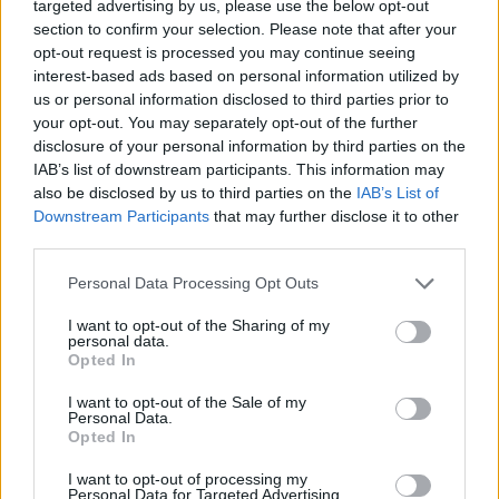
targeted advertising by us, please use the below opt-out
Aukció dátuma: 2022.09.08
section to confirm your selection. Please note that after your
Aukció ideje: 19:00
opt-out request is processed you may continue seeing
interest-based ads based on personal information utilized by
Aukció helye: 1061 Budapest, Andrássy út 16.
us or personal information disclosed to third parties prior to
Tételszám: 31809
your opt-out. You may separately opt-out of the further
disclosure of your personal information by third parties on the
IAB’s list of downstream participants. This information may
Eladó adatai
also be disclosed by us to third parties on the
IAB’s List of
Downstream Participants
that may further disclose it to other
Eladó:
Darabanth Kft
third parties.
Cím: Csonka Krisztián
Darabanth Bélyegkereskedelmi és
Personal Data Processing Opt Outs
Aukciósház Kft.
Budapest
I want to opt-out of the Sharing of my
personal data.
Andrássy út 16.
Opted In
1061
Telefon: 317-4757, 266-4154, 318-
I want to opt-out of the Sale of my
Personal Data.
4035
Opted In
Weboldal:
http://darabanth.com
I want to opt-out of processing my
Bemutatkozás: A tételek a leütési ár + 25% jutalék megfizetése
Personal Data for Targeted Advertising.