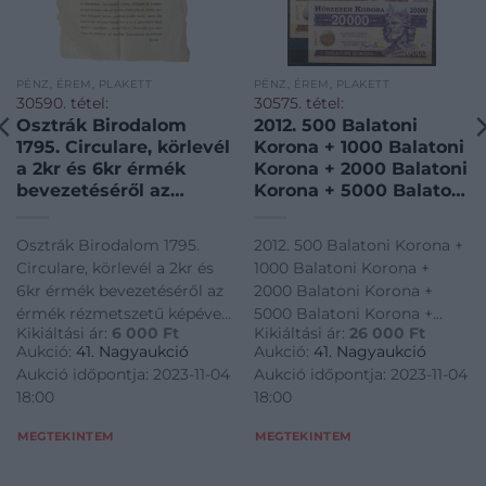
PÉNZ, ÉREM, PLAKETT
PÉNZ, ÉREM, PLAKETT
30590. tétel:
30575. tétel:
Osztrák Birodalom
2012. 500 Balatoni
1795. Circulare, körlevél
Korona + 1000 Balatoni
a 2kr és 6kr érmék
Korona + 2000 Balatoni
bevezetéséről az
Korona + 5000 Balatoni
érmék rézmetszetű
Korona + 10.000
képével, latin nyelven /
Balatoni Korona +
Osztrák Birodalom 1795.
2012. 500 Balatoni Korona +
Austrian Empire 1795.
20.000 Balatoni Korona
Circulare, körlevél a 2kr és
1000 Balatoni Korona +
Circulare (letter)
mind azonos „004727”
6kr érmék bevezetéséről az
2000 Balatoni Korona +
regarding the issue of
sorszámmal. Teljes sor!
érmék rézmetszetű képével,
5000 Balatoni Korona +
2 Kreuzer and 6
T:UNC / Hungary 2012.
Kikiáltási ár:
6 000
Ft
Kikiáltási ár:
26 000
Ft
latin nyelven / Austrian
10.000 Balatoni Korona +
Kreuzer coins with
500 Balatoni Korona +
Aukció:
41. Nagyaukció
Aukció:
41. Nagyaukció
Empire 1795. Circulare
20.000 Balatoni Korona
pictures of said coins,
1000 Balatoni Korona
Aukció időpontja: 2023-11-04
Aukció időpontja: 2023-11-04
(letter) regarding the issue
mind azonos "004727"
in latin
18:00
18:00
of 2 Kreuzer and 6 Kreuzer
sorszámmal. Teljes sor!
coins with pictures of said
T:UNC / Hungary 2012. 500
MEGTEKINTEM
MEGTEKINTEM
coins, in latin
Balatoni Korona + 1000
Balatoni Korona