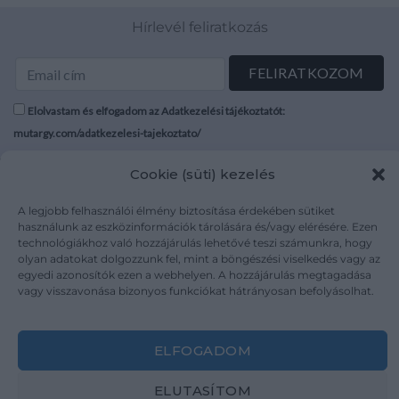
Hírlevél feliratkozás
Elolvastam és elfogadom az Adatkezelési tájékoztatót:
mutargy.com/adatkezelesi-tajekoztato/
Cookie (süti) kezelés
Rólunk
Áraink
Médiaajánlat
ÁSZF
A legjobb felhasználói élmény biztosítása érdekében sütiket
Karrier
Adatvédelem
használunk az eszközinformációk tárolására és/vagy elérésére. Ezen
technológiákhoz való hozzájárulás lehetővé teszi számunkra, hogy
Kapcsolat
Impresszum
olyan adatokat dolgozzunk fel, mint a böngészési viselkedés vagy az
egyedi azonosítók ezen a webhelyen. A hozzájárulás megtagadása
vagy visszavonása bizonyos funkciókat hátrányosan befolyásolhat.
Kövesse a műtárgy.com-ot
ELFOGADOM
ELUTASÍTOM