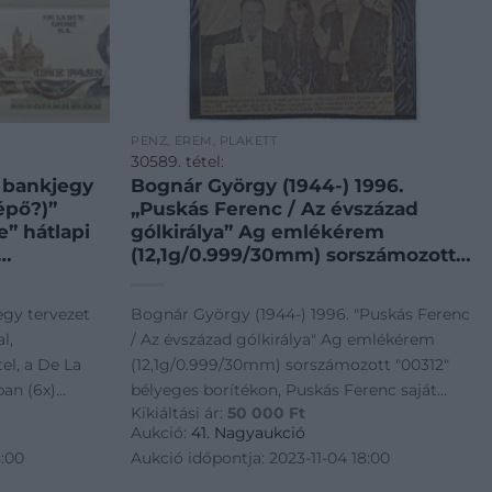
PÉNZ, ÉREM, PLAKETT
30589. tétel:
s bankjegy
Bognár György (1944-) 1996.
épő?)”
„Puskás Ferenc / Az évszázad
” hátlapi
gólkirálya” Ag emlékérem
(12,1g/0.999/30mm) sorszámozott
ában (6x)
„00312” bélyeges borítékon,
 ~2000.
Puskás Ferenc saját kezű
egy tervezet
Bognár György (1944-) 1996. "Puskás Ferenc
e with
aláírásával T:PP kis patina /
l,
/ Az évszázad gólkirálya" Ag emlékérem
 print, with
Hungary 1996. „Puskás Ferenc / Az
el, a De La
(12,1g/0.999/30mm) sorszámozott "00312"
évszázad gólkirálya (Fer
an (6x)
bélyeges borítékon, Puskás Ferenc saját
Kikiáltási ár:
50 000
Ft
 One-sided
kezű aláírásával T:PP kis patina / Hungary
Aukció:
41. Nagyaukció
s a ticket?)"
1996. "Puskás Ferenc / Az évszázad gólkirálya
8:00
Aukció időpontja: 2023-11-04 18:00
(Fer