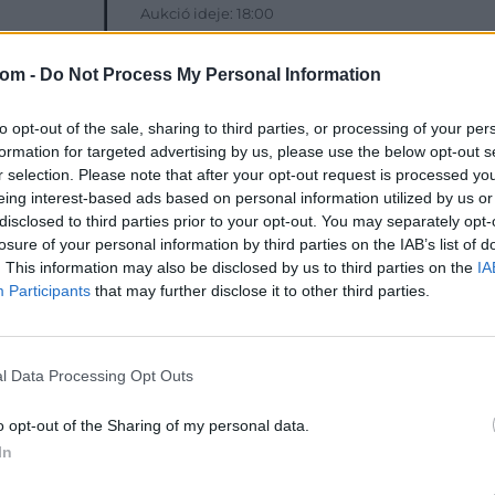
Aukció ideje: 18:00
Aukció helye:
http://www.darabanth.com
com -
Do Not Process My Personal Information
Tételszám: 30515
to opt-out of the sale, sharing to third parties, or processing of your per
Eladó adatai
formation for targeted advertising by us, please use the below opt-out s
r selection. Please note that after your opt-out request is processed y
Eladó:
Dar
eing interest-based ads based on personal information utilized by us or
Cím: Csonk
disclosed to third parties prior to your opt-out. You may separately opt-
Darabanth 
losure of your personal information by third parties on the IAB’s list of
Budapest
. This information may also be disclosed by us to third parties on the
IA
Andrássy út
Participants
that may further disclose it to other third parties.
1061
Telefon: 31
Weboldal:
l Data Processing Opt Outs
o opt-out of the Sharing of my personal data.
In
Bemutatkozás: A tételek a leütési ár + 25% jutal
személyesen veszik át, a vevő a postaköltség, bizto