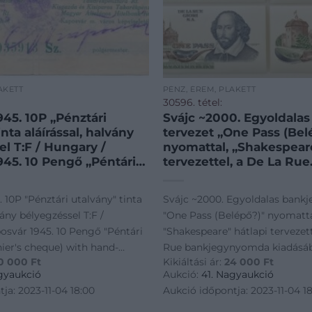
AKETT
PÉNZ, ÉREM, PLAKETT
30596. tétel:
45. 10P „Pénztári
Svájc ~2000. Egyoldala
inta aláírással, halvány
tervezet „One Pass (Bel
l T:F / Hungary /
nyomattal, „Shakespeare
945. 10 Pengő „Péntári
tervezettel, a De La Rue
Cashier’s cheque) with
bankjegynyomda kiadás
en signature and faint
T:UNC,AU / Switzerland
 10P "Pénztári utalvány" tinta
Svájc ~2000. Egyoldalas bankj
n C:F Adamo KAP-2.1.1
One-sided test banknot
vány bélyegzéssel T:F /
"One Pass (Belépő?)" nyomatta
„One Pass (as a ticket?)”
osvár 1945. 10 Pengő "Péntári
"Shakespeare" hátlapi tervezett
„Shake
ier's cheque) with hand-
Rue bankjegynyomda kiadásáb
0 000
Ft
Kikiáltási ár:
24 000
Ft
ure and faint cancellation C:F
T:UNC,AU / Switzerland ~2000.
gyaukció
Aukció:
41. Nagyaukció
.1
test banknote with "One Pass (a
ja: 2023-11-04 18:00
Aukció időpontja: 2023-11-04 1
print, with "Shake