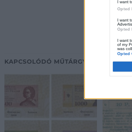
I want t
Opted 
I want 
Advertis
Opted 
I want t
of my P
was col
Opted 
KAPCSOLÓDÓ MŰTÁRGYAK