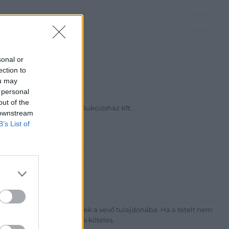
sonal or
ection to
ou may
abanth Kft
 personal
a Krisztián
out of the
Bélyegkereskedelmi és Aukciósház Kft.
 downstream
B’s List of
 16.
7-4757, 266-4154, 318-4035
http://darabanth.com
ék megfizetése után kerülnek a vevő tulajdonába. Ha a tételt nem
sítási díj megfizetésére is köteles.