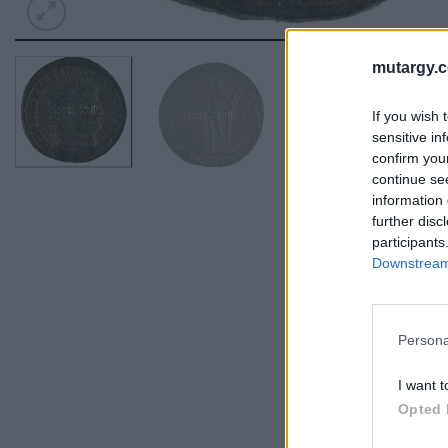
mutargy.
If you wish 
sensitive in
confirm you
continue se
information 
further disc
participants
Downstream 
Persona
I want t
Opted 