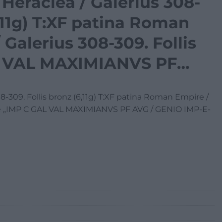
Heraclea / Galerius 308-
6,11g) T:XF patina Roman
 Galerius 308-309. Follis
L VAL MAXIMIANVS PF
RATORIS” (6,11g) C:XF
8-309. Follis bronz (6,11g) T:XF patina Roman Empire /
onze „IMP C GAL VAL MAXIMIANVS PF AVG / GENIO IMP-E-