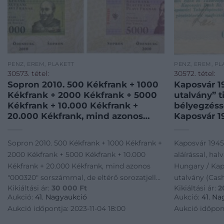
PÉNZ, ÉREM, PLAKETT
PÉNZ, ÉREM, PL
30573. tétel:
30572. tétel:
Sopron 2010. 500 Kékfrank + 1000
Kaposvár 19
Kékfrank + 2000 Kékfrank + 5000
utalvány” t
Kékfrank + 10.000 Kékfrank +
bélyegzésse
20.000 Kékfrank, mind azonos
Kaposvár 1
„000320” sorszámmal, de eltérő
utalvány (
sorozatjellel, teljes sor, minden
hand-writt
Sopron 2010. 500 Kékfrank + 1000 Kékfrank +
Kaposvár 1945.
bankjegy az eredeti, kibocsátáskori
cancellatio
2000 Kékfrank + 5000 Kékfrank + 10.000
aláírással, hal
díszcsomagolásában T:UNC / Hung
Kékfrank + 20.000 Kékfrank, mind azonos
Hungary / Kap
"000320" sorszámmal, de eltérő sorozatjellel,
utalvány (Cash
Kikiáltási ár:
30 000
Ft
Kikiáltási ár:
2
teljes sor, minden bankjegy az eredeti,
written signat
Aukció:
41. Nagyaukció
Aukció:
41. Na
kibocsátáskori díszcsomagolásában T:UNC /
Adamo KAP-2.1
Aukció időpontja: 2023-11-04 18:00
Aukció időpont
Hung