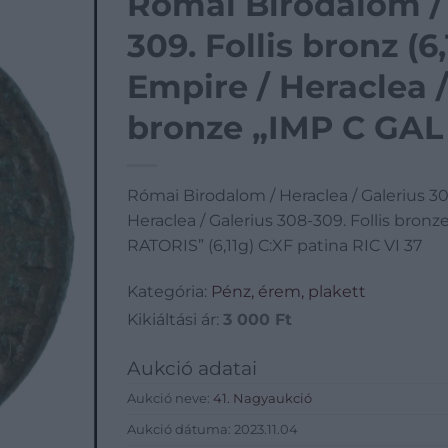
Római Birodalom / 
309. Follis bronz (
Empire / Heraclea /
bronze „IMP C GA
AVG / GENIO IMP-E-
Római Birodalom / Heraclea / Galerius 30
patina RIC VI 37
Heraclea / Galerius 308-309. Follis br
RATORIS” (6,11g) C:XF patina RIC VI 37
Kategória:
Pénz, érem, plakett
Kikiáltási ár:
3 000
Ft
Aukció adatai
Aukció neve:
41. Nagyaukció
Aukció dátuma: 2023.11.04