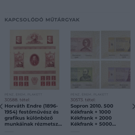
KAPCSOLÓDÓ MŰTÁRGYAK
PÉNZ, ÉREM, PLAKETT
PÉNZ, ÉREM, PLAKETT
30588. tétel:
30573. tétel:
Horváth Endre (1896-
Sopron 2010. 500
1954) festőművész és
Kékfrank + 1000
grafikus különböző
Kékfrank + 2000
munkáinak rézmetszet
Kékfrank + 5000
tervei egy lapon, közte
Kékfrank + 10.000