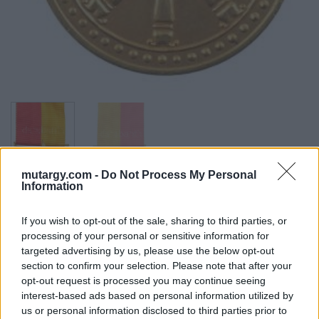
32984. tétel:
mutargy.com -
Do Not Process My Personal
Information
Thaiföld 1957. ’25.
Buddhista Évszázad
If you wish to opt-out of the sale, sharing to third parties, or
processing of your personal or sensitive information for
Ünnepi Emlékérem’
targeted advertising by us, please use the below opt-out
section to confirm your selection. Please note that after your
aranyozott Br kitüntetés
opt-out request is processed you may continue seeing
interest-based ads based on personal information utilized by
mellszalagon T:2 patina
us or personal information disclosed to third parties prior to