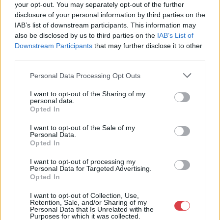
your opt-out. You may separately opt-out of the further
Thaiföld 1957. ’25. Buddhista Évszázad Ünnepi
Thailand 1957. ’25th
disclosure of your personal information by third parties on the
Emlékérem’ aranyozott Br kitüntetés mellszalagon
IAB’s list of downstream participants. This information may
Buddhist Century
T:2 patina Thailand 1957. ’25th Buddhist Century
also be disclosed by us to third parties on the
IAB’s List of
Celebration Medal’ gilt Br decoration on ribbon C:XF
Downstream Participants
that may further disclose it to other
Celebration Medal’ gilt
third parties.
patina<a
href="https://www.darabanth.com/hu/gyorsarv
Br decoration on ribbon
Personal Data Processing Opt Outs
C:XF patina
Kategória:
Pénz, érem, plakett
I want to opt-out of the Sharing of my
personal data.
Kikiáltási ár:
2 000
Ft
Opted In
I want to opt-out of the Sale of my
Aukció adatai
Personal Data.
Opted In
Aukció neve:
422. Online auction
I want to opt-out of processing my
Tételszám: 32984
Personal Data for Targeted Advertising.
Opted In
Eladó adatai
I want to opt-out of Collection, Use,
Retention, Sale, and/or Sharing of my
Personal Data that Is Unrelated with the
Eladó:
Darabanth Kft
Purposes for which it was collected.