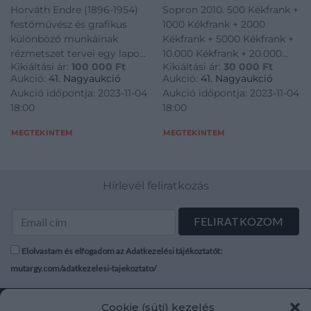
1940. 2P hátlapi terv,
Kékfrank + 20.000
Horváth Endre (1896-1954)
Sopron 2010. 500 Kékfrank +
Vajdahunyad vár, Szent
Kékfrank, mind azonos
festőművész és grafikus
1000 Kékfrank + 2000
Imre bélyegterv
„000320” sorszámmal,
különböző munkáinak
Kékfrank + 5000 Kékfrank +
(344x285mm) T:AU
de eltérő sorozatjellel,
rézmetszet tervei egy lapon,
10.000 Kékfrank + 20.000
sarokhajlás, folt /
teljes sor, minden
Kikiáltási ár:
100 000
Ft
Kikiáltási ár:
30 000
Ft
közte 1940. 2P hátlapi terv,
Kékfrank, mind azonos
Several copperplate
bankjegy az eredeti,
Aukció:
41. Nagyaukció
Aukció:
41. Nagyaukció
Vajdahunyad vár, Szent Imre
"000320" sorszámmal, de
designs on one sheet
kibocsátáskori
Aukció időpontja: 2023-11-04
Aukció időpontja: 2023-11-04
bélyegterv (344x285mm)
eltérő sorozatjellel, teljes
of Hungari
díszcsomagolásában
18:00
18:00
T:AU sarokhajlás, folt /
sor, minden bankjegy az
T:UNC / Hung
Several copperplate designs
eredeti, kibocsátáskori
MEGTEKINTEM
MEGTEKINTEM
on one sheet of Hungari
díszcsomagolásában T:UNC
/ Hung
Hírlevél feliratkozás
Elolvastam és elfogadom az Adatkezelési tájékoztatót:
mutargy.com/adatkezelesi-tajekoztato/
Rólunk
Áraink
Cookie (süti) kezelés