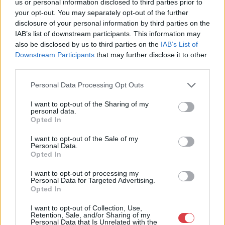
us or personal information disclosed to third parties prior to
Aukció ideje: 18:00
your opt-out. You may separately opt-out of the further
Aukció helye: 1055 Budapest, Falk Miksa utca 24-26.
disclosure of your personal information by third parties on the
IAB’s list of downstream participants. This information may
Tételszám: 284
also be disclosed by us to third parties on the
IAB’s List of
Downstream Participants
that may further disclose it to other
Eladó adatai
third parties.
Eladó:
Biksady Galéria
Personal Data Processing Opt Outs
Cím: Törő Tamás
I want to opt-out of the Sharing of my
Biksady Galéria Kft.
personal data.
1055, Budapest, Falk Miksa u.
Opted In
24-26.
I want to opt-out of the Sale of my
Telefon: 061/784-1111 061/780-
Personal Data.
9307
Opted In
Weboldal:
I want to opt-out of processing my
http://www.biksady.com
Personal Data for Targeted Advertising.
Opted In
GALÉRIA TOVÁBBI MŰTÁRGYAI
I want to opt-out of Collection, Use,
Retention, Sale, and/or Sharing of my
Personal Data that Is Unrelated with the