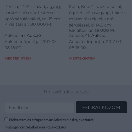
Perzsa, 12-14. század, agyag,
Itália, Kr.e. 4. század körül,
türkizszínű máz festéssel,
égetett vörösagyag, fekete
apró sérülésekkel, m: 15 cm
mázas részekkel, apró
Kikiáltási ár:
80 000
Ft
sérüléssel, d: 14,5 cm
Kikiáltási ár:
16 000
Ft
Aukció:
41. Aukció
Aukció:
41. Aukció
Aukció időpontja: 2017-03-
Aukció időpontja: 2017-03-
08 18:00
08 18:00
MEGTEKINTEM
MEGTEKINTEM
Hírlevél feliratkozás
Elolvastam és elfogadom az Adatkezelési tájékoztatót:
mutargy.com/adatkezelesi-tajekoztato/