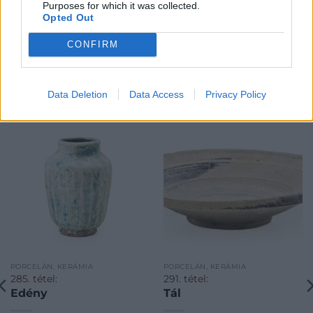
Purposes for which it was collected.
Opted Out
CONFIRM
KAPCSOLÓDÓ MŰTÁRGYAK
Data Deletion
Data Access
Privacy Policy
PORCELÁN, KERÁMIA
PORCELÁN, KERÁMIA
285. tétel:
291. tétel:
Edény
Tál