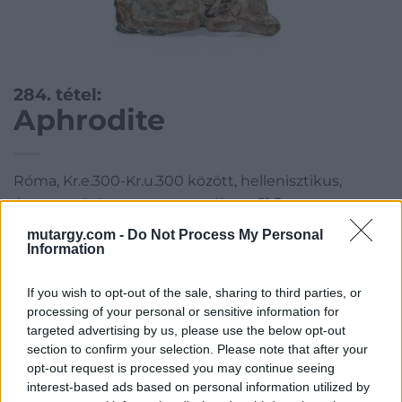
284. tétel:
Aphrodite
Róma, Kr.e.300-Kr.u.300 között, hellenisztikus,
égetett vörösagyag, restaurált, m: 21,5 cm
mutargy.com -
Do Not Process My Personal
Kategória:
Porcelán, kerámia
Information
Kikiáltási ár:
110 000
Ft
If you wish to opt-out of the sale, sharing to third parties, or
processing of your personal or sensitive information for
Aukció adatai
targeted advertising by us, please use the below opt-out
section to confirm your selection. Please note that after your
Aukció neve:
41. Aukció
opt-out request is processed you may continue seeing
Aukció dátuma: 2017.03.08
interest-based ads based on personal information utilized by