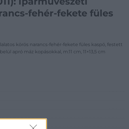
011): Iparművészeti
rancs-fehér-fekete füles
llalatos körös narancs-fehér-fekete füles kaspó, festett
),belül apró máz kopásokkal, m:11 cm, 11×13,5 cm