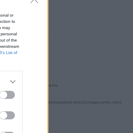
sonal or
ection to
ou may
ró Galéria
 personal
 Dániel
out of the
l E.V.
 downstream
B’s List of
6209447595
http://www.passagegaleria.hu
vészeti, iparművészeti alkotásokkal és különleges antik, retró