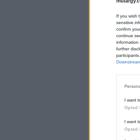
mutargy.
If you wish 
sensitive in
confirm you
continue se
information 
further disc
participants
Downstream 
Persona
I want t
Opted 
I want t
Opted 