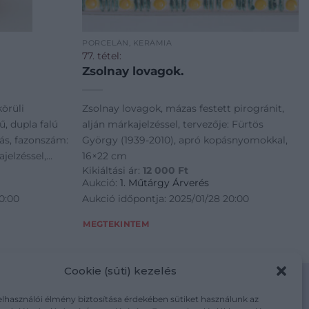
PORCELÁN, KERÁMIA
77. tétel:
Zsolnay lovagok.
körüli
Zsolnay lovagok, mázas festett pirogránit,
ű, dupla falú
alján márkajelzéssel, tervezője: Fürtös
zás, fazonszám:
György (1939-2010), apró kopásnyomokkal,
ajelzéssel,
16×22 cm
Kikiáltási ár:
12 000
Ft
Aukció:
1. Műtárgy Árverés
0:00
Aukció időpontja: 2025/01/28 20:00
MEGTEKINTEM
Cookie (süti) kezelés
elhasználói élmény biztosítása érdekében sütiket használunk az