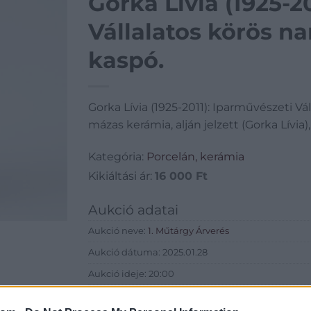
Gorka Lívia (1925-2
Vállalatos körös na
kaspó.
Gorka Lívia (1925-2011): Iparművészeti Vá
mázas kerámia, alján jelzett (Gorka Lívia
Kategória:
Porcelán, kerámia
Kikiáltási ár:
16 000
Ft
Aukció adatai
Aukció neve:
1. Műtárgy Árverés
Aukció dátuma: 2025.01.28
Aukció ideje: 20:00
Aukció helye:
https://valient.hu