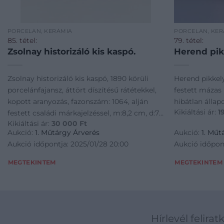
PORCELÁN, KERÁMIA
PORCELÁN, KER
85. tétel:
79. tétel:
Zsolnay historizáló kis kaspó.
Herend pik
Zsolnay historizáló kis kaspó, 1890 körüli
Herend pikkely
porcelánfajansz, áttört díszítésű rátétekkel,
festett mázas p
kopott aranyozás, fazonszám: 1064, alján
hibátlan állap
Kikiáltási ár:
1
festett családi márkajelzéssel, m:8,2 cm, d:7-
Kikiáltási ár:
30 000
Ft
14 cm
Aukció:
1. Műtárgy Árverés
Aukció:
1. Műt
Aukció időpontja: 2025/01/28 20:00
Aukció időpont
MEGTEKINTEM
MEGTEKINTEM
Hírlevél felirat