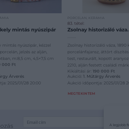
ÁMIA
PORCELÁN, KERÁMIA
83. tétel:
kely mintás nyúszipár
Zsolnay historizáló váza.
 mintás nyúszipár, kézzel
Zsolnay historizáló váza, 1890 
orcelán, jelzés az alján,
porcelánfajansz, áttört díszítés
otban, m:8,5 cm, 4,5×7,5 cm
test, restaurált, kopott aranyo
9 000
Ft
2210, alján festett családi márk
Kikiáltási ár:
190 000
Ft
m:22,5 cm, d:14-17 cm
árgy Árverés
Aukció:
1. Műtárgy Árverés
ja: 2025/01/28 20:00
Aukció időpontja: 2025/01/28 2
MEGTEKINTEM
kozás
A legjobb f