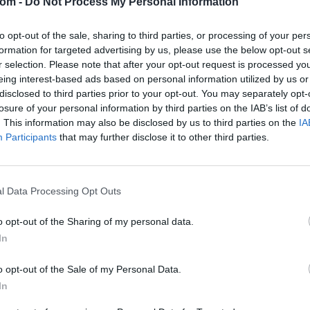
com -
Do Not Process My Personal Information
Tételszám: 53
to opt-out of the sale, sharing to third parties, or processing of your per
Eladó adatai
formation for targeted advertising by us, please use the below opt-out s
r selection. Please note that after your opt-out request is processed y
Eladó:
Képí
eing interest-based ads based on personal information utilized by us or
Cím: Ozoli
disclosed to third parties prior to your opt-out. You may separately opt-
Ozoli Dánie
losure of your personal information by third parties on the IAB’s list of
Budapest
. This information may also be disclosed by us to third parties on the
IA
Képíró u.5.
Participants
that may further disclose it to other third parties.
Fsz./2.
1053
Telefon: 0
l Data Processing Opt Outs
Weboldal:
o opt-out of the Sharing of my personal data.
In
Bemutatkozás: Belváros szívében kortárs képzőmű
művészi tárgyakkal várjuk szeretettel.
o opt-out of the Sale of my Personal Data.
GALÉRIA TOVÁBBI MŰTÁRGYAI
In