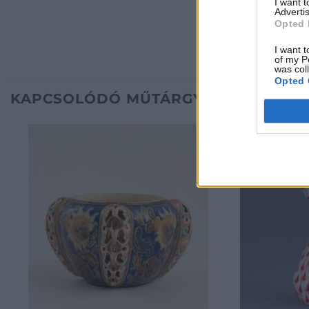
I want 
Advertis
Opted 
I want t
of my P
was col
Opted 
KAPCSOLÓDÓ MŰTÁRGYAK