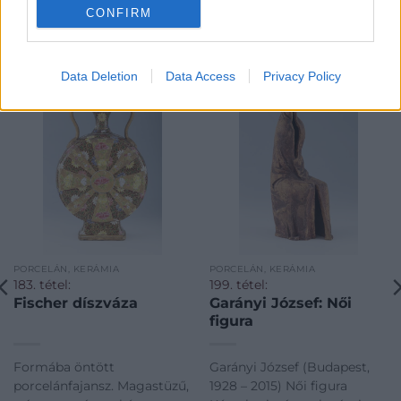
CONFIRM
KAPCSOLÓDÓ MŰTÁRGYAK
Data Deletion
Data Access
Privacy Policy
PORCELÁN, KERÁMIA
PORCELÁN, KERÁMIA
183. tétel:
199. tétel:
Fischer díszváza
Garányi József: Női
figura
Formába öntött
Garányi József (Budapest,
porcelánfajansz. Magastüzű,
1928 – 2015) Női figura