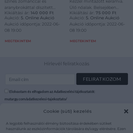
színes zománccal és
Kézzel mintázott kerámia.
aranybrokáttal díszített
Ülő nőalak. Belsejében
Kikiáltási ár:
140 000
Ft
Kikiáltási ár:
75 000
Ft
felületén rózsa és
jelzett: masszába karcolt
Aukció:
5. Online Aukció
Aukció:
5. Online Aukció
virágdíszek. Talpperemén
Garányi. M.: 22 cm.
Aukció időpontja: 2022-06-
Aukció időpontja: 2022-06-
hajszálrepedt. Alján jelzett:
08 19:00
08 19:00
masszába nyomott F J és
141 (formaszám), ill.
MEGTEKINTEM
MEGTEKINTEM
bekarcolt "é" betű, valamint
arannyal festett D
Hírlevél feliratkozás
Elolvastam és elfogadom az Adatkezelési tájékoztatót:
mutargy.com/adatkezelesi-tajekoztato/
Cookie (süti) kezelés
Rólunk
Áraink
Médiaajánlat
ÁSZF
A legjobb felhasználói élmény biztosítása érdekében sütiket
Karrier
Adatvédelem
használunk az eszközinformációk tárolására és/vagy elérésére. Ezen