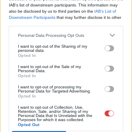
Telefon: (06 1) 331 0513
IAB’s list of downstream participants. This information may
also be disclosed by us to third parties on the
IAB’s List of
Weboldal:
http://bav-art.hu
Downstream Participants
that may further disclose it to other
Bemutatkozás: Az ország legnagyobb múltú, 240 esztendeje
third parties.
jogfolytonosan működő magyar vállalkozásaként a BÁV ZRt.
óriási tapasztalatával, szakmai tekintélyével és
Personal Data Processing Opt Outs
megbízhatóságával hagyományosan a magyar
műkereskedelem meghatározó szereplője. A 2007-ben
I want to opt-out of the Sharing of my
personal data.
megújult BÁV Aukciósház mára a magyarországi
Opted In
műkereskedelem egyik legfontosabb színterévé, kereskedelmi
és árverési központtá vált. . Hazánk legnagyobb
I want to opt-out of the Sale of my
műkereskedelmi üzlethálózatával rendelkező BÁV ZRt.
Personal Data.
felkészült munkatársai a hét hat napján állnak a műtárgyat
Opted In
eladni, vagy venni kívánók rendelkezésére.
I want to opt-out of processing my
Personal Data for Targeted Advertising.
GALÉRIA TOVÁBBI MŰTÁRGYAI
Opted In
I want to opt-out of Collection, Use,
Retention, Sale, and/or Sharing of my
Personal Data that Is Unrelated with the
Purposes for which it was collected.
Opted Out