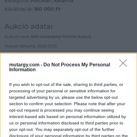
Kategória:
Porcelán, kerámia
Kikiáltási ár:
160 000
Ft
Aukció adatai
Aukció neve:
BÁV Karácsonyi Online Aukció
Aukció dátuma: 2020.12.10
Aukció ideje: 17:00
mutargy.com -
Do Not Process My Personal
Aukció helye:
http://www.axioart.com
Information
Tételszám: 151
If you wish to opt-out of the sale, sharing to third parties, or
processing of your personal or sensitive information for
Eladó adatai
targeted advertising by us, please use the below opt-out
section to confirm your selection. Please note that after your
Eladó:
BÁV ART Aukciósház és
opt-out request is processed you may continue seeing
Galéria
interest-based ads based on personal information utilized by
Cím: BÁV ZRt.
us or personal information disclosed to third parties prior to
1027 Budapest, Csalogány u.
your opt-out. You may separately opt-out of the further
23-33.
disclosure of your personal information by third parties on the