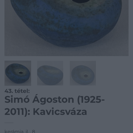
43. tétel:
Simó Ágoston (1925-
2011): Kavicsváza
kerámia, jl, , 8