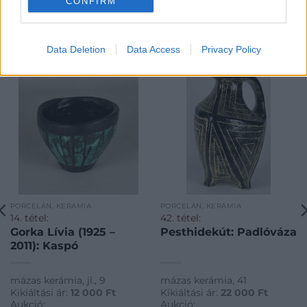
CONFIRM
KAPCSOLÓDÓ MŰTÁRGYAK
Data Deletion
Data Access
Privacy Policy
PORCELÁN, KERÁMIA
PORCELÁN, KERÁMIA
14. tétel:
42. tétel:
Gorka Lívia (1925 –
Pesthidekút: Padlóváza
2011): Kaspó
mázas kerámia, jl., 9
mázas kerámia, 41
Kikiáltási ár:
12 000
Ft
Kikiáltási ár:
22 000
Ft
Aukció:
Aukció: