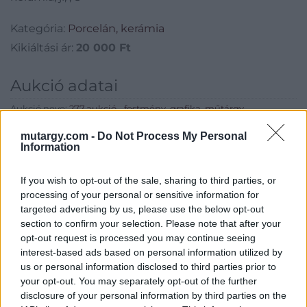
Kategória:
Porcelán, kerámia
Kikiáltási ár:
20 000
Ft
Aukció adatai
Aukció neve:
277.aukció - festmény, grafika, műtárgy
Aukció dátuma: 2024.01.17
mutargy.com -
Do Not Process My Personal
Information
Aukció ideje: 18:00
Aukció helye: II. Zsigmond tér 8.
If you wish to opt-out of the sale, sharing to third parties, or
Tételszám: 43
processing of your personal or sensitive information for
targeted advertising by us, please use the below opt-out
section to confirm your selection. Please note that after your
Eladó adatai
opt-out request is processed you may continue seeing
interest-based ads based on personal information utilized by
Eladó:
Műgyűjtők Háza Kft.
us or personal information disclosed to third parties prior to
your opt-out. You may separately opt-out of the further
Cím: Dudás Attila
disclosure of your personal information by third parties on the
Műgyűjtők Háza kft.