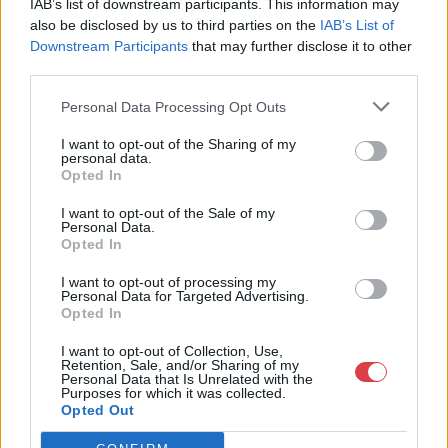
Budapest
IAB’s list of downstream participants. This information may
1023.Bp. Zsigmond tér 11.
also be disclosed by us to third parties on the
IAB’s List of
1023
Downstream Participants
that may further disclose it to other
third parties.
Telefon: 18008123
Weboldal:
Personal Data Processing Opt Outs
http://www.mugyujtokhaza.hu
I want to opt-out of the Sharing of my
Bemutatkozás: 2013 nyarán nyitottuk meg Galériánkat
personal data.
Opted In
Budapesten, a II. kerületben. Célunk, hogy az eladók optimális
áron, gyorsan találjanak vevőt műtárgyaikra, az eladók pedig
I want to opt-out of the Sale of my
rendszeresen tudják gazdagítani gyűjteményüket változatos
Personal Data.
kínálatunkból. Ezért is rendezünk minden második héten,
Opted In
szerda esténként online árverést! Kedd-től péntek-ig 11.00-este
18.00 óráig várjuk szeretettel az érdeklődőket.
I want to opt-out of processing my
Personal Data for Targeted Advertising.
Opted In
GALÉRIA TOVÁBBI MŰTÁRGYAI
I want to opt-out of Collection, Use,
Retention, Sale, and/or Sharing of my
Personal Data that Is Unrelated with the
Purposes for which it was collected.
Opted Out