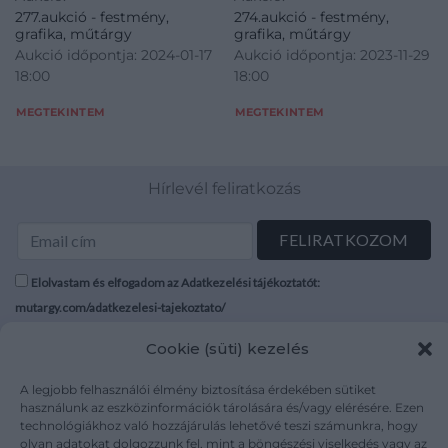
277.aukció - festmény,
274.aukció - festmény,
grafika, műtárgy
grafika, műtárgy
Aukció időpontja: 2024-01-17
Aukció időpontja: 2023-11-29
18:00
18:00
MEGTEKINTEM
MEGTEKINTEM
Hírlevél feliratkozás
Elolvastam és elfogadom az Adatkezelési tájékoztatót:
mutargy.com/adatkezelesi-tajekoztato/
Cookie (süti) kezelés
Rólunk
Áraink
Médiaajánlat
ÁSZF
A legjobb felhasználói élmény biztosítása érdekében sütiket
Karrier
Adatvédelem
használunk az eszközinformációk tárolására és/vagy elérésére. Ezen
technológiákhoz való hozzájárulás lehetővé teszi számunkra, hogy
Kapcsolat
Impresszum
olyan adatokat dolgozzunk fel, mint a böngészési viselkedés vagy az