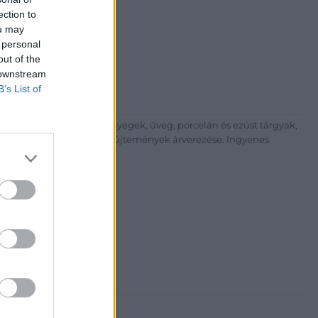
i Galéria és Aukciósház
ection to
ou may
árta
 personal
ia és Aukciósház Kft.
out of the
 Balaton utca 8.
 downstream
475 6000 +361 4756005
B’s List of
p://www.nagyhazi.hu
űtárgyak, bútorok, szőnyegek, üveg, porcelán és ezüst tárgyak,
ionálása. Hagyatékok és gyűjtemények árverezése. Ingyenes
atos.