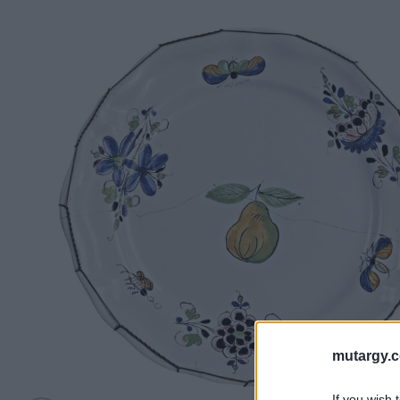
mutargy.
If you wish 