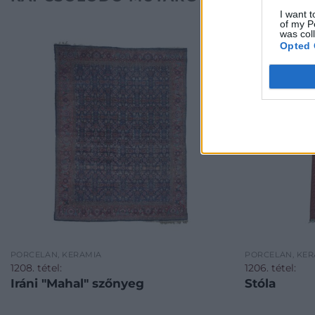
I want t
of my P
was col
Opted 
PORCELÁN, KERÁMIA
PORCELÁN, KER
1208. tétel:
1206. tétel:
Iráni "Mahal" szőnyeg
Stóla