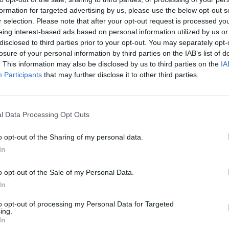
Eladó:
Nagyház
formation for targeted advertising by us, please use the below opt-out s
r selection. Please note that after your opt-out request is processed y
Cím: Müller M
eing interest-based ads based on personal information utilized by us or
Nagyházi Galér
disclosed to third parties prior to your opt-out. You may separately opt-
1055 Budapest,
losure of your personal information by third parties on the IAB’s list of
Telefon: +361 
. This information may also be disclosed by us to third parties on the
IA
Weboldal:
htt
Participants
that may further disclose it to other third parties.
Bemutatkozás: Magas színvonalú festmények és m
ékszerek, néprajzi tárgyak értékesítése és aukc
értékbecslés. Árveréseinkre a tárgyfelvétel folyam
l Data Processing Opt Outs
GALÉRIA TOVÁBBI MŰTÁRGYAI
o opt-out of the Sharing of my personal data.
In
o opt-out of the Sale of my Personal Data.
In
to opt-out of processing my Personal Data for Targeted
ing.
In