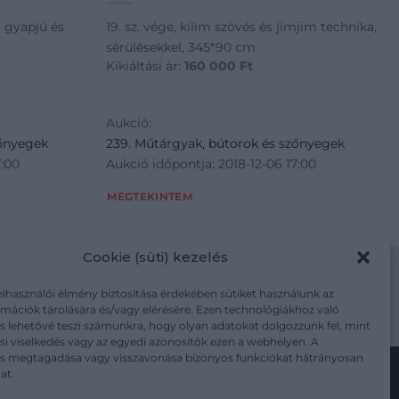
t, gyapjú és
19. sz. vége, kilim szövés és jimjim technika,
sérülésekkel, 345*90 cm
Kikiáltási ár:
160 000
Ft
Aukció:
zőnyegek
239. Műtárgyak, bútorok és szőnyegek
7:00
Aukció időpontja: 2018-12-06 17:00
MEGTEKINTEM
Cookie (süti) kezelés
elhasználói élmény biztosítása érdekében sütiket használunk az
mációk tárolására és/vagy elérésére. Ezen technológiákhoz való
m/adatkezelesi-tajekoztato/
s lehetővé teszi számunkra, hogy olyan adatokat dolgozzunk fel, mint
i viselkedés vagy az egyedi azonosítók ezen a webhelyen. A
ás megtagadása vagy visszavonása bizonyos funkciókat hátrányosan
at.
Kövesse a műtárgy.com-ot