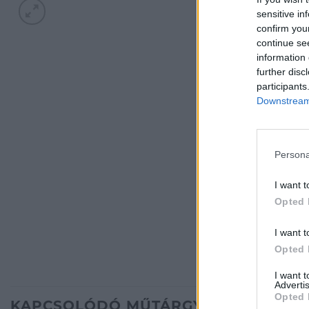
sensitive in
confirm you
continue se
information 
further disc
participants
Downstream 
Persona
I want t
Opted 
I want t
Opted 
I want 
Advertis
Opted 
KAPCSOLÓDÓ MŰTÁRGYAK