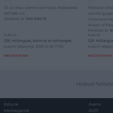
20. sz. eleje, szenné csomózás, kopásokkal,
Pakisztán (Kasm
393*286 cm
szövött gyapjú
Kikiáltási ár:
340 000
Ft
Victoriana Ma
Shawls of Pai
Kikiáltási ár:
8
Aukció:
Aukció:
239. Műtárgyak, bútorok és szőnyegek
239. Műtárgya
Aukció időpontja: 2018-12-06 17:00
Aukció időpont
MEGTEKINTEM
MEGTEKINTEM
Hírlevél felirat
Rólunk
Áraink
Médiaajánlat
ÁSZF