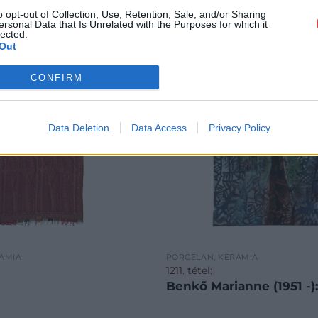
o opt-out of Collection, Use, Retention, Sale, and/or Sharing
ersonal Data that Is Unrelated with the Purposes for which it
lected.
Out
CONFIRM
Data Deletion
Data Access
Privacy Policy
ÁMIA
PORCELÁN, KERÁMIA
1211. tétel:
Benkő Marianne (1951 -)