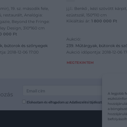
ir), 19. sz. második fele,
j.j.l.: Benkő , kézi szövött kárpi
, restaurált, Analógia:
ezüstszál, 150*110 cm
Kikiáltási ár:
1 800 000
Ft
gazie, Beyond the Fringe:
sley Design, 310*160 cm
0 000
Ft
Aukció:
k, bútorok és szőnyegek
239. Műtárgyak, bútorok és s
ja: 2018-12-06 17:00
Aukció időpontja: 2018-12-06 1
MEGTEKINTEM
kozás
A legjobb f
eszközinfor
Elolvastam és elfogadom az Adatkezelési tájékoztatót: mutargy.co
hozzájárulá
a böngészés
hozzájárul
befolyásolh