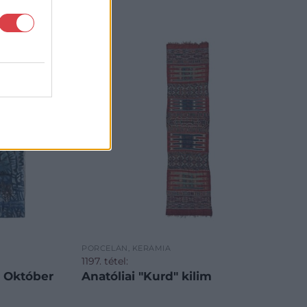
PORCELÁN, KERÁMIA
1197. tétel:
: Október
Anatóliai "Kurd" kilim