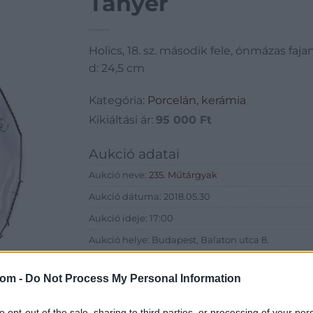
Tányér
Holics, 18. sz. második fele, ónmázas fajan
d: 24,5 cm
Kategória:
Porcelán, kerámia
Kikiáltási ár:
95 000
Ft
Aukció adatai
Aukció neve:
235. Műtárgyak
Aukció dátuma: 2018.05.30
Aukció ideje: 17:00
Aukció helye: Budapest, Balaton utca 8.
Tételszám: 858
com -
Do Not Process My Personal Information
Eladó adatai
to opt-out of the sale, sharing to third parties, or processing of your per