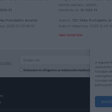
kettős osztatú. Jelzett.
 000
Ft
Kikiáltási ár:
10 000
Ft
ike Portobello árverés
Aukció:
120. Mike Portobello á
ja: 2023-12-03 18:00
Aukció időpontja: 2023-12-03 1
MEGTEKINTEM
kozás
A legjobb f
eszközinfor
Elolvastam és elfogadom az Adatkezelési tájékoztatót: mutargy.co
hozzájárulá
a böngészés
hozzájárul
befolyásolh
em
ELF
m