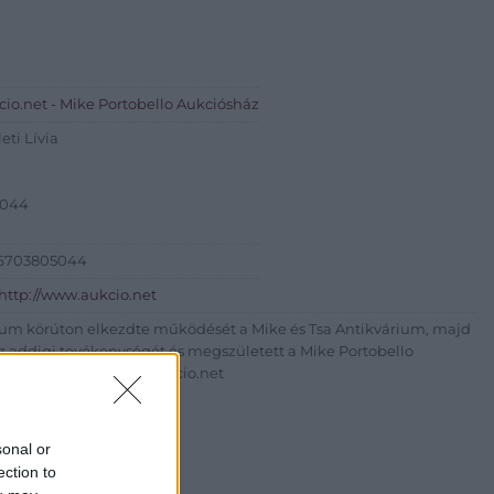
io.net - Mike Portobello Aukciósház
eti Lívia
5044
+36703805044
http://www.aukcio.net
um körúton elkezdte működését a Mike és Tsa Antikvárium, majd
az addigi tevékenységét és megszületett a Mike Portobello
uk árverésünket. www.aukcio.net
sonal or
ection to