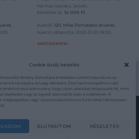
hármas osztatú. Jelzett.
Kikiáltási ár:
14 000
Ft
rverés
Aukció:
120. Mike Portobello árverés
8:00
Aukció időpontja: 2023-12-03 18:00
MEGTEKINTEM
Cookie (süti) kezelés
elhasználói élmény biztosítása érdekében sütiket használunk az
mációk tárolására és/vagy elérésére. Ezen technológiákhoz való
m/adatkezelesi-tajekoztato/
s lehetővé teszi számunkra, hogy olyan adatokat dolgozzunk fel, mint
i viselkedés vagy az egyedi azonosítók ezen a webhelyen. A
ás megtagadása vagy visszavonása bizonyos funkciókat hátrányosan
at.
Kövesse a műtárgy.com-ot
OGADOM
ELUTASÍTOM
RÉSZLETEK