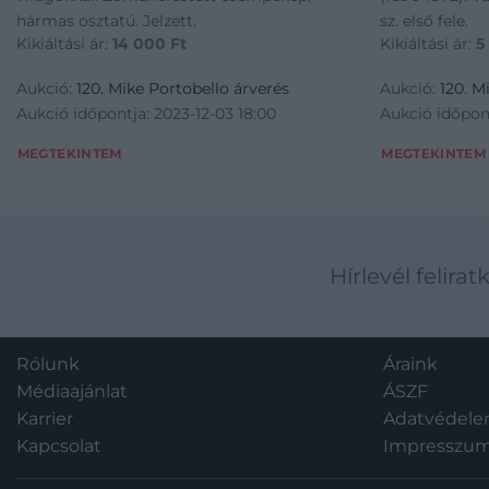
hármas osztatú. Jelzett.
sz. első fele.
Kikiáltási ár:
14 000
Ft
Kikiáltási ár:
5
Aukció:
120. Mike Portobello árverés
Aukció:
120. M
Aukció időpontja: 2023-12-03 18:00
Aukció időpont
MEGTEKINTEM
MEGTEKINTEM
Hírlevél felirat
Rólunk
Áraink
Médiaajánlat
ÁSZF
Karrier
Adatvédel
Kapcsolat
Impresszu