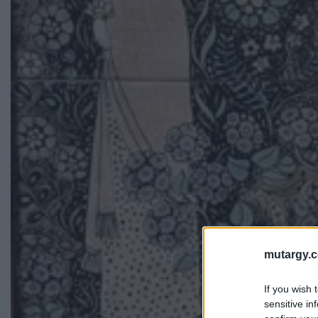
mutargy.
If you wish 
sensitive in