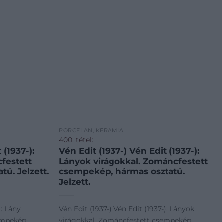
PORCELÁN, KERÁMIA
400. tétel:
 (1937-):
Vén Edit (1937-) Vén Edit (1937-):
festett
Lányok virágokkal. Zománcfestett
ú. Jelzett.
csempekép, hármas osztatú.
Jelzett.
): Lány
Vén Edit (1937-) Vén Edit (1937-): Lányok
empekép,
virágokkal. Zománcfestett csempekép,