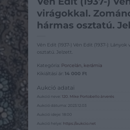
Vén Edit (1937-) Vén
virágokkal. Zomán
hármas osztatú. Jel
Vén Edit (1937-) Vén Edit (1937-): Lány
osztatú. Jelzett.
Kategória:
Porcelán, kerámia
Kikiáltási ár:
14 000
Ft
Aukció adatai
Aukció neve:
120. Mike Portobello árverés
Aukció dátuma: 2023.12.03
Aukció ideje: 18:00
Aukció helye:
https://aukcio.net