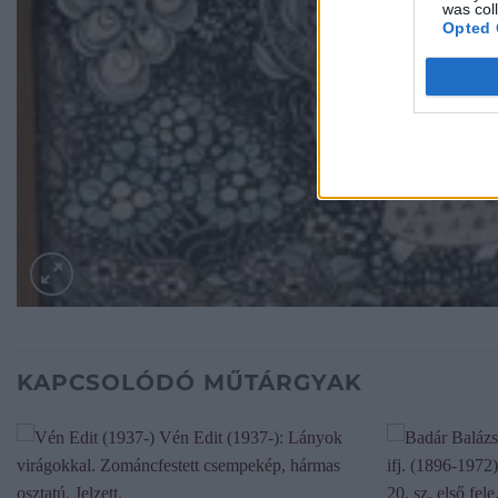
was col
Opted 
KAPCSOLÓDÓ MŰTÁRGYAK