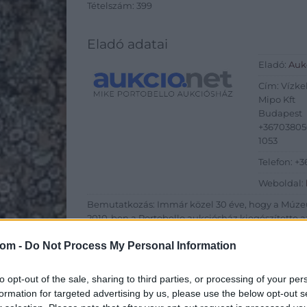
Tételszám: 399
Eladó adatai
Eladó:
Aukc
Cím: Vízkel
Mipo Kft
Budapest
+3670380
1053
Telefon: 
Weboldal:
Bemutatkozás: Immár közel 30 éve, hogy a Múze
2010-ben a Portobello aukciósház kiegészítette 
Aukciósház. 2022-től saját oldalunkon bonyolítj
com -
Do Not Process My Personal Information
GALÉRIA TOVÁBBI MŰTÁRGYAI
to opt-out of the sale, sharing to third parties, or processing of your per
formation for targeted advertising by us, please use the below opt-out s