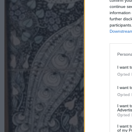
confirm you
continue se
information 
further disc
participants
Downstream 
Persona
I want t
Opted 
I want t
Opted 
I want 
Advertis
Opted 
I want t
of my P