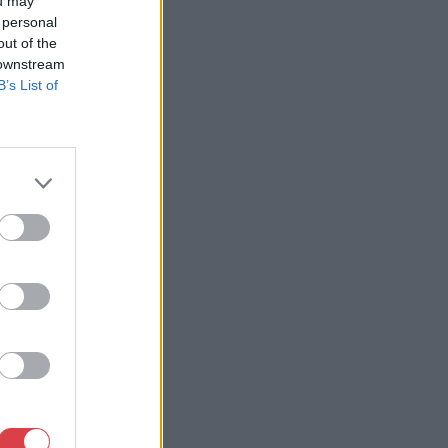
ou may
 personal
out of the
 downstream
B’s List of