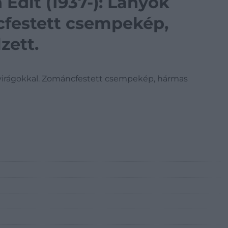
 Edit (1937-): Lányok
cfestett csempekép,
zett.
ok virágokkal. Zománcfestett csempekép, hármas