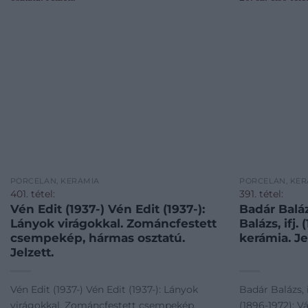
PORCELÁN, KERÁMIA
PORCELÁN, KER
401. tétel:
391. tétel:
Vén Edit (1937-) Vén Edit (1937-):
Badár Baláz
Lányok virágokkal. Zománcfestett
Balázs, ifj.
csempekép, hármas osztatú.
kerámia. Jel
Jelzett.
Vén Edit (1937-) Vén Edit (1937-): Lányok
Badár Balázs, i
virágokkal. Zománcfestett csempekép,
(1896-1972): V