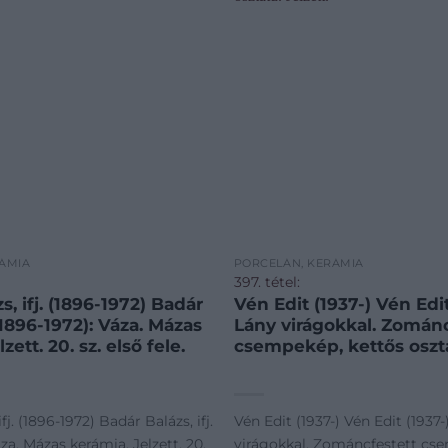
ÁMIA
PORCELÁN, KERÁMIA
397. tétel:
s, ifj. (1896-1972) Badár
Vén Edit (1937-) Vén Edit
 (1896-1972): Váza. Mázas
Lány virágokkal. Zománc
zett. 20. sz. első fele.
csempekép, kettős osztat
fj. (1896-1972) Badár Balázs, ifj.
Vén Edit (1937-) Vén Edit (1937-
áza. Mázas kerámia. Jelzett. 20.
virágokkal. Zománcfestett cs