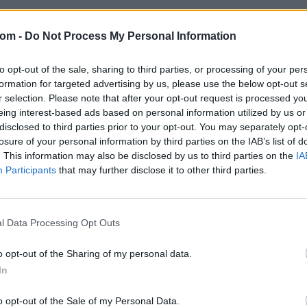
Aukció helye:
http://antiknemvitas.hu/aukcio/778
com -
Do Not Process My Personal Information
Tételszám: 155
to opt-out of the sale, sharing to third parties, or processing of your per
Eladó adatai
formation for targeted advertising by us, please use the below opt-out s
Eladó:
Enteriő
r selection. Please note that after your opt-out request is processed y
eing interest-based ads based on personal information utilized by us or
Cím: Táncos M
disclosed to third parties prior to your opt-out. You may separately opt-
Lalita Fashion 
losure of your personal information by third parties on the IAB’s list of
1131 Budapest, 
. This information may also be disclosed by us to third parties on the
IA
Telefon: +36-1
Participants
that may further disclose it to other third parties.
Weboldal:
http
Bemutatkozás: A maradandó értéket keresők, a retr
megtalál mindent, amivel visszahozhatja a régi i
l Data Processing Opt Outs
és káprázatos tárgyai között. Webáruházunkban 
csemegézhet az igazán értékes, és befektetésre i
o opt-out of the Sharing of my personal data.
találkozhat választékunkkal. Szeretettel várjuk,
In
műtárgyakat.
o opt-out of the Sale of my Personal Data.