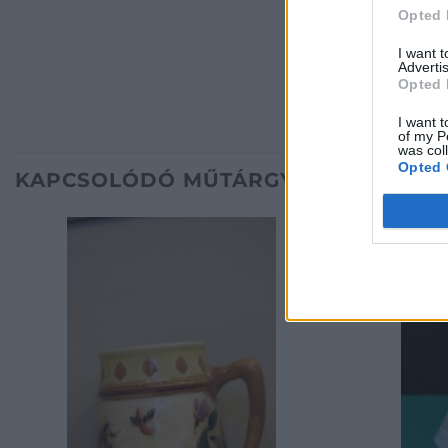
Opted 
I want 
Advertis
Opted 
I want t
of my P
was col
Opted 
KAPCSOLÓDÓ MŰTÁRGYAK