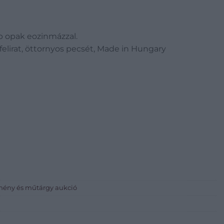
p opak eozinmázzal.
elirat, öttornyos pecsét, Made in Hungary
stmény és műtárgy aukció