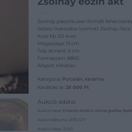
Zsolnay eozin akt
Zsolnay plasztikusan formált fehércseré
Jelzés: maszsába nyomott Zsolnay Pécs f
Kora: kb. 60 éves
Magassága: 15 cm
Talp átmérő: 9 cm
Formaszám: 8860
Állapot: Hibátlan
Kategória:
Porcelán, kerámia
Kikiáltási ár:
25 000
Ft
Aukció adatai
Aukció neve:
Enteriőr Antik 6. online grafika, fe
Aukció dátuma: 2016.12.11
Aukció ideje: 21:00