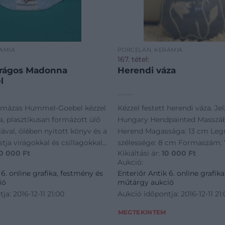
ÁMIA
PORCELÁN, KERÁMIA
167. tétel:
rágos Madonna
Herendi váza
l
s mázas Hummel-Goebel kézzel
Kézzel festett herendi váza. Je
a, plasztikusan formázott ülő
Hungary Hendpainted Masszá
val, ölében nyitott könyv és a
Herend Magassága: 13 cm Le
stja virágokkal és csillagokkal
szélessége: 8 cm Formaszám: 7
0 000
Ft
Kikiáltási ár:
10 000
Ft
paláston masszába nyomott J
Hibátlan
Aukció:
s, máz alatti kék jelz
 6. online grafika, festmény és
Enteriőr Antik 6. online grafik
ió
műtárgy aukció
ja: 2016-12-11 21:00
Aukció időpontja: 2016-12-11 21
MEGTEKINTEM