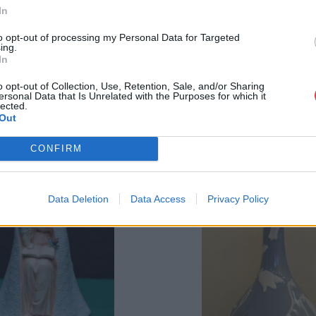
GALÉRIA TOVÁBBI MŰTÁRGYAI
In
to opt-out of processing my Personal Data for Targeted
ing.
In
o opt-out of Collection, Use, Retention, Sale, and/or Sharing
ersonal Data that Is Unrelated with the Purposes for which it
lected.
Out
CONFIRM
Data Deletion
Data Access
Privacy Policy