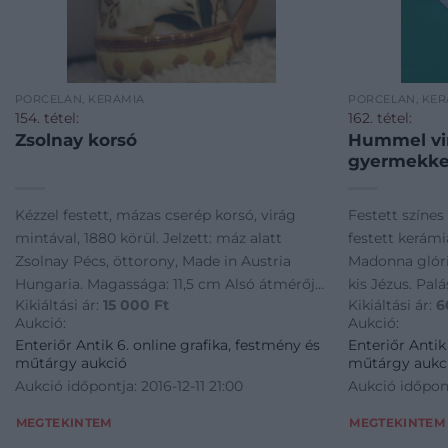
PORCELÁN, KERÁMIA
PORCELÁN, KER
154. tétel:
162. tétel:
Zsolnay korsó
Hummel vi
gyermekke
Kézzel festett, mázas cserép korsó, virág
Festett színe
mintával, 1880 körül. Jelzett: máz alatt
festett kerámi
Zsolnay Pécs, öttorony, Made in Austria
Madonna glóriá
Hungaria. Magassága: 11,5 cm Alsó átmérője:
kis Jézus. Palá
Kikiáltási ár:
15 000
Ft
Kikiáltási ár:
6
9,5 cm Formaszám: 1062 Állapot: Hibátlan
mintázott. A 
Aukció:
Aukció:
M Hummel jelzé
Enteriőr Antik 6. online grafika, festmény és
Enteriőr Antik
műtárgy aukció
műtárgy aukc
Aukció időpontja: 2016-12-11 21:00
Aukció időpont
MEGTEKINTEM
MEGTEKINTEM