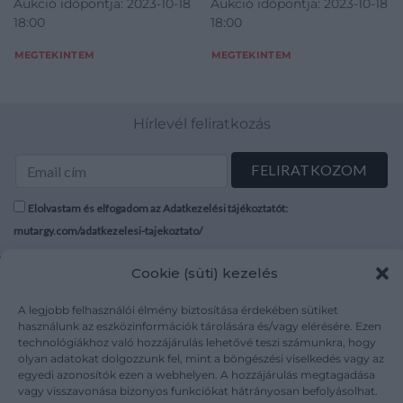
Aukció időpontja: 2023-10-18
Aukció időpontja: 2023-10-18
masszába nyomott
18:00
18:00
ZSOLNAY PÉCS, 40311
MEGTEKINTEM
MEGTEKINTEM
Hírlevél feliratkozás
Elolvastam és elfogadom az Adatkezelési tájékoztatót:
mutargy.com/adatkezelesi-tajekoztato/
Cookie (süti) kezelés
Rólunk
Áraink
Médiaajánlat
ÁSZF
A legjobb felhasználói élmény biztosítása érdekében sütiket
Karrier
Adatvédelem
használunk az eszközinformációk tárolására és/vagy elérésére. Ezen
technológiákhoz való hozzájárulás lehetővé teszi számunkra, hogy
Kapcsolat
Impresszum
olyan adatokat dolgozzunk fel, mint a böngészési viselkedés vagy az
egyedi azonosítók ezen a webhelyen. A hozzájárulás megtagadása
vagy visszavonása bizonyos funkciókat hátrányosan befolyásolhat.
Kövesse a műtárgy.com-ot