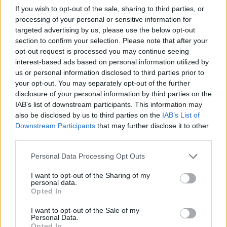
If you wish to opt-out of the sale, sharing to third parties, or
francia Minerva-jelzés
processing of your personal or sensitive information for
targeted advertising by us, please use the below opt-out
Kategória:
Porcelán, kerámia
section to confirm your selection. Please note that after your
Kikiáltási ár:
800 000
Ft
opt-out request is processed you may continue seeing
interest-based ads based on personal information utilized by
us or personal information disclosed to third parties prior to
Aukció adatai
your opt-out. You may separately opt-out of the further
Aukció neve:
71. Aukció
disclosure of your personal information by third parties on the
IAB’s list of downstream participants. This information may
Aukció dátuma: 2022.12.19
also be disclosed by us to third parties on the
IAB’s List of
Aukció ideje: 18:00
Downstream Participants
that may further disclose it to other
third parties.
Aukció helye: Budapest Kongresszusi Központ Pátria terem
Tételszám: 18
Personal Data Processing Opt Outs
I want to opt-out of the Sharing of my
personal data.
Eladó adatai
Opted In
Eladó:
Virág Judit Galéria
I want to opt-out of the Sale of my
Personal Data.
Cím: Nemes Zsófia
Opted In