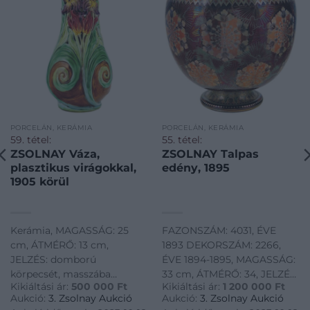
PORCELÁN, KERÁMIA
PORCELÁN, KERÁMIA
59. tétel:
55. tétel:
ZSOLNAY Váza,
ZSOLNAY Talpas
plasztikus virágokkal,
edény, 1895
1905 körül
Kerámia, MAGASSÁG: 25
FAZONSZÁM: 4031, ÉVE
cm, ÁTMÉRŐ: 13 cm,
1893 DEKORSZÁM: 2266,
JELZÉS: domború
ÉVE 1894-1895, MAGASSÁG:
körpecsét, masszába
33 cm, ÁTMÉRŐ: 34, JELZÉS:
Kikiáltási ár:
500 000
Ft
Kikiáltási ár:
1 200 000
Ft
nyomott 36
arannyal pecsételt, körben
Aukció:
3. Zsolnay Aukció
Aukció:
3. Zsolnay Aukció
öttornyos márkajelzés,