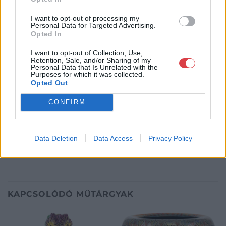
Mű-Terem Galéria Kft.
1055 Budapest, Falk Miksa u. 30
I want to opt-out of processing my
Personal Data for Targeted Advertising.
Telefon: 36-1-312-2071, 269-4681 269-4681
Opted In
Weboldal:
http://www.viragjuditgaleria.hu
I want to opt-out of Collection, Use,
Retention, Sale, and/or Sharing of my
Bemutatkozás: Kiemelkedő kvalitású 19. és 20. századi magyar
Personal Data that Is Unrelated with the
festészet és szecessziós Zsolnay kerámiák adás-vétele és
Purposes for which it was collected.
aukcionálása. Exkluzív aukciók évente 3 alkalommal.
Opted Out
CONFIRM
GALÉRIA TOVÁBBI MŰTÁRGYAI
Data Deletion
Data Access
Privacy Policy
KAPCSOLÓDÓ MŰTÁRGYAK