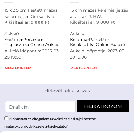
15 x 3,5 cm Festett mázas
15 cm mázas kerámia, jelzés
kerámia, j.a.: Gorka Lívia
alul: Lázi J. HW.
Kikiáltási ár:
9 000
Ft
Kikiáltási ár:
9 000
Ft
Aukció:
Aukció:
Kerámia-Porcelán-
Kerámia-Porcelán-
Kisplasztika Online Aukció
Kisplasztika Online Aukció
Aukció időpontja: 2023-03-
Aukció időpontja: 2023-03-
20 19:00
20 19:00
MEGTEKINTEM
MEGTEKINTEM
Hírlevél feliratkozás
Elolvastam és elfogadom az Adatkezelési tájékoztatót:
mutargy.com/adatkezelesi-tajekoztato/