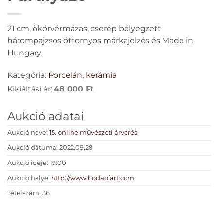
21 cm, ökörvérmázas, cserép bélyegzett
hárompajzsos öttornyos márkajelzés és Made in
Hungary.
Kategória:
Porcelán, kerámia
Kikiáltási ár:
48 000
Ft
Aukció adatai
Aukció neve:
15. online művészeti árverés
Aukció dátuma: 2022.09.28
Aukció ideje: 19:00
Aukció helye:
http://www.bodaofart.com
Tételszám: 36