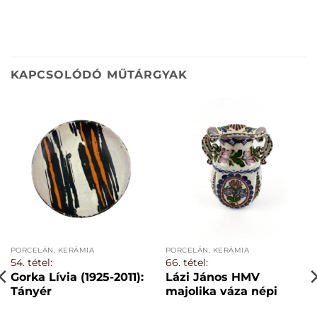
KAPCSOLÓDÓ MŰTÁRGYAK
PORCELÁN, KERÁMIA
PORCELÁN, KERÁMIA
54. tétel:
66. tétel:
Gorka Lívia (1925-2011):
Lázi János HMV
Tányér
majolika váza népi