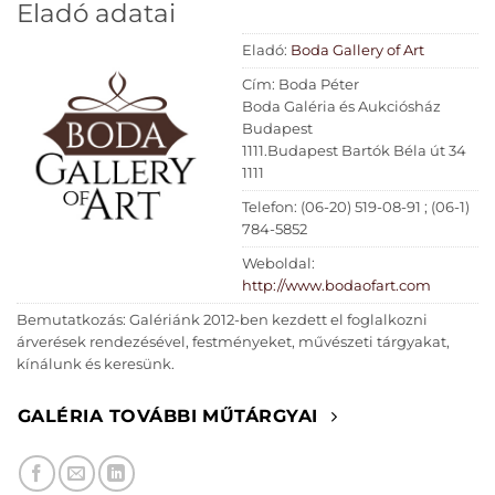
Eladó adatai
Eladó:
Boda Gallery of Art
Cím: Boda Péter
Boda Galéria és Aukciósház
Budapest
1111.Budapest Bartók Béla út 34
1111
Telefon: (06-20) 519-08-91 ; (06-1)
784-5852
Weboldal:
http://www.bodaofart.com
Bemutatkozás: Galériánk 2012-ben kezdett el foglalkozni
árverések rendezésével, festményeket, művészeti tárgyakat,
kínálunk és keresünk.
GALÉRIA TOVÁBBI MŰTÁRGYAI