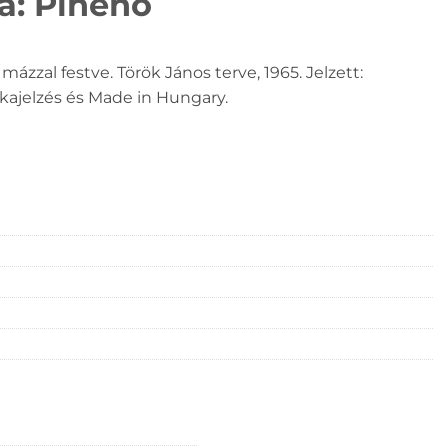
a: Pihenő
ázzal festve. Török János terve, 1965. Jelzett:
ajelzés és Made in Hungary.