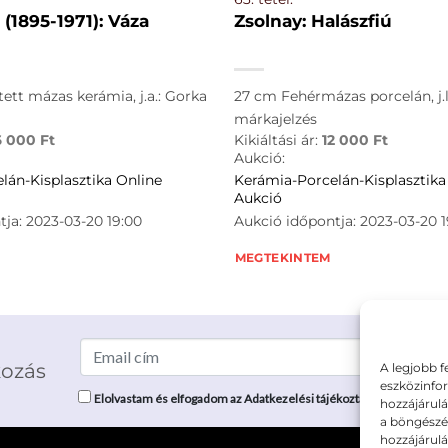
(1895-1971): Váza
Zsolnay: Halászfiú
tett mázas kerámia, j.a.: Gorka
27 cm Fehérmázas porcelán, j.l.
márkajelzés
6 000
Ft
Kikiáltási ár:
12 000
Ft
Aukció:
lán-Kisplasztika Online
Kerámia-Porcelán-Kisplasztika
Aukció
ja: 2023-03-20 19:00
Aukció időpontja: 2023-03-20 1
MEGTEKINTEM
kozás
A legjobb f
eszközinfor
Elolvastam és elfogadom az Adatkezelési tájékoztatót: mutargy.co
hozzájárulá
a böngészés
hozzájárul