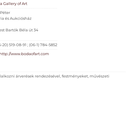
 Gallery of Art
Péter
ia és Aukciósház
est Bartók Béla út 34
6-20) 519-08-91 ; (06-1) 784-5852
http://www.bodaofart.com
lalkozni árverések rendezésével, festményeket, művészeti