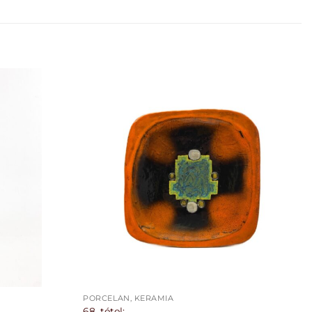
PORCELÁN, KERÁMIA
68. tétel: