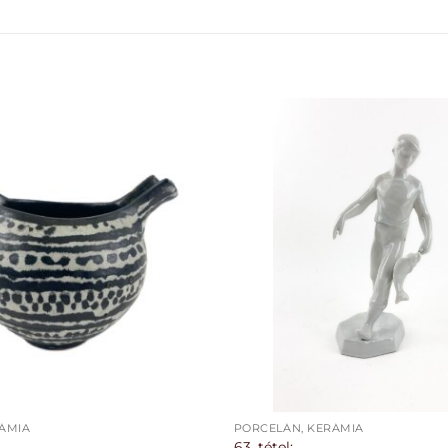
ÁMIA
PORCELÁN, KERÁMIA
63. tétel: