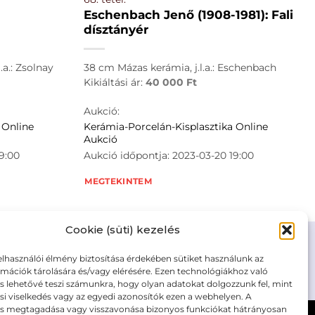
Eschenbach Jenő (1908-1981): Fali
dísztányér
a.: Zsolnay
38 cm Mázas kerámia, j.l.a.: Eschenbach
Kikiáltási ár:
40 000
Ft
Aukció:
 Online
Kerámia-Porcelán-Kisplasztika Online
Aukció
9:00
Aukció időpontja: 2023-03-20 19:00
MEGTEKINTEM
Cookie (süti) kezelés
elhasználói élmény biztosítása érdekében sütiket használunk az
mációk tárolására és/vagy elérésére. Ezen technológiákhoz való
m/adatkezelesi-tajekoztato/
s lehetővé teszi számunkra, hogy olyan adatokat dolgozzunk fel, mint
i viselkedés vagy az egyedi azonosítók ezen a webhelyen. A
ás megtagadása vagy visszavonása bizonyos funkciókat hátrányosan