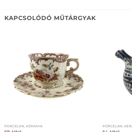
KAPCSOLÓDÓ MŰTÁRGYAK
PORCELÁN, KERÁMIA
PORCELÁN, KER
69. tétel:
64. tétel: