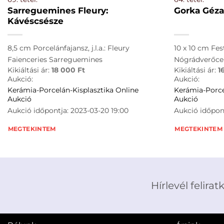
Sarreguemines Fleury:
Gorka Géza 
Kávéscsésze
8,5 cm Porcelánfajansz, j.l.a.: Fleury
10 x 10 cm Fes
Faienceries Sarreguemines
Nógrádverőce
Kikiáltási ár:
18 000
Ft
Kikiáltási ár:
1
Aukció:
Aukció:
Kerámia-Porcelán-Kisplasztika Online
Kerámia-Porce
Aukció
Aukció
Aukció időpontja: 2023-03-20 19:00
Aukció időpont
MEGTEKINTEM
MEGTEKINTEM
Hírlevél felirat