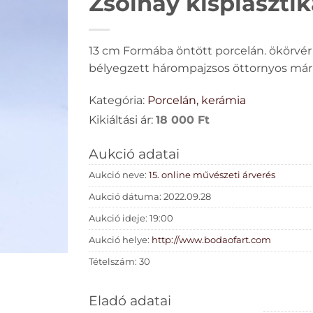
Zsolnay kisplasztik
13 cm Formába öntött porcelán. ökörvér m
bélyegzett hárompajzsos öttornyos márk
Kategória:
Porcelán, kerámia
Kikiáltási ár:
18 000
Ft
Aukció adatai
Aukció neve:
15. online művészeti árverés
Aukció dátuma: 2022.09.28
Aukció ideje: 19:00
Aukció helye:
http://www.bodaofart.com
Tételszám: 30
Eladó adatai