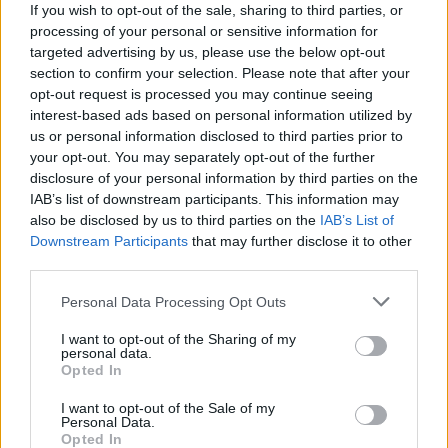
If you wish to opt-out of the sale, sharing to third parties, or
Aukció neve:
3. ONLINE AUKCIÓ
processing of your personal or sensitive information for
Aukció dátuma: 2021.10.07
targeted advertising by us, please use the below opt-out
Aukció ideje: 17:00
section to confirm your selection. Please note that after your
opt-out request is processed you may continue seeing
Aukció helye: BÁV online aukció
interest-based ads based on personal information utilized by
Tételszám: 265
us or personal information disclosed to third parties prior to
your opt-out. You may separately opt-out of the further
disclosure of your personal information by third parties on the
Eladó adatai
IAB’s list of downstream participants. This information may
also be disclosed by us to third parties on the
IAB’s List of
Eladó:
BÁV ART Aukciósház és
Downstream Participants
that may further disclose it to other
Galéria
third parties.
Cím: BÁV ZRt.
Personal Data Processing Opt Outs
1027 Budapest, Csalogány u.
23-33.
I want to opt-out of the Sharing of my
personal data.
Telefon: (06 1) 331 0513
Opted In
Weboldal:
http://bav-art.hu
I want to opt-out of the Sale of my
Bemutatkozás: Az ország legnagyobb múltú, 240 esztendeje
Personal Data.
jogfolytonosan működő magyar vállalkozásaként a BÁV ZRt.
Opted In