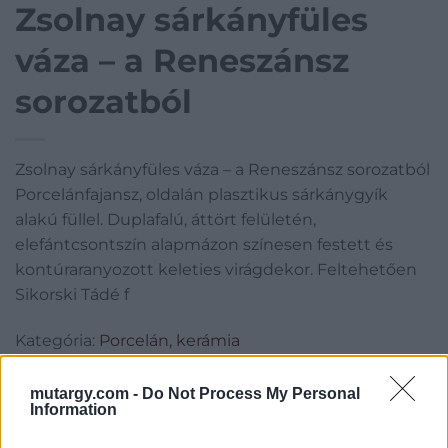
Zsolnay sárkányfüles
váza – a Reneszánsz
sorozatból
Zsolnay sárkányfüles váza – a Reneszánsz sorozatból
Porcelánfajansz, oldalán plasztikus sárkánygyík
alakú füllel. Duplafalú, áttört felületén,
elefántcsontszín alapmázon színesen festett és
kontúraranyozott keleties virágdekor. Feltehetően
Sikorski Tádé f
Kategória:
Porcelán, kerámia
Kikiáltási ár:
120 000
Ft
mutargy.com -
Do Not Process My Personal
Information
Aukció adatai