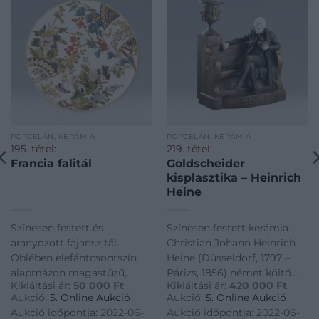
PORCELÁN, KERÁMIA
PORCELÁN, KERÁMIA
195. tétel:
219. tétel:
Francia falitál
Goldscheider
kisplasztika – Heinrich
Heine
Színesen festett és
Színesen festett kerámia.
aranyozott fajansz tál.
Christian Johann Heinrich
Öblében elefántcsontszín
Heine (Düsseldorf, 1797 –
alapmázon magastüzű,
Párizs, 1856) német költő
Kikiáltási ár:
50 000
Ft
Kikiáltási ár:
420 000
Ft
színes mázakkal festett és
padon olvasó szobra, pad
Aukció:
5. Online Aukció
Aukció:
5. Online Aukció
kontúraranyozott növényi
tetején virágtartóval.
Aukció időpontja: 2022-06-
Aukció időpontja: 2022-06-
díszítmény pillangókkal.
Restaurált. Hátoldalán