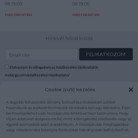
08 19:00
08 19:00
Peremén hajszálrepedt.
jelzett: masszába nyomott
Alján jelzett: masszába
Goldscheider és gyári
MEGTEKINTEM
MEGTEKINTEM
nyomott formaszámok és
jelzéssel. Goldscheider,
bélyegzett márkaje
Bécs, 1
Hírlevél feliratkozás
Elolvastam és elfogadom az Adatkezelési tájékoztatót:
mutargy.com/adatkezelesi-tajekoztato/
Cookie (süti) kezelés
Rólunk
Áraink
Médiaajánlat
ÁSZF
A legjobb felhasználói élmény biztosítása érdekében sütiket
Karrier
Adatvédelem
használunk az eszközinformációk tárolására és/vagy elérésére. Ezen
technológiákhoz való hozzájárulás lehetővé teszi számunkra, hogy
Kapcsolat
Impresszum
olyan adatokat dolgozzunk fel, mint a böngészési viselkedés vagy az
egyedi azonosítók ezen a webhelyen. A hozzájárulás megtagadása
vagy visszavonása bizonyos funkciókat hátrányosan befolyásolhat.
Kövesse a műtárgy.com-ot