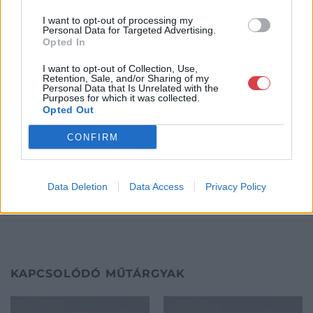
óriási tapasztalatával, szakmai tekintélyével és
megbízhatóságával hagyományosan a magyar
I want to opt-out of processing my
Personal Data for Targeted Advertising.
műkereskedelem meghatározó szereplője. A 2007-ben
Opted In
megújult BÁV Aukciósház mára a magyarországi
műkereskedelem egyik legfontosabb színterévé, kereskedelmi
I want to opt-out of Collection, Use,
és árverési központtá vált. . Hazánk legnagyobb
Retention, Sale, and/or Sharing of my
Personal Data that Is Unrelated with the
műkereskedelmi üzlethálózatával rendelkező BÁV ZRt.
Purposes for which it was collected.
felkészült munkatársai a hét hat napján állnak a műtárgyat
Opted Out
eladni, vagy venni kívánók rendelkezésére.
CONFIRM
GALÉRIA TOVÁBBI MŰTÁRGYAI
Data Deletion
Data Access
Privacy Policy
KAPCSOLÓDÓ MŰTÁRGYAK